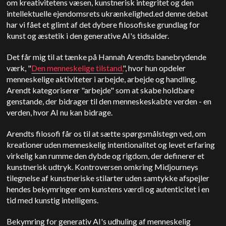
om kreativitetens væsen, kunstnerisk integritet og den
intellektuelle ejendomsrets ukrænkelighed.
ed denne debat
har vi fået et glimt af det dybere filosofiske grundlag for
kunst og æstetik i den generative AI's tidsalder.
Det får mig til at tænke på Hannah Arendts banebrydende
værk, "
Den menneskelige tilstand,
", hvor hun opdeler
menneskelige aktiviteter i arbejde, arbejde og handling.
Arendt kategoriserer "arbejde" som at skabe holdbare
genstande, der bidrager til den menneskeskabte verden - en
verden, hvor AI nu kan bidrage.
Arendts filosofi får os til at sætte spørgsmålstegn ved, om
kreationer uden menneskelig intentionalitet og levet erfaring
virkelig kan rumme den dybde og rigdom, der definerer et
kunstnerisk udtryk. Kontroversen omkring Midjourneys
tilegnelse af kunstneriske stilarter uden samtykke afspejler
hendes bekymringer om kunstens værdi og autenticitet i en
tid med kunstig intelligens.
Bekymring for generativ AI's udhuling af menneskelig