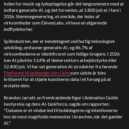
Inden for musik og lydoptagelse går det langsommere med at
indføre generativ AI, og det forventes, at 1.800 job er i fare i
2026. Stemmegenerering, et område, der ledes af
virksomheder som ElevenLabs, vil have en afgørende
indflydelse her.
Spilindustrien, der er kendetegnet ved hurtig teknologisk
udvikling, omfavner generativ AI, og 86,7% af
virksomhederne er identificeret som tidlige brugere. I 2026
kan AI påvirke 13,4% af denne sektors arbejdsstyrke eller
52.400 job.
Vi har set generative AI-produkter fra førende
Platforme til spildesign som Unity
som sidste år blev
kritiseret for at stjæle kunstneres data i et forsøg på at
erstatte dem.
Brandon Jarratt, en fremtrædende figur i Animation Guilds
bestyrelse og dens AI-taskforce, sagde om rapporten:
"Dataene er et vindue ind til holdningerne og intentionerne
hos de mest magtfulde mennesker i branchen, når det gælder
AI."