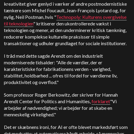
kreativitet
giver genlyd i værker af andre postmodernistiske
tænkere som Michel Foucault, Jean-François Lyotard og, for
nylig, Neil Postman, hvis "
Technopoly: Kulturens overgivelse
til teknologien
" kritiserer den ukontrollerede vækst i
teknologien og mener, at den underminerer kritisk tænkning,
reducerer komplekse kulturelle praksisser til simple
transaktioner og udhuler grundlaget for sociale institutioner.
I tråd med dette sagde Arendt om den industrielt
moderniserede tidsalder: "Alle de værdier, der er
karakteristiske for fabrikationens verden - varighed,
stabilitet, holdbarhed ... ofres til fordel for værdierne liv,
produktivitet og overflod."
Som professor Roger Berkowitz, der skriver for Hannah
Arendt Center for Politics and Humanities,
forklaret
"Vi
arbejder af nødvendighed; vi arbejder for at skabe en
menneskelig virkelighed."
Det er skæbnens ironi, for AI er ofte blevet markedsført som
det modsatte: at automatisere hårdt arbejde, så mennesker