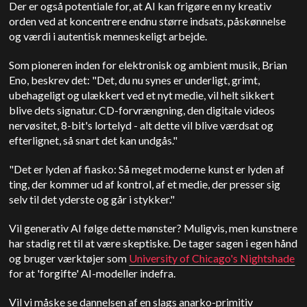
Der er også potentiale for, at AI kan frigøre en ny kreativ
orden ved at koncentrere endnu større indsats, påskønnelse
og værdi i autentisk menneskeligt arbejde.
Som pioneren inden for elektronisk og ambient musik, Brian
Eno, beskrev det: "Det, du nu synes er underligt, grimt,
ubehageligt og ulækkert ved et nyt medie, vil helt sikkert
blive dets signatur. CD-forvrængning, den digitale videos
nervøsitet, 8-bit's lortelyd - alt dette vil blive værdsat og
efterlignet, så snart det kan undgås."
"Det er lyden af fiasko: Så meget moderne kunst er lyden af
ting, der kommer ud af kontrol, af et medie, der presser sig
selv til det yderste og går i stykker."
Vil generativ AI følge dette mønster? Muligvis, men kunstnere
har stadig ret til at være skeptiske. De tager sagen i egen hånd
og bruger værktøjer som
University of Chicago's Nightshade
for at 'forgifte' AI-modeller indefra.
Vil vi måske se dannelsen af en slags anarko-primitiv