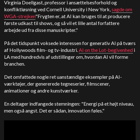
Virginia Doellgast, professor i ansættelsesforhold og
konfliktløsning ved Cornell University i New York,
sagde om
WGA-strejken
"Frygten er, at AI kan bruges til at producere
første udkast til shows, og så vil et lille antal forfattere
arbejde ud fra disse manuskripter."
På det tidspunkt voksede interessen for generativ AI på tværs
af Hollywoods film- og tv-industri.
AI on the Lot-begivenhed
i
LA med hundredvis af udstillinger om, hvordan AI vil forme
branchen.
Det omfattede nogle ret uanstændige eksempler på AI-
værktøjer, der genererede tegneserier, filmscener,
animationer og andre kunstværker.
En deltager indfangede stemningen: "Energi på et højt niveau,
men også angst. Det er sådan, innovation føles."