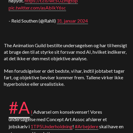
højlydt.
https://t.co/wcSUZmgtop
pic.twitter.com/asAbIkY6sc
- Reid Southen (@Rahll)
31. januar 2024
The Animation Guild bestilte undersøgelsen og har til hensigt
at bruge den til at styrke sit forsvar mod AI, hvilket indikerer,
at det ikke er den mest objektive analyse.
Men forudsigelser er det bedste, vi har, indtil jobtabet tager
fart, og objektive beviser kommer frem. Tallene virker ikke
hyperbolske eller urealistiske.
#A
I
Advarsel om konsekvenser! Vores
undersøgelse med Concept Art Assoc afslører et
jobskælv i
1TP5Underholdning
!
#Arbejdere
skal have en