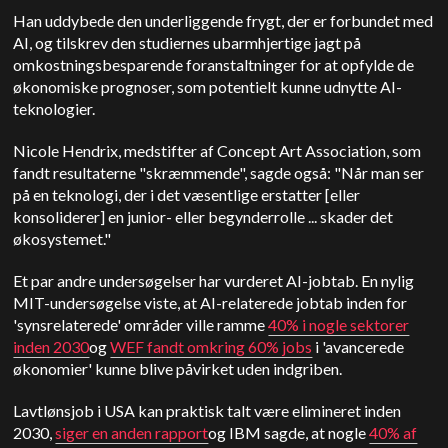
Han uddybede den underliggende frygt, der er forbundet med
AI, og tilskrev den studiernes ubarmhjertige jagt på
omkostningsbesparende foranstaltninger for at opfylde de
økonomiske prognoser, som potentielt kunne udnytte AI-
teknologier.
Nicole Hendrix, medstifter af Concept Art Association, som
fandt resultaterne "skræmmende", sagde også: "Når man ser
på en teknologi, der i det væsentlige erstatter [eller
konsoliderer] en junior- eller begynderrolle ... skader det
økosystemet."
Et par andre undersøgelser har vurderet AI-jobtab. En nylig
MIT-undersøgelse viste, at AI-relaterede jobtab inden for
'synsrelaterede' områder ville ramme
40% i nogle sektorer
inden 2030
og
WEF fandt omkring 60% jobs
i 'avancerede
økonomier' kunne blive påvirket uden indgriben.
Lavtlønsjob i USA kan praktisk talt være elimineret inden
2030,
siger en anden rapport
og IBM sagde, at nogle
40% af