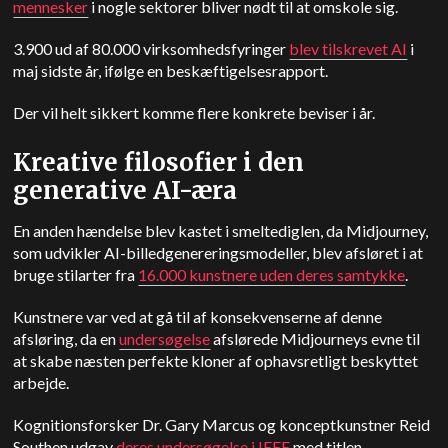
mennesker
i nogle sektorer bliver nødt til at omskole sig.
3.900 ud af 80.000 virksomhedsfyringer
blev tilskrevet AI
i
maj sidste år, ifølge en beskæftigelsesrapport.
Der vil helt sikkert komme flere konkrete beviser i år.
Kreative filosofier i den
generative AI-æra
En anden hændelse blev kastet i smeltediglen, da Midjourney,
som udvikler AI-billedgenereringsmodeller, blev afsløret i at
bruge stilarter fra
16.000 kunstnere uden deres samtykke
.
Kunstnere var ved at gå til af konsekvenserne af denne
afsløring, da en
undersøgelse
afslørede Midjourneys evne til
at skabe næsten perfekte kloner af ophavsretligt beskyttet
arbejde.
Kognitionsforsker Dr. Gary Marcus og konceptkunstner Reid
Southen udgav
deres undersøgelse i IEEE
med titlen