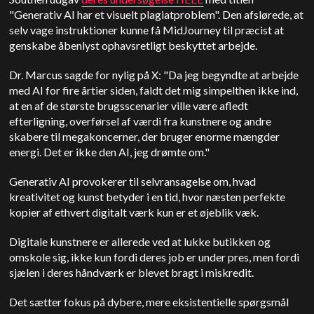
"Generativ AI har et visuelt plagiatproblem". Den afslørede, at
selv vage instruktioner kunne få MidJourney til præcist at
genskabe åbenlyst ophavsretligt beskyttet arbejde.
Dr. Marcus sagde for nylig på X: "Da jeg begyndte at arbejde
med AI for fire årtier siden, faldt det mig simpelthen ikke ind,
at en af de største brugsscenarier ville være afledt
efterligning, overførsel af værdi fra kunstnere og andre
skabere til megakoncerner, der bruger enorme mængder
energi. Det er ikke den AI, jeg drømte om."
G
enerativ AI provokerer til selvransagelse om, hvad
kreativitet og kunst betyder i en tid, hvor næsten perfekte
kopier af ethvert digitalt værk kun er et øjeblik væk.
Digitale kunstnere er allerede ved at lukke butikken og
omskole sig, ikke kun fordi deres job er under pres, men fordi
sjælen i deres håndværk er blevet bragt i miskredit.
Det sætter fokus på dybere, mere eksistentielle spørgsmål