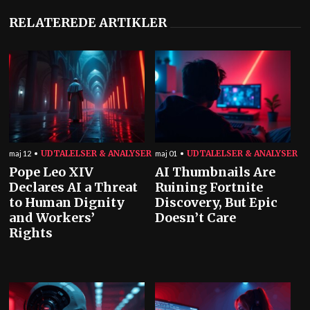
RELATEREDE ARTIKLER
UDTALELSER & ANALYSER
UDTALELSER & ANALYSER
maj 12
maj 01
Pope Leo XIV
AI Thumbnails Are
Declares AI a Threat
Ruining Fortnite
to Human Dignity
Discovery, But Epic
and Workers’
Doesn’t Care
Rights