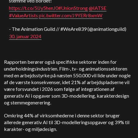
stemme ved bordet!
https://t.co/5lJy5henJ0
#UnionStrong
@IATSE
#ValueArtists
pic.twitter.com/J9YERr8xmW
- The Animation Guild // #WeAre839 (@animationguild)
30. januar 2024
Rapporten berører også specifikke sektorer inden for
underholdningsindustrien. Film-, tv- og animationssektoren
med en arbejdsstyrke på næsten 550.000 vil lide under nogle
af de værste konsekvenser, idet 21% af arbejdspladserne vil
være forsvundet i 2026 som følge af integrationen af
generativ AI i opgaver som 3D-modellering, karakterdesign
og stemmegenerering.
Omkring 44% af virksomhederne i denne sektor bruger
allerede generativ AI til 3D-modelleringsopgaver og 39% til
karakter- og miljødesign.