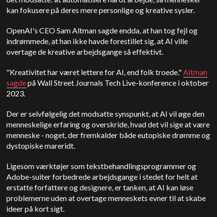
kan fokusere på deres mere personlige og kreative sysler.
OpenAI's CEO Sam Altman sagde endda, at han tog fejl og
indrømmede, at han ikke havde forestillet sig, at AI ville
overtage de kreative arbejdsgange så effektivt.
"Kreativitet har været lettere for AI, end folk troede."
Altman
sagde
på Wall Street Journals Tech Live-konference i oktober
2023.
Der er selvfølgelig det modsatte synspunkt, at AI vil øge den
menneskelige erfaring og overskride, hvad det vil sige at være
menneske - noget, der fremkalder både eutopiske drømme og
dystopiske mareridt.
Ligesom værktøjer som tekstbehandlingsprogrammer og
Adobe-suiter forbedrede arbejdsgange i stedet for helt at
erstatte forfattere og designere, er tanken, at AI kan løse
problemerne uden at overtage menneskets evner til at skabe
ideer på kort sigt.