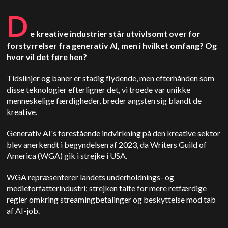
D
e kreative industrier står utvivlsomt over for
forstyrrelser fra generativ AI, men i hvilket omfang? Og
hvor vil det føre hen?
Tidslinjer og baner er stadig flydende, men efterhånden som
disse teknologier efterligner det, vi troede var unikke
menneskelige færdigheder, breder angsten sig blandt de
kreative.
Generativ AI's forestående indvirkning på den kreative sektor
blev anerkendt i begyndelsen af 2023, da Writers Guild of
America (WGA) gik i strejke i USA.
WGA repræsenterer landets underholdnings- og
medieforfatterindustri; strejken talte for mere retfærdige
regler omkring streamingbetalinger og beskyttelse mod tab
af AI-job.