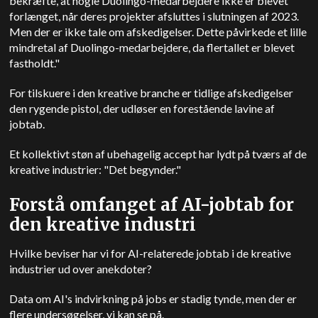
bekræfte, at nogle Duolingo-medarbejdere ikke er blevet
forlænget, når deres projekter afsluttes i slutningen af 2023.
Men der er ikke tale om afskedigelser. Dette påvirkede et lille
mindretal af Duolingo-medarbejdere, da flertallet er blevet
fastholdt."
For tilskuere i den kreative branche er tidlige afskedigelser
den rygende pistol, der udløser en forestående lavine af
jobtab.
Et kollektivt støn af ubehagelig accept har lydt på tværs af de
kreative industrier: "Det begynder."
Forstå omfanget af AI-jobtab for
den kreative industri
Hvilke beviser har vi for AI-relaterede jobtab i de kreative
industrier ud over anekdoter?
Data om AI's indvirkning på jobs er stadig tynde, men der er
flere undersøgelser, vi kan se på.