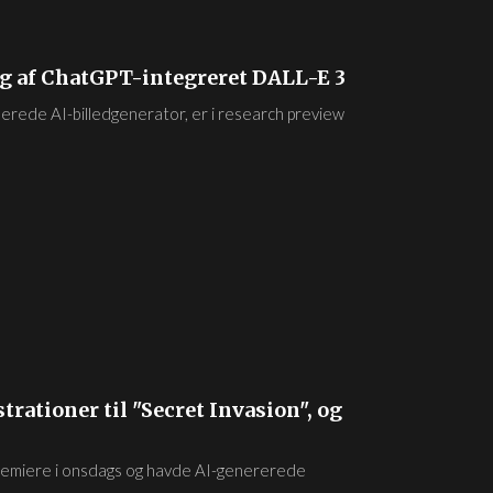
g af ChatGPT-integreret DALL-E 3
erede AI-billedgenerator, er i research preview
strationer til "Secret Invasion", og
remiere i onsdags og havde AI-genererede