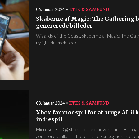
ETIK & SAMFUND
06. januar 2024
Skaberne af Magic: The Gathering b
genererede billeder
Wizards of the Coast, skaberne af Magic: The Gath
nyligt reklamebillede....
ETIK & SAMFUND
03. januar 2024
Xbox får modspil for at bruge AI-ill
indiespil
Microsofts ID@Xbox, som promoverer indiespil og -ud
genererede illustrationer i sine kampagner. Ironien i