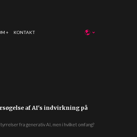
OM
KONTAKT
søgelse af AI's indvirkning på
tyrrelser fra generativ AI, men i hvilket omfang?