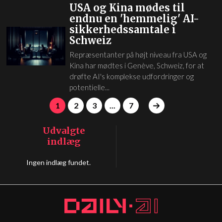
USA og Kina mødes til
endnu en 'hemmelig' AI-
sikkerhedssamtale i
Schweiz
Repræsentanter på højt niveau fra USA og
Kina har mødtes i Genève, Schweiz, for at
drøfte AI's komplekse udfordringer og
potentielle...
1
2
3
...
7
Udvalgte
indlæg
Ingen indlæg fundet.