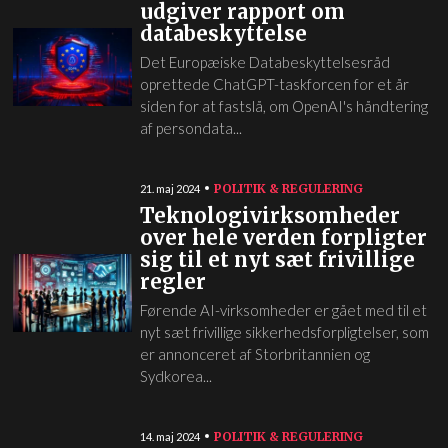
udgiver rapport om
databeskyttelse
Det Europæiske Databeskyttelsesråd
oprettede ChatGPT-taskforcen for et år
siden for at fastslå, om OpenAI's håndtering
af persondata...
POLITIK & REGULERING
21. maj 2024
Teknologivirksomheder
over hele verden forpligter
sig til et nyt sæt frivillige
regler
Førende AI-virksomheder er gået med til et
nyt sæt frivillige sikkerhedsforpligtelser, som
er annonceret af Storbritannien og
Sydkorea...
POLITIK & REGULERING
14. maj 2024