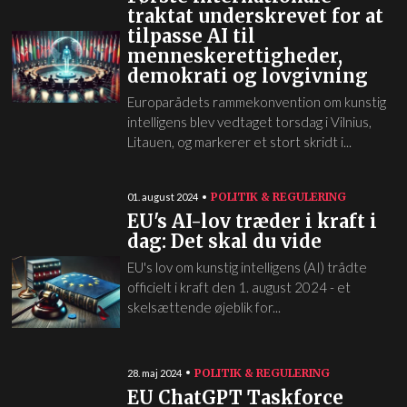
traktat underskrevet for at
tilpasse AI til
menneskerettigheder,
demokrati og lovgivning
Europarådets rammekonvention om kunstig
intelligens blev vedtaget torsdag i Vilnius,
Litauen, og markerer et stort skridt i...
POLITIK & REGULERING
01. august 2024
EU's AI-lov træder i kraft i
dag: Det skal du vide
EU's lov om kunstig intelligens (AI) trådte
officielt i kraft den 1. august 2024 - et
skelsættende øjeblik for...
POLITIK & REGULERING
28. maj 2024
EU ChatGPT Taskforce