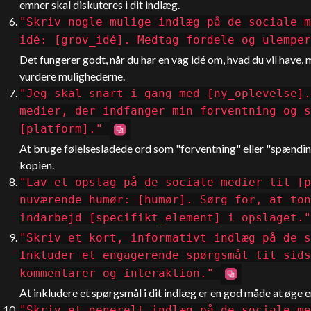
emner skal diskuteres i dit indlæg.
"Skriv nogle mulige indlæg på de sociale m
idé: [grov_idé]. Medtag fordele og ulempe
Det fungerer godt, når du har en vag idé om, hvad du vil have, 
vurdere mulighederne.
"Jeg skal snart i gang med [ny_oplevelse].
medier, der indfanger min forventning og s
[platform]."
At bruge følelsesladede ord som "forventning" eller "spændin
kopien.
"Lav et opslag på de sociale medier til [p
nuværende humør: [humør]. Sørg for, at ton
indarbejd [specifikt_element] i opslaget."
"Skriv et kort, informativt indlæg på de s
Inkluder et engagerende spørgsmål til sids
kommentarer og interaktion."
At inkludere et spørgsmål i dit indlæg er en god måde at øge 
"Skriv et generelt indlæg på de sociale me