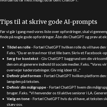
Tips til at skrive gode AI-prompts
Før vi går i gang med vores liste over opfordringer, skal vi genne
finde på nogle gode opfordringer. Åbn din
ChatGPT
og prøv at ek
Tildel en rolle
- Fortæl
ChatGPT
hvilken rolle du vil have den
F.eks. "Du er en travl mor til et lille barn. Skriv et Facebook-op
Sørg for kontekst
- Giv
ChatGPT
baggrund om din virksomhed
den om at generere indhold til sociale medier. F.eks. "Vores v
overvejer køderstatninger. Giv mig ideer til ..."
Definér platformen
- Fortæl
ChatGPT
hvilken platform den 
længden på teksten.
Definér din målgruppe
- Fortæl
ChatGPT
hvem din målgruppe
bruger. F.eks. "Vi henvender os til aktive seniorer i LA. Generer 
Vælg en tone
- Fortæl
ChatGPT
hvis du vil have, at teksten s
skæv osv.