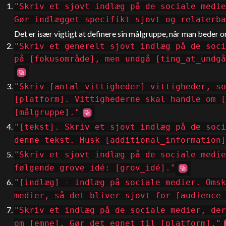
"Skriv et sjovt indlæg på de sociale medie
Gør indlægget specifikt sjovt og relater
Det er især vigtigt at definere sin målgruppe, når man beder o
"Skriv et generelt sjovt indlæg på de soci
på [fokusområde], men undgå [ting_at_undgå
"Skriv [antal_vittigheder] vittigheder, so
[platform]. Vittighederne skal handle om [
[målgruppe]."
"[tekst]. Skriv et sjovt indlæg på de soci
denne tekst. Husk [additional_information]
"Skriv et sjovt indlæg på de sociale medie
følgende grove idé: [grov_idé]."
"[indlæg] - indlæg på sociale medier. Omsk
medier, så det bliver sjovt for [audience_
"Skriv et indlæg på de sociale medier, der
om [emne]. Gør det egnet til [platform]."