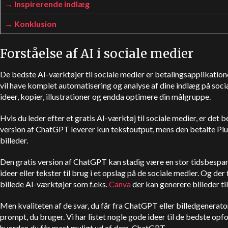
Inspirerende indlæg
Konklusion
Forståelse af AI i sociale medier
De bedste AI-værktøjer til sociale medier er betalingsapplikatione
vil have komplet automatisering og analyse af dine indlæg på soci
ideer, kopier, illustrationer og endda optimere din målgruppe.
Hvis du leder efter et gratis AI-værktøj til sociale medier, er det 
version af
ChatGPT
leverer kun tekstoutput, mens den betalte Plu
billeder.
Den gratis version af
ChatGPT
kan stadig være en stor tidsbespare
ideer eller tekster til brug i et opslag på de sociale medier. Og der 
billede AI-værktøjer som f.eks.
Canva
der kan generere billeder ti
Men kvaliteten af de svar, du får fra
ChatGPT
eller billedgenerato
prompt, du bruger. Vi har listet nogle gode ideer til de bedste opfor
hvordan du får mest muligt ud af dem.
ChatGPT
.