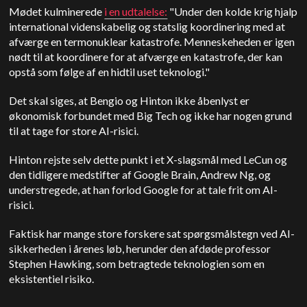
Mødet kulminerede
i en udtalelse:
"Under den kolde krig hjalp
international videnskabelig og statslig koordinering med at
afværge en termonuklear katastrofe. Menneskeheden er igen
nødt til at koordinere for at afværge en katastrofe, der kan
opstå som følge af en hidtil uset teknologi."
Det skal siges, at Bengio og Hinton ikke åbenlyst er
økonomisk forbundet med Big Tech og ikke har nogen grund
til at tage for store AI-risici.
Hinton rejste selv dette punkt i et X-slagsmål med LeCun og
den tidligere medstifter af Google Brain, Andrew Ng, og
understregede, at han forlod Google for at tale frit om AI-
risici.
Faktisk har mange store forskere sat spørgsmålstegn ved AI-
sikkerheden i årenes løb, herunder den afdøde professor
Stephen Hawking, som betragtede teknologien som en
eksistentiel risiko.