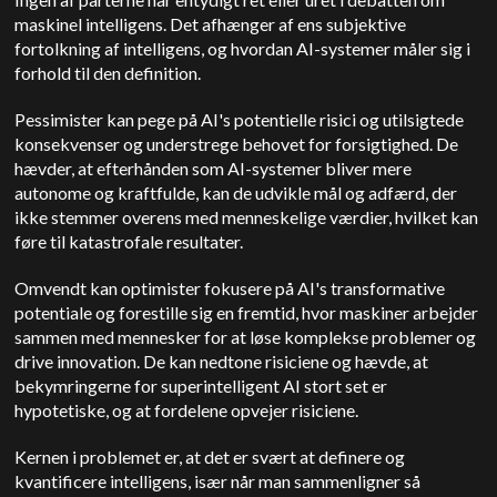
maskinel intelligens. Det afhænger af ens subjektive
fortolkning af intelligens, og hvordan AI-systemer måler sig i
forhold til den definition.
Pessimister kan pege på AI's potentielle risici og utilsigtede
konsekvenser og understrege behovet for forsigtighed. De
hævder, at efterhånden som AI-systemer bliver mere
autonome og kraftfulde, kan de udvikle mål og adfærd, der
ikke stemmer overens med menneskelige værdier, hvilket kan
føre til katastrofale resultater.
Omvendt kan optimister fokusere på AI's transformative
potentiale og forestille sig en fremtid, hvor maskiner arbejder
sammen med mennesker for at løse komplekse problemer og
drive innovation. De kan nedtone risiciene og hævde, at
bekymringerne for superintelligent AI stort set er
hypotetiske, og at fordelene opvejer risiciene.
Kernen i problemet er, at det er svært at definere og
kvantificere intelligens, især når man sammenligner så