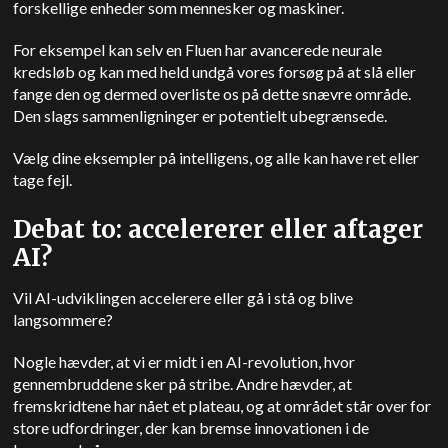
forskellige enheder som mennesker og maskiner.
For eksempel kan selv en
Fluen har avancerede neurale
kredsløb og kan med held undgå vores forsøg på at slå eller
fange den og dermed overliste os på dette snævre område.
Den slags sammenligninger er potentielt ubegrænsede.
Vælg dine eksempler på intelligens, og alle kan have ret eller
tage fejl.
Debat to: accelererer eller aftager
AI?
Vil AI-udviklingen accelerere eller gå i stå og blive
langsommere?
Nogle hævder, at vi er midt i en AI-revolution, hvor
gennembruddene sker på stribe. Andre hævder, at
fremskridtene har nået et plateau, og at området står over for
store udfordringer, der kan bremse innovationen i de