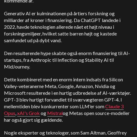
kommende år.
Generativ AI er kulminationen på årtiers forskning og
milliarder af kroner i finansiering. Da ChatGPT landede i
2022, havde teknologien allerede nået et højt niveau i
forskningsmiljøer, hvilket satte barren højt og kastede
samfundet ud på dybt vand.
Den resulterende hype skabte også enorm finansiering til AI-
startups, fra Anthropic til Inflection og Stability AI til
MidJourney.
Dette kombineret med en enorm intern indsats fra Silicon
Valley-veteranerne Meta, Google, Amazon, Nvidia og
Microsoft resulterede i en hurtig udbredelse af AI-værktøjer.
GPT-3 blev hurtigt forvandlet til sværvægteren GPT-4. I
mellemtiden blev konkurrenter som LLM'er som
Claude
3
Opus
,
xAI's Grok
og
Mistral
og Metas open source-modeller
har også gjort sig gældende.
Nogle eksperter og teknologer, som Sam Altman, Geoffrey