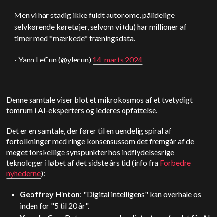
Men vi har stadig ikke fuldt autonome, pålidelige
selvkørende køretøjer, selvom vi (du) har millioner af
timer med *mærkede* træningsdata.
- Yann LeCun (@ylecun)
14. marts 2024
Denne samtale viser blot et mikrokosmos af et tvetydigt
tomrum i AI-eksperters og lederes opfattelse.
Det er en samtale, der
fører til en uendelig spiral af
fortolkninger med ringe konsensus
som det fremgår af de
meget forskellige synspunkter hos indflydelsesrige
teknologer i løbet af det sidste års tid (info fra
Forbedre
nyhederne
):
Geoffrey Hinton
: "Digital intelligens" kan overhale os
inden for "5 til 20 år".