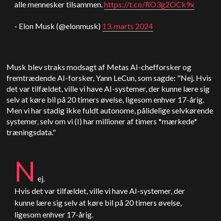
alle mennesker tilsammen.
https://t.co/RO3g2OCk9x
- Elon Musk (@elonmusk)
13. marts 2024
Musk blev straks modsagt af Metas AI-chefforsker og
fremtrædende AI-forsker, Yann LeCun, som sagde: "Nej. Hvis
det var tilfældet, ville vi have AI-systemer, der kunne lære sig
selv at køre bil på 20 timers øvelse, ligesom enhver 17-årig.
Men vi har stadig ikke fuldt autonome, pålidelige selvkørende
systemer, selv om vi (I) har millioner af timers *mærkede*
træningsdata."
N
ej.
Hvis det var tilfældet, ville vi have AI-systemer, der
kunne lære sig selv at køre bil på 20 timers øvelse,
ligesom enhver 17-årig.