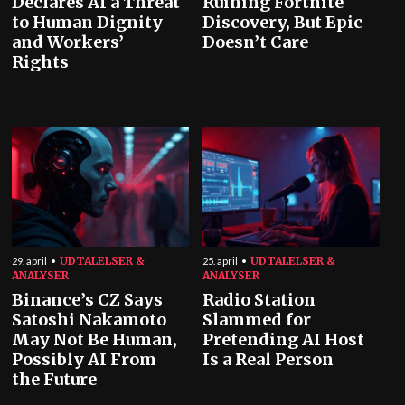
Declares AI a Threat
Ruining Fortnite
to Human Dignity
Discovery, But Epic
and Workers’
Doesn’t Care
Rights
UDTALELSER &
UDTALELSER &
29. april
25. april
ANALYSER
ANALYSER
Binance’s CZ Says
Radio Station
Satoshi Nakamoto
Slammed for
May Not Be Human,
Pretending AI Host
Possibly AI From
Is a Real Person
the Future