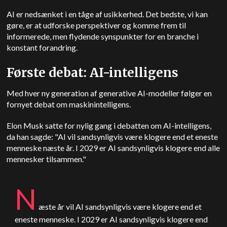
AI er nedsænket i en tåge af usikkerhed. Det bedste, vi kan
gøre, er at udforske perspektiver og komme frem til
informerede, men flydende synspunkter for en branche i
konstant forandring.
Første debat: AI-intelligens
Med hver ny generation af generative AI-modeller følger en
fornyet debat om maskinintelligens.
Elon Musk satte for nylig gang i debatten om AI-intelligens,
da han sagde: "AI vil sandsynligvis være klogere end et eneste
menneske næste år. I 2029 er AI sandsynligvis klogere end alle
mennesker tilsammen."
N
æste år vil AI sandsynligvis være klogere end et
eneste menneske. I 2029 er AI sandsynligvis klogere end