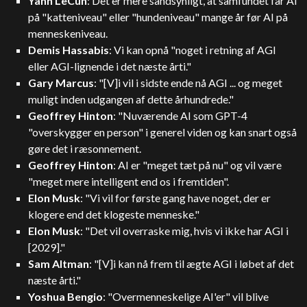
Yann LeCun
: Det er mere sandsynligt, at samfundet får AI
på "katteniveau" eller "hundeniveau" mange år før AI på
menneskeniveau.
Demis Hassabis
: Vi kan opnå "noget i retning af AGI
eller AGI-lignende i det næste årti."
Gary Marcus
: "[V]i vil i sidste ende nå AGI ... og meget
muligt inden udgangen af dette århundrede."
Geoffrey Hinton
: "Nuværende AI som GPT-4
"overskygger en person" i generel viden og kan snart også
gøre det i ræsonnement.
Geoffrey Hinton
: AI er "meget tæt på nu" og vil være
"meget mere intelligent end os i fremtiden".
Elon Musk
: "Vi vil for første gang have noget, der er
klogere end det klogeste menneske."
Elon Musk
: "Det vil overraske mig, hvis vi ikke har AGI i
[2029]."
Sam Altman
: "[V]i kan nå frem til ægte AGI i løbet af det
næste årti."
Yoshua Bengio
: "Overmenneskelige AI'er" vil blive