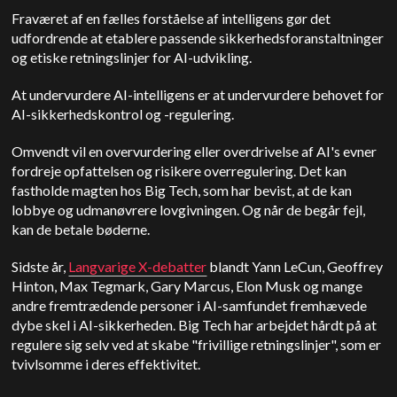
Fraværet af en fælles forståelse af intelligens gør det
udfordrende at etablere passende sikkerhedsforanstaltninger
og etiske retningslinjer for AI-udvikling.
At undervurdere AI-intelligens er at undervurdere behovet for
AI-sikkerhedskontrol og -regulering.
Omvendt vil en overvurdering eller overdrivelse af AI's evner
fordreje opfattelsen og risikere overregulering. Det kan
fastholde magten hos Big Tech, som har bevist, at de kan
lobbye og udmanøvrere lovgivningen. Og når de begår fejl,
kan de betale bøderne.
Sidste år,
Langvarige X-debatter
blandt Yann LeCun, Geoffrey
Hinton, Max Tegmark, Gary Marcus, Elon Musk og mange
andre fremtrædende personer i AI-samfundet fremhævede
dybe skel i AI-sikkerheden. Big Tech har arbejdet hårdt på at
regulere sig selv ved at skabe "frivillige retningslinjer", som er
tvivlsomme i deres effektivitet.