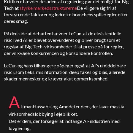
Kritikere hævder desuden, at regulering gør det muligt for Big
Tech at
styrke markedsstrukturerne
De vil gøre sig fri af
forstyrrende faktorer og indrette branchens spilleregler efter
deres smag.
På den side af debatten hævder LeCun, at de eksistentielle
risici ved AI er blevet overvurderet og bliver brugt som et
røgslør af Big Tech-virksomheder til at presse på for regler,
der vil kvæle konkurrencen og konsolidere kontrollen.
LeCun og hans tilhængere påpeger også, at AI's umiddelbare
risici, som f.eks. misinformation, deep fakes og bias, allerede
skader mennesker og kræver akut opmærksomhed.
A
ltman
Hassabis og Amodei er dem, der laver massiv
virksomhedslobbying i øjeblikket.
Det er dem, der forsøger at indfange AI-industrien med
lovgivning.