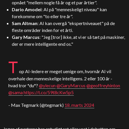
opnået "mellem nogle få år og et par årtier".
Dario Amodei
: AI på "menneskeligt niveau" kan
forekomme om "to eller tre år".
Sam Altman
: AI kan overgå "ekspertniveauet" på de
fleste områder inden for et årti.
Gary Marcus
: "Jeg [tror] ikke, at vi er så tæt på maskiner,
der er mere intelligente end os."
T
op AI-ledere er meget uenige om, hvornår AI vil
overhale den menneskelige intelligens. 2 eller 100 år -
hvad tror *du*?
@ylecun
@GaryMarcus
@geoffreyhinton
@sama
https://t.co/59t8cKw5p5
- Max Tegmark (@tegmark)
18. marts 2024
Ingen af parterne har entydigt ret eller uret i debatten om