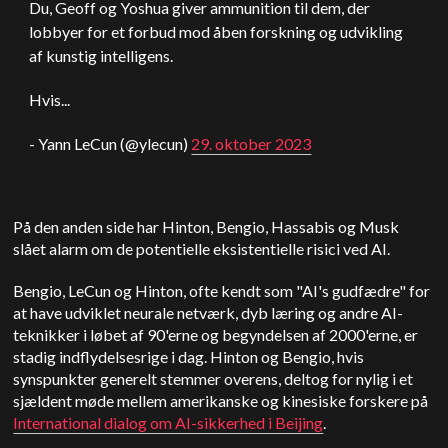
Du, Geoff og Yoshua giver ammunition til dem, der
lobbyer for et forbud mod åben forskning og udvikling
af kunstig intelligens.
Hvis...
- Yann LeCun (@ylecun)
29. oktober 2023
På den anden side har Hinton, Bengio, Hassabis og Musk
slået alarm om de potentielle eksistentielle risici ved AI.
Bengio, LeCun og Hinton, ofte kendt som "AI's gudfædre" for
at have udviklet neurale netværk, dyb læring og andre AI-
teknikker i løbet af 90'erne og begyndelsen af 2000'erne, er
stadig indflydelsesrige i dag. Hinton og Bengio, hvis
synspunkter generelt stemmer overens, deltog for nylig i et
sjældent møde mellem amerikanske og kinesiske forskere på
International dialog om AI-sikkerhed i Beijing
.