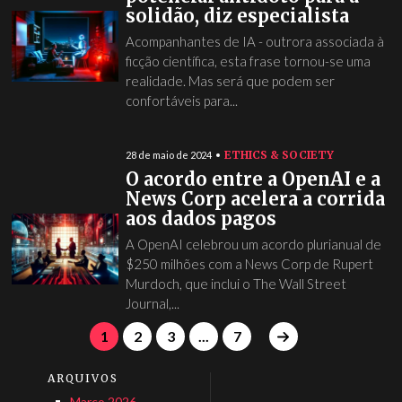
solidão, diz especialista
Acompanhantes de IA - outrora associada à
ficção científica, esta frase tornou-se uma
realidade. Mas será que podem ser
confortáveis para...
ETHICS & SOCIETY
28 de maio de 2024
O acordo entre a OpenAI e a
News Corp acelera a corrida
aos dados pagos
A OpenAI celebrou um acordo plurianual de
$250 milhões com a News Corp de Rupert
Murdoch, que inclui o The Wall Street
Journal,...
1
2
3
...
7
ARQUIVOS
Março 2026