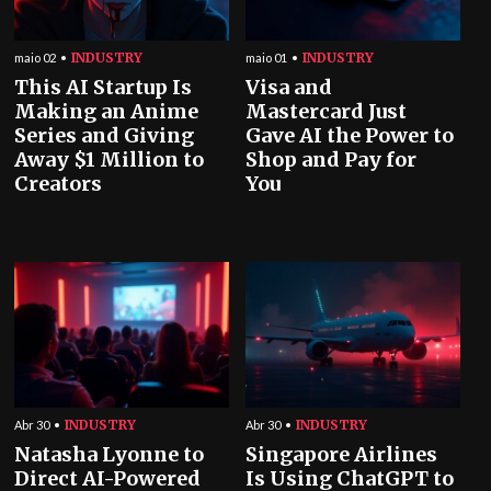
INDUSTRY
INDUSTRY
maio 02
maio 01
This AI Startup Is
Visa and
Making an Anime
Mastercard Just
Series and Giving
Gave AI the Power to
Away $1 Million to
Shop and Pay for
Creators
You
INDUSTRY
INDUSTRY
Abr 30
Abr 30
Natasha Lyonne to
Singapore Airlines
Direct AI-Powered
Is Using ChatGPT to