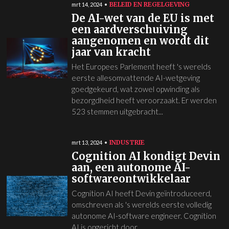
BELEID EN REGELGEVING
mrt 14, 2024
De AI-wet van de EU is met
een aardverschuiving
aangenomen en wordt dit
jaar van kracht
Het Europees Parlement heeft 's werelds
eerste allesomvattende AI-wetgeving
goedgekeurd, wat zowel opwinding als
bezorgdheid heeft veroorzaakt. Er werden
523 stemmen uitgebracht...
INDUSTRIE
mrt 13, 2024
Cognition AI kondigt Devin
aan, een autonome AI-
softwareontwikkelaar
Cognition AI heeft Devin geïntroduceerd,
omschreven als 's werelds eerste volledig
autonome AI-software engineer. Cognition
AI is opgericht door...