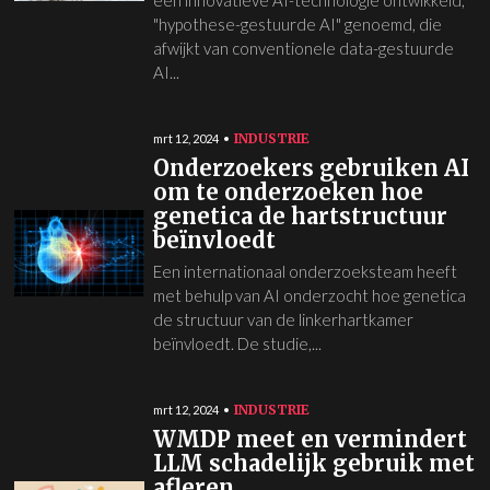
een innovatieve AI-technologie ontwikkeld,
"hypothese-gestuurde AI" genoemd, die
afwijkt van conventionele data-gestuurde
AI...
INDUSTRIE
mrt 12, 2024
Onderzoekers gebruiken AI
om te onderzoeken hoe
genetica de hartstructuur
beïnvloedt
Een internationaal onderzoeksteam heeft
met behulp van AI onderzocht hoe genetica
de structuur van de linkerhartkamer
beïnvloedt. De studie,...
INDUSTRIE
mrt 12, 2024
WMDP meet en vermindert
LLM schadelijk gebruik met
afleren