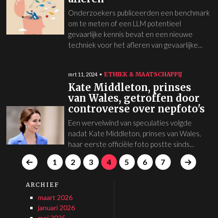
Onderzoekers publiceerden een benchmark
om te meten of een LLM potentieel
gevaarlijke kennis bevat en een nieuwe
techniek voor het afleren van gevaarlijke...
ETHIEK & MAATSCHAPPIJ
mrt 11, 2024
Kate Middleton, prinses
van Wales, getroffen door
controverse over nepfoto's
Een wervelwind van speculaties volgde
nadat Kate Middleton, prinses van Wales,
haar eerste officiële foto postte sinds...
1
2
3
4
5
6
7
ARCHIEF
maart 2026
januari 2026
mei 2025