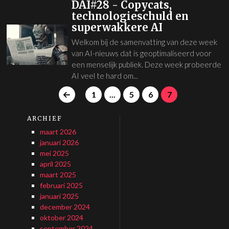
DAI#28 - Copycats,
technologieschuld en
superwakkere AI
Welkom bij de samenvatting van deze week
van AI-nieuws dat is geoptimaliseerd voor
een menselijk publiek. Deze week probeerde
AI veel te hard om...
1
...
5
6
7
ARCHIEF
maart 2026
januari 2026
mei 2025
april 2025
maart 2025
februari 2025
januari 2025
december 2024
oktober 2024
september 2024