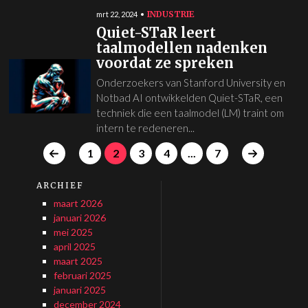
INDUSTRIE
mrt 22, 2024
Quiet-STaR leert
taalmodellen nadenken
voordat ze spreken
Onderzoekers van Stanford University en
Notbad AI ontwikkelden Quiet-STaR, een
techniek die een taalmodel (LM) traint om
intern te redeneren...
1
2
3
4
...
7
ARCHIEF
maart 2026
januari 2026
mei 2025
april 2025
maart 2025
februari 2025
januari 2025
december 2024