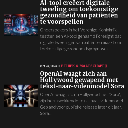
AI-tool creëert digitale
tweeling om toekomstige
gezondheid van patiënten
te voorspellen
Onderzoekers in het Verenigd Koninkrijk
testten een AI-tool genaamd Foresight dat
digitale tweelingen van patiënten maakt om
toekomstige gezondheidsprognoses...
ETHIEK & MAATSCHAPPIJ
mrt 24, 2024
OpenAI waagt zich aan
Hollywood gewapend met
tekst-naar-videomodel Sora
OpenAI waagt zich in Hollywood met "Sora",
zijn indrukwekkende tekst-naar-videomodel.
Gepland voor publieke release later dit jaar,
Sora...