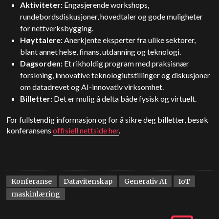
Aktiviteter:
Engasjerende workshops,
rundebordsdiskusjoner, hovedtaler og gode muligheter
for nettverksbygging.
Høyttalere:
Anerkjente eksperter fra ulike sektorer,
blant annet helse, finans, utdanning og teknologi.
Dagsorden:
Et rikholdig program med praksisnær
forskning, innovative teknologiutstillinger og diskusjoner
om datadrevet og AI-innovativ virksomhet.
Billetter:
Det er mulig å delta både fysisk og virtuelt.
For fullstendig informasjon og for å sikre deg billetter, besøk
konferansens
offisiell nettside her
.
Konferanse
Datavitenskap
Generativ AI
IoT
maskinlæring