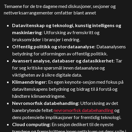
Temaene for de tre dagene med diskusjoner, sesjoner og
nettverksarrangementer omfatter blant annet
Datavitenskap og teknologi, kunstig intelligens og
maskinlæring
: Utforsking av fremskritt og
bruksområder i bransjer i endring.
Offentlig politikk og stordataanalyse
: Dataanalysens
betydning for utformingen av offentlig politikk.
Avansert analyse, databaser og datasikkerhet
: Tar
for seg kritiske spørsmål innen dataanalyse og
viktigheten av å sikre digitale data.
Klimaendringer:
En egen keynote-sesjon med fokus på
datavitenskapens betydning og bidrag til å forstå og
håndtere klimaendringene.
Nevromorfisk databehandling:
Utforskning av det
banebrytende feltet
nevromorfisk databehandling
og
dens potensielle implikasjoner for fremtidig teknologi.
Cloud computing:
En sesjon dedikert til de nyeste
trendene og fremskrittene innen nettskyen og dens rolle i