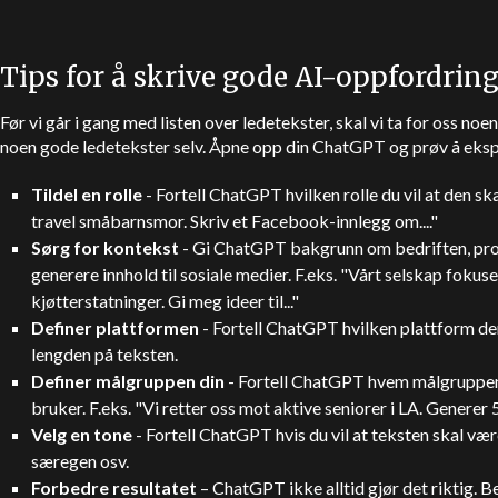
Tips for å skrive gode AI-oppfordrin
Før vi går i gang med listen over ledetekster, skal vi ta for oss noe
noen gode ledetekster selv. Åpne opp din
ChatGPT
og prøv å eks
Tildel en rolle
- Fortell
ChatGPT
hvilken rolle du vil at den sk
travel småbarnsmor. Skriv et Facebook-innlegg om...."
Sørg for kontekst
- Gi
ChatGPT
bakgrunn om bedriften, prod
generere innhold til sosiale medier. F.eks. "Vårt selskap foku
kjøtterstatninger. Gi meg ideer til..."
Definer plattformen
- Fortell
ChatGPT
hvilken plattform den
lengden på teksten.
Definer målgruppen din
- Fortell
ChatGPT
hvem målgruppen d
bruker. F.eks. "Vi retter oss mot aktive seniorer i LA. Generer 5 i
Velg en tone
- Fortell
ChatGPT
hvis du vil at teksten skal v
særegen osv.
Forbedre resultatet
–
ChatGPT
ikke alltid gjør det riktig.