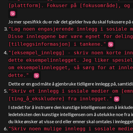
[plattform]. Fokuser på [fokusområde], og 
Jo mer spesifikk du er når det gjelder hva du skal fokusere på o
"Lag noen engasjerende innlegg i sosiale m
Disse innleggene bør være egnet for deling
[tilleggsinformasjon] i tankene."
"[eksempel_innlegg] - skriv noen korte inn
dette eksempelinnlegget. Jeg liker spesiel
om eksempelinnlegget, så sørg for at innle
dette."
Dette er en god måte å gjenbruke tidligere innlegg på, samti
"Skriv et innlegg i sosiale medier om [emn
[ting_å_ekskludere] fra innlegget."
I stedet for å instruere den kunstige intelligensen om å inklude
ledeteksten den kunstige intelligensen om å utelukke noe fra in
du ikke ønsker at visse ord eller emner skal omtales i innlegget
"Skriv noen mulige innlegg i sosiale medie