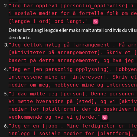
"Jeg har opplevd [personlig_opplevelse] i 
i sosiale medier for å fortelle folk om de
[lengde_i_ord] ord langt."
Det er lurt å angi lengde eller maksimalt antall ord hvis du vil
dem korte.
"Jeg deltok nylig på [arrangement]. På arr
[aktiviteter_på_arrangementet]. Skriv et [
basert på dette arrangementet, og hva jeg 
"Jeg er [en_personlig_opplysning]. Hobbyen
interessene mine er [interesser]. Skriv et
medier om meg, hobbyene mine og interessen
"I dag møtte jeg [person]. Denne personen 
Vi møtte hverandre på [sted], og vi [aktiv
medier for [plattform], der du beskriver h
vedkommende og hva vi gjorde."
"Jeg er en [jobb]. Mine ferdigheter er [fe
innlegg i sosiale medier for [plattform], 