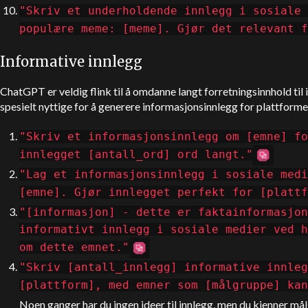
"Skriv et underholdende innlegg i sosiale 
populære meme: [meme]. Gjør det relevant f
Informative innlegg
ChatGPT
er veldig flink til å omdanne langt forretningsinnhold til 
spesielt nyttige for å generere informasjonsinnlegg for plattform
"Skriv et informasjonsinnlegg om [emne] fo
innlegget [antall_ord] ord langt."
"Lag et informasjonsinnlegg i sosiale medi
[emne]. Gjør innlegget perfekt for [plattf
"[informasjon] - dette er faktainformasjon
informativt innlegg i sosiale medier ved h
om dette emnet."
"Skriv [antall_innlegg] informative innleg
[plattform], med emner som [målgruppe] k
Noen ganger har du ingen ideer til innlegg, men du kjenner må