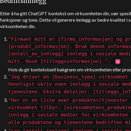
Bedriftsinnlegg
Etter å ha gitt
ChatGPT
kontekst om virksomheten din, vær spesif
funksjoner og tone. Dette vil generere innlegg av bedre kvalitet i
virksomheten din.
"Firmaet mitt er [firma_informasjon] og pr
[produkt_informasjon]. Bruk denne informas
[antall_av_innlegg] innlegg i sosiale medi
mitt. Husk [tilleggsinformasjon].":
Hvis du gir kontekstuell bakgrunn om virksomheten eller produk
"Jeg driver en [business_type]-virksomhet 
Vennligst skriv noen innlegg i sosiale med
tjenestene. Ekstra detaljer: [tilleggs_inf
"Her er en liste over produkter/tjenester 
virksomhet tilbyr: [virksomhetens_produkte
innlegg i sosiale medier for virksomheten 
alle produktene og tjenestene bedriften mi
"Lag [antall_innlegg] innlegg i sosiale me