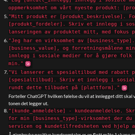
oppmerksomhet om vårt nyeste produkt: [pro
"Mitt produkt er [produkt_beskrivelse]. Fo
[produkt_fordeler]. Skriv et innlegg i sos
lanseringen av produktet mitt, med fokus p
"Jeg har en virksomhet av [business_type].
[business_value], og forretningsmålene min
innlegg i sosiale medier for å gjøre folk 
min."
"Vi lanserer et spesialtilbud med rabatt p
[spesialtilbud]. Skriv et innlegg i sosial
rundt dette tilbudet på [plattform]."
Forteller
ChatGPT
hvilken følelse du vil at innlegget ditt skal
tonen det legger ut.
"[kunde_anmeldelse] - kundeanmeldelse. Skr
for min [business_type]-virksomhet der du 
servicen og kundetilfredsheten ved hjelp a
Å gjenbruke positive kundeomtaler er en flott måte å skape en