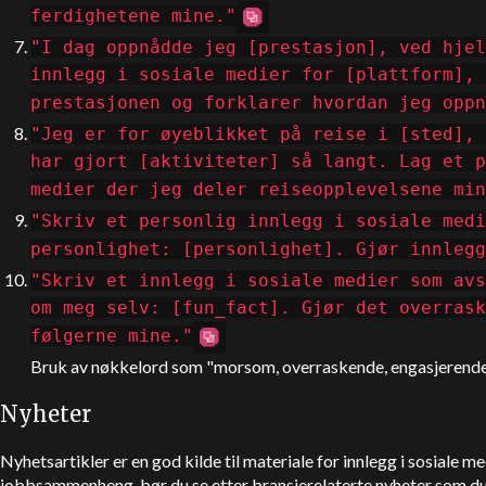
ferdighetene mine."
"I dag oppnådde jeg [prestasjon], ved hjel
innlegg i sosiale medier for [plattform], 
prestasjonen og forklarer hvordan jeg oppn
"Jeg er for øyeblikket på reise i [sted], 
har gjort [aktiviteter] så langt. Lag et p
medier der jeg deler reiseopplevelsene min
"Skriv et personlig innlegg i sosiale medi
personlighet: [personlighet]. Gjør innlegg
"Skriv et innlegg i sosiale medier som avs
om meg selv: [fun_fact]. Gjør det overrask
følgerne mine."
Bruk av nøkkelord som "morsom, overraskende, engasjerende" v
Nyheter
Nyhetsartikler er en god kilde til materiale for innlegg i sosiale m
jobbsammenheng, bør du se etter bransjerelaterte nyheter som d