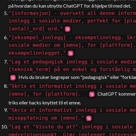
på hvordan du kan utnytte
ChatGPT
for å hjelpe til med det.
"[informasjon] - oversett all denne inform
innlegg i sosiale medier, perfekt for [pla
[antall_ord] ord."
"[eksempel_innlegg] - eksempelinnlegg. Skr
sosiale medier om [emne], for [plattform].
eksempelinnlegget."
"Lag et pedagogisk innlegg i sosiale medie
[teknisk_term] på en enkel og forståelig 
Hvis du bruker begreper som "pedagogisk" eller "forklare"
"Skriv et informativt innlegg i sosiale me
ChatGPT
kommer o
[emne], for [plattform].
triks eller hacks knyttet til et emne.
"Skriv et informativt innlegg i sosiale me
misoppfatning om [emne]."
"Lag et "Visste du at?"-innlegg i sosiale 
omdreiningspunkt. Gjør innlegget interes