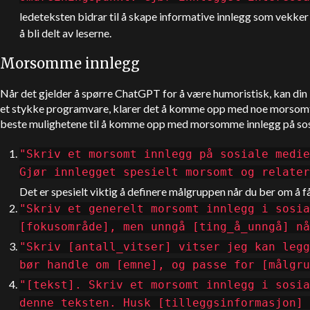
ledeteksten bidrar til å skape informative innlegg som vekker 
å bli delt av leserne.
Morsomme innlegg
Når det gjelder å spørre
ChatGPT
for å være humoristisk, kan din 
et stykke programvare, klarer det å komme opp med noe morsomt inn
beste mulighetene til å komme opp med morsomme innlegg på sos
"Skriv et morsomt innlegg på sosiale medie
Gjør innlegget spesielt morsomt og relat
Det er spesielt viktig å definere målgruppen når du ber om å f
"Skriv et generelt morsomt innlegg i sosia
[fokusområde], men unngå [ting_å_unngå] nå
"Skriv [antall_vitser] vitser jeg kan legg
bør handle om [emne], og passe for [målgru
"[tekst]. Skriv et morsomt innlegg i sosia
denne teksten. Husk [tilleggsinformasjon] 