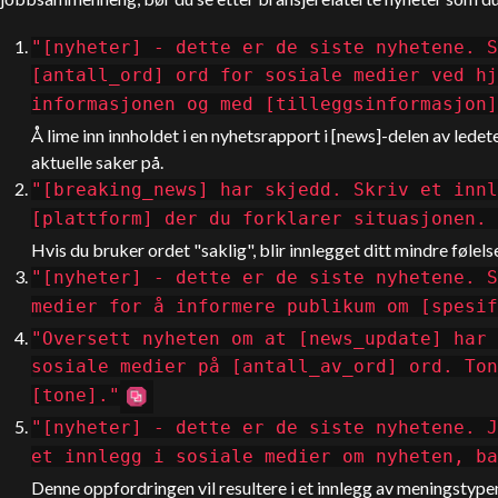
"[nyheter] - dette er de siste nyhetene. S
[antall_ord] ord for sosiale medier ved hj
informasjonen og med [tilleggsinformasjon]
Å lime inn innholdet i en nyhetsrapport i [news]-delen av lede
aktuelle saker på.
"[breaking_news] har skjedd. Skriv et innl
[plattform] der du forklarer situasjonen.
Hvis du bruker ordet "saklig", blir innlegget ditt mindre følel
"[nyheter] - dette er de siste nyhetene. S
medier for å informere publikum om [spesif
"Oversett nyheten om at [news_update] har 
sosiale medier på [antall_av_ord] ord. Ton
[tone]."
"[nyheter] - dette er de siste nyhetene. J
et innlegg i sosiale medier om nyheten, ba
Denne oppfordringen vil resultere i et innlegg av meningstypen