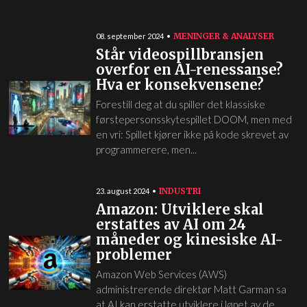
MENINGER & ANALYSER
08. september 2024
Står videospillbransjen
overfor en AI-renessanse?
Hva er konsekvensene?
Forestill deg at du spiller det klassiske
førstepersonsskytespillet DOOM, men med
en vri: Spillet kjører ikke på kode skrevet av
programmerere, men...
INDUSTRI
23. august 2024
Amazon: Utviklere skal
erstattes av AI om 24
måneder og kinesiske AI-
problemer
Amazon Web Services (AWS)
administrerende direktør Matt Garman sa
at AI kan erstatte utviklere i løpet av de