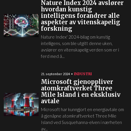
Nature Index 2024 avslører
hvordan kunstig
intelligens forandrer alle
aspekter av vitenskapelig
forskning
Nature Index' 2024-bilag om kunstig
intelligens, som ble utgitt denne uken,
avslører en vitenskapelig verden som er i
ferd med å...
INDUSTRI
21. september 2024
Microsoft gjenoppliver
atomkraftverket Three
Mile Island i en eksklusiv
avtale
Microsoft har kunngjort en energiavtale om
å gjenåpne atomkraftverket Three Mile
Island ved Susquehanna-elven i nærheten
av...