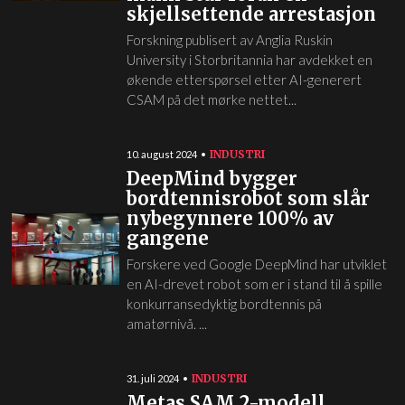
skjellsettende arrestasjon
Forskning publisert av Anglia Ruskin
University i Storbritannia har avdekket en
økende etterspørsel etter AI-generert
CSAM på det mørke nettet...
INDUSTRI
10. august 2024
DeepMind bygger
bordtennisrobot som slår
nybegynnere 100% av
gangene
Forskere ved Google DeepMind har utviklet
en AI-drevet robot som er i stand til å spille
konkurransedyktig bordtennis på
amatørnivå. ...
INDUSTRI
31. juli 2024
Metas SAM 2-modell