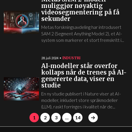
muliggjør nøyaktig
videosegmentering på få
sekunder
Metas forskningsavdeling har introdusert
SAM 2 (Segment Anything Model 2), et AI-
system som markerer et stort fremskritt i...
INDUSTRI
28. juli 2024
AI-modeller står overfor
kollaps når de trenes på AI-
genererte data, viser en
studie
En ny studie publisert i Nature viser at AI-
modeller, inkludert store språkmodeller
(LLM), raskt forringes i kvalitet når de...
1
2
3
...
14