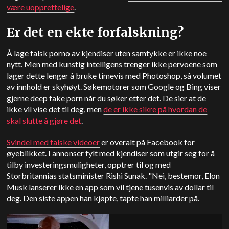
være uopprettelige
.
Er det en ekte forfalskning?
Å lage falsk porno av kjendiser uten samtykke er ikke noe
nytt. Men med kunstig intelligens trenger ikke pervoene som
lager dette lenger å bruke timevis med Photoshop, så volumet
av innhold er skyhøyt. Søkemotorer som Google og Bing viser
gjerne deep fake porn når du søker etter det. De sier at de
ikke vil vise det til deg, men
de er ikke sikre på hvordan de
skal slutte å gjøre det
.
Svindel med falske videoer
er overalt på Facebook for
øyeblikket. I annonser fylt med kjendiser som utgir seg for å
tilby investeringsmuligheter, opptrer til og med
Storbritannias statsminister Rishi Sunak. "Nei, bestemor, Elon
Musk lanserer ikke en app som vil tjene tusenvis av dollar til
deg. Den siste appen han kjøpte, tapte han milliarder på.