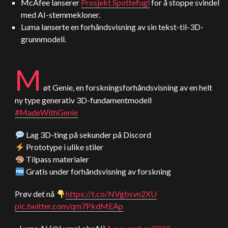
McAfee lanserer
Prosjekt Spottefugl
for å stoppe svindel
med AI-stemmekloner.
Luma lanserte en forhåndsvisning av sin tekst-til-3D-
grunnmodell.
M
øt Genie, en forskningsforhåndsvisning av en helt
ny type generativ 3D-fundamentmodell
#MadeWithGenie
Lag 3D-ting på sekunder på Discord
Prototype i ulike stiler
Tilpass materialer
Gratis under forhåndsvisning av forskning
Prøv det nå
https://t.co/NVgbsvn2XU
pic.twitter.com/qm7PkdMEAp