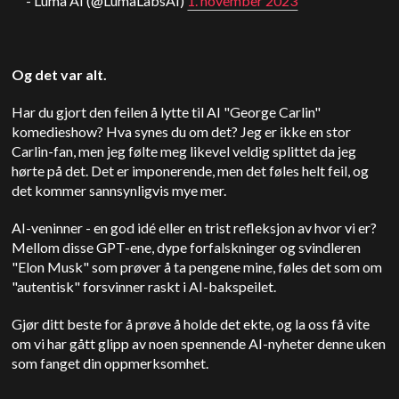
- Luma AI (@LumaLabsAI)
1. november 2023
Og det var alt.
Har du gjort den feilen å lytte til AI "George Carlin"
komedieshow? Hva synes du om det? Jeg er ikke en stor
Carlin-fan, men jeg følte meg likevel veldig splittet da jeg
hørte på det. Det er imponerende, men det føles helt feil, og
det kommer sannsynligvis mye mer.
AI-veninner - en god idé eller en trist refleksjon av hvor vi er?
Mellom disse GPT-ene, dype forfalskninger og svindleren
"Elon Musk" som prøver å ta pengene mine, føles det som om
"autentisk" forsvinner raskt i AI-bakspeilet.
Gjør ditt beste for å prøve å holde det ekte, og la oss få vite
om vi har gått glipp av noen spennende AI-nyheter denne uken
som fanget din oppmerksomhet.