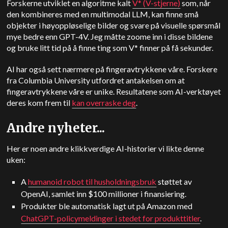
Forskerne utviklet en algoritme kalt
V* (V-stjerne)
som, når
den kombineres med en multimodal LLM, kan finne små
objekter i høyoppløselige bilder og svare på visuelle spørsmål
mye bedre enn GPT-4V. Jeg måtte zoome inn i disse bildene
og bruke litt tid på å finne ting som V* finner på få sekunder.
AI har også sett nærmere på fingeravtrykkene våre. Forskere
fra Columbia University utfordret antakelsen om at
fingeravtrykkene våre er unike. Resultatene som AI-verktøyet
deres kom frem til
kan overraske deg
.
Andre nyheter...
Her er noen andre klikkverdige AI-historier vi likte denne
uken:
A
humanoid robot til husholdningsbruk
støttet av
OpenAI, samlet inn $100 millioner i finansiering.
Produkter ble automatisk lagt ut på Amazon med
ChatGPT-policymeldinger i stedet for produkttitler
.