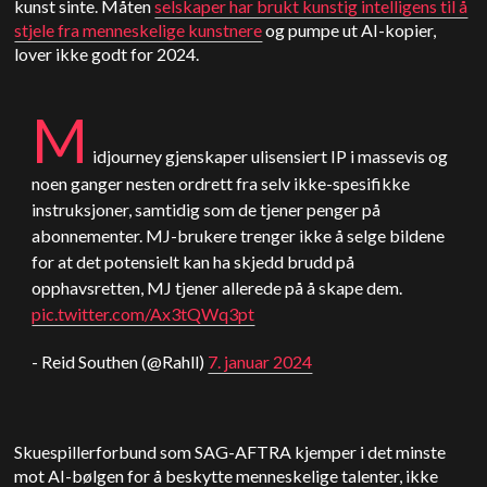
kunst sinte. Måten
selskaper har brukt kunstig intelligens til å
stjele fra menneskelige kunstnere
og pumpe ut AI-kopier,
lover ikke godt for 2024.
M
idjourney gjenskaper ulisensiert IP i massevis og
noen ganger nesten ordrett fra selv ikke-spesifikke
instruksjoner, samtidig som de tjener penger på
abonnementer. MJ-brukere trenger ikke å selge bildene
for at det potensielt kan ha skjedd brudd på
opphavsretten, MJ tjener allerede på å skape dem.
pic.twitter.com/Ax3tQWq3pt
- Reid Southen (@Rahll)
7. januar 2024
Skuespillerforbund som SAG-AFTRA kjemper i det minste
mot AI-bølgen for å beskytte menneskelige talenter, ikke