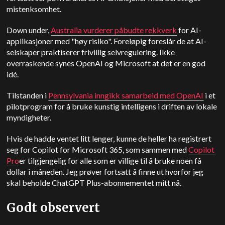
mistenksomhet.
Down under,
Australia vurderer påbudte rekkverk
for AI-
applikasjoner med "høy risiko". Foreløpig foreslår de at AI-
selskaper praktiserer frivillig selvregulering. Ikke
overraskende synes OpenAI og Microsoft at det er en god
idé.
Tilstanden i
Pennsylvania inngikk samarbeid med OpenAI
i et
pilotprogram for å bruke kunstig intelligens i driften av lokale
myndigheter.
Hvis de hadde ventet litt lenger, kunne de heller ha registrert
seg for Copilot for Microsoft 365, som sammen med
Copilot
Pro
er tilgjengelig for alle som er villige til å bruke noen få
dollar i måneden. Jeg prøver fortsatt å finne ut hvorfor jeg
skal beholde ChatGPT Plus-abonnementet mitt nå.
Godt observert