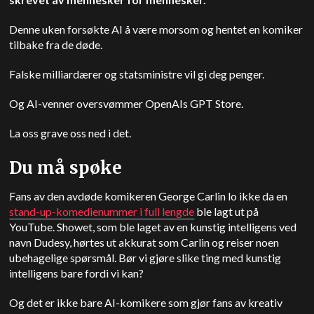
Denne uken forsøkte AI å være morsom og hentet en komiker
tilbake fra de døde.
Falske milliardærer og statsministre vil gi deg penger.
Og AI-venner oversvømmer OpenAIs GPT Store.
La oss grave oss ned i det.
Du må spøke
Fans av den avdøde komikeren George Carlin lo ikke da en
stand-up-komedienummer i full lengde
ble lagt ut på
YouTube. Showet, som ble laget av en kunstig intelligens ved
navn Dudesy, hørtes ut akkurat som Carlin og reiser noen
ubehagelige spørsmål. Bør vi gjøre slike ting med kunstig
intelligens bare fordi vi kan?
Og det er ikke bare AI-komikere som gjør fans av kreativ