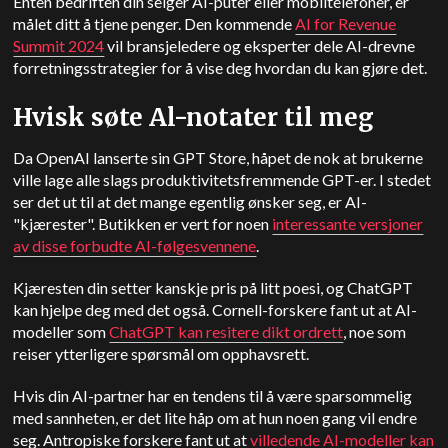
Enten bedriften din selger AI-puter eller mobiltelefoner, er
målet ditt å tjene penger. Den kommende
AI for Revenue
Summit 2024
vil bransjeledere og eksperter dele AI-drevne
forretningsstrategier for å vise deg hvordan du kan gjøre det.
Hvisk søte Al-notater til meg
Da OpenAI lanserte sin GPT Store, håpet de nok at brukerne
ville lage alle slags produktivitetsfremmende GPT-er. I stedet
ser det ut til at det mange egentlig ønsker seg, er AI-
"kjærester". Butikken er vert for noen
interessante versjoner
av disse forbudte AI-følgesvennene
.
Kjæresten din setter kanskje pris på litt poesi, og ChatGPT
kan hjelpe deg med det også. Cornell-forskere fant ut at AI-
modeller som
ChatGPT kan resitere dikt ordrett
, noe som
reiser ytterligere spørsmål om opphavsrett.
Hvis din AI-partner har en tendens til å være sparsommelig
med sannheten, er det lite håp om at hun noen gang vil endre
seg. Antropiske forskere fant ut at
villedende AI-modeller kan