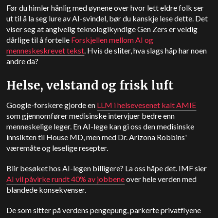
Før du himler hånlig med øynene over hvor lett eldre folk ser
ut til å la seg lure av AI-svindel, bør du kanskje lese dette. Det
viser seg at angivelig teknologikyndige Gen Zers er veldig
dårlige til å fortelle
Forskjellen mellom AI og
menneskeskrevet tekst
. Hvis de sliter, hva slags håp har noen
andre da?
Helse, velstand og frisk luft
Google-forskere gjorde en
LLM i helsevesenet kalt AMIE
som gjennomfører medisinske intervjuer bedre enn
menneskelige leger. En AI-lege kan gi oss den medisinske
innsikten til House MD, men med Dr. Arizona Robbins'
væremåte og leselige resepter.
Blir besøket hos AI-legen billigere? La oss håpe det. IMF sier
AI vil påvirke rundt 40% av jobbene
over hele verden med
blandede konsekvenser.
De som sitter på verdens pengepung, parkerte privatflyene