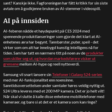
sant? Kanskje ikke. Fagforeningen har fått kritikk for sin siste
avtale om å godkjenne bruken av AI-stemmer i videospill.
AI på innsiden
AI-feberen nådde et høydepunkt på CES 2024 med
spennende produktlanseringer som gjorde det klart at AI-
enhetenes æra har begynt. Tannbørster, puter, speil - det
virker som om alt har innebygd kunstig intelligens nå for
tiden. Sam har tatt en nærmere titt på noen av de
produkter
som skiller seg ut, og hvordan markedsførere visker ut
grensene
mellom AI-hype og reell nytteverdi.
Samsung vil snart lansere sin
Telefoner i Galaxy S24-serien
med mer AI-funksjonalitet enn noensinne.
Sanntidsoversettelsen under samtaler høres veldig nyttig ut.
S24 Ultra leveres med et 200 MP kamera. Det er jo helt vilt!
Når skal vi slutte å kalle disse enhetene mobiltelefoner med
kameraer, og bare si at det er et kamera som kan ringe?