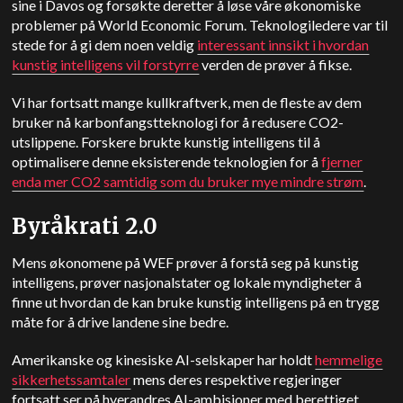
sine i Davos og forsøkte deretter å løse våre økonomiske
problemer på World Economic Forum. Teknologiledere var til
stede for å gi dem noen veldig
interessant innsikt i hvordan
kunstig intelligens vil forstyrre
verden de prøver å fikse.
Vi har fortsatt mange kullkraftverk, men de fleste av dem
bruker nå karbonfangstteknologi for å redusere CO2-
utslippene. Forskere brukte kunstig intelligens til å
optimalisere denne eksisterende teknologien for å
fjerner
enda mer CO2 samtidig som du bruker mye mindre strøm
.
Byråkrati 2.0
Mens økonomene på WEF prøver å forstå seg på kunstig
intelligens, prøver nasjonalstater og lokale myndigheter å
finne ut hvordan de kan bruke kunstig intelligens på en trygg
måte for å drive landene sine bedre.
Amerikanske og kinesiske AI-selskaper har holdt
hemmelige
sikkerhetssamtaler
mens deres respektive regjeringer
fortsatt ser på hverandres AI-ambisjoner med berettiget