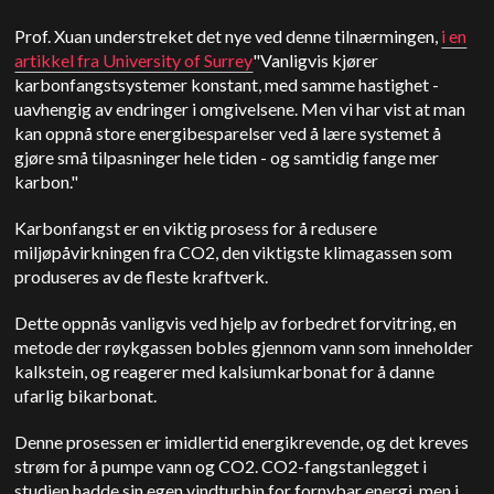
Prof. Xuan understreket det nye ved denne tilnærmingen,
i en
artikkel fra University of Surrey
"Vanligvis kjører
karbonfangstsystemer konstant, med samme hastighet -
uavhengig av endringer i omgivelsene. Men vi har vist at man
kan oppnå store energibesparelser ved å lære systemet å
gjøre små tilpasninger hele tiden - og samtidig fange mer
karbon."
Karbonfangst er en viktig prosess for å redusere
miljøpåvirkningen fra CO2, den viktigste klimagassen som
produseres av de fleste kraftverk.
Dette oppnås vanligvis ved hjelp av forbedret forvitring, en
metode der røykgassen bobles gjennom vann som inneholder
kalkstein, og reagerer med kalsiumkarbonat for å danne
ufarlig bikarbonat.
Denne prosessen er imidlertid energikrevende, og det kreves
strøm for å pumpe vann og CO2. CO2-fangstanlegget i
studien hadde sin egen vindturbin for fornybar energi, men i