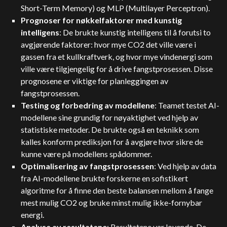
Short-Term Memory) og MLP (Multilayer Perceptron).
Prognoser for nøkkelfaktorer med kunstig
intelligens
: De brukte kunstig intelligens til å forutsi to
avgjørende faktorer: hvor mye CO2 det ville være i
gassen fra et kullkraftverk, og hvor mye vindenergi som
ville være tilgjengelig for å drive fangstprosessen. Disse
prognosene er viktige for planleggingen av
fangstprosessen.
Testing og forbedring av modellene
: Teamet testet AI-
modellene sine grundig for nøyaktighet ved hjelp av
statistiske metoder. De brukte også en teknikk som
kalles konform prediksjon for å avgjøre hvor sikre de
kunne være på modellens spådommer.
Optimalisering av fangstprosessen
: Ved hjelp av data
fra AI-modellene brukte forskerne en sofistikert
algoritme for å finne den beste balansen mellom å fange
mest mulig CO2 og bruke minst mulig ikke-fornybar
energi.
Analyse av resultatene
: Resultatene var lovende. De