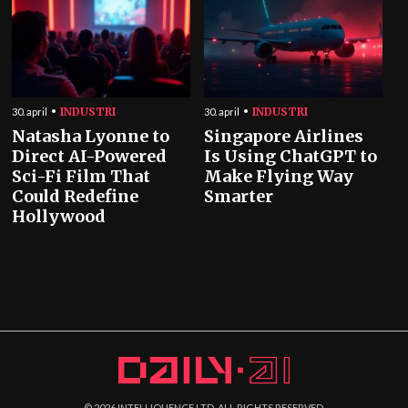
INDUSTRI
INDUSTRI
30. april
30. april
Natasha Lyonne to
Singapore Airlines
Direct AI-Powered
Is Using ChatGPT to
Sci-Fi Film That
Make Flying Way
Could Redefine
Smarter
Hollywood
©
2026
INTELLIQUENCE LTD. ALL RIGHTS RESERVED