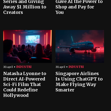
Series and Giving
Gave AI the Power to
Away $1 Million to
Shop and Pay for
Creators
You
INDUSTRI
INDUSTRI
30. april
30. april
Natasha Lyonne to
Singapore Airlines
Direct AI-Powered
Is Using ChatGPT to
Sci-Fi Film That
Make Flying Way
Could Redefine
Smarter
Hollywood