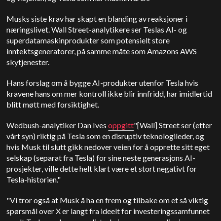
Musks siste krav har skapt en blanding av reaksjoner i
næringslivet. Wall Street-analytikere ser Teslas AI- og
superdatamaskinprodukter som potensielt store
inntektsgeneratorer, på samme måte som Amazons AWS
skytjenester.
Hans forslag om å bygge AI-produkter utenfor Tesla hvis
kravene hans om mer kontroll ikke blir innfridd, har imidlertid
blitt møtt med forsiktighet.
Wedbush-analytiker Dan Ives
oppgitt
"[Wall] Street ser (etter
vårt syn) riktig på Tesla som en disruptiv teknologileder, og
hvis Musk til slutt gikk nedover veien for å opprette sitt eget
selskap (separat fra Tesla) for sine neste generasjons AI-
prosjekter, ville dette helt klart være et stort negativt for
Tesla-historien."
"Vi tror også at Musk å ha en frem og tilbake om et så viktig
spørsmål over X er langt fra ideelt for investeringssamfunnet