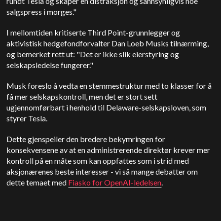
rundt Tesla og skaper en distraksjon og sannsynligvis noe
salgspress i morges."
I mellomtiden kritiserte Third Point-grunnlegger og
aktivistisk hedgefondforvalter Dan Loeb Musks tilnærming,
og bemerket rett ut: "Det er ikke slik eierstyring og
selskapsledelse fungerer."
Musk foreslo å vedta en stemmestruktur med to klasser for å
få mer selskapskontroll, men det er stort sett
ugjennomførbart i henhold til Delaware-selskapsloven, som
styrer Tesla.
Dette gjenspeiler den bredere bekymringen for
konsekvensene av at en administrerende direktør krever mer
kontroll på en måte som kan oppfattes som i strid med
aksjonærenes beste interesser - vi så mange debatter om
dette temaet med
Fiasko for OpenAI-ledelsen
.