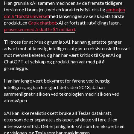
Han grunnla xAI sammen med noen av de fremste tidligere
forskerne i bransjen, med en karakteristisk dristig
ambisjon
om å "forstå universet
med lanseringen av selskapets første
produkt, en
Grok chatbot
xAI er fortsatt i utviklingsfasen.
prosessen med å skaffe $1 milliard
.
Til tross for at Musk grunnla xAI, har han gjentatte ganger
advart mot at kunstig intelligens utgjør en eksistensiell trussel
mot menneskeheten, og han har vært kritisk til OpenAI og
ChatGPT, et selskap og produkt han var med på å
grunnlegge.
Han har lenge vært bekymret for farene ved kunstig
intelligens, og han har gjort det siden 2018, da han
sammenlignet risikoen ved teknologien med risikoen ved
atomvåpen.
xAI kan ikke realistisk sett bruke all Teslas datakraft,
ettersom de er separate selskaper, så dette vil føre til en
interessekonflikt. Det er pinlig nok xAI som har ekspertisen
og visjonen, og Tesla som har maskinvaren.