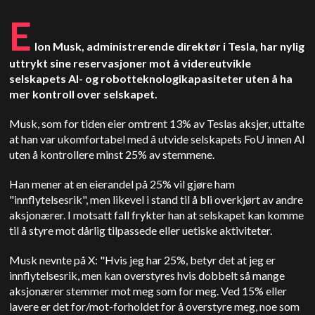
E
lon Musk, administrerende direktør i Tesla, har nylig
uttrykt sine reservasjoner mot å videreutvikle
selskapets AI- og robotteknologikapasiteter uten å ha
mer kontroll over selskapet.
Musk, som for tiden eier omtrent 13% av Teslas aksjer, uttalte
at han var ukomfortabel med å utvide selskapets FoU innen AI
uten å kontrollere minst 25% av stemmene.
Han mener at en eierandel på 25% vil gjøre ham
"innflytelsesrik", men likevel i stand til å bli overkjørt av andre
aksjonærer. I motsatt fall frykter han at selskapet kan komme
til å styre mot dårlig tilpassede eller uetiske aktiviteter.
Musk nevnte på X: "Hvis jeg har 25%, betyr det at jeg er
innflytelsesrik, men kan overstyres hvis dobbelt så mange
aksjonærer stemmer mot meg som for meg. Ved 15% eller
lavere er det for/mot-forholdet for å overstyre meg, noe som