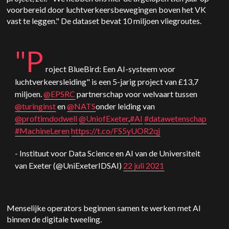
voorbereid door luchtverkeersbewegingen boven het VK
vast te leggen." De dataset bevat 10 miljoen vliegroutes.
"P
roject BlueBird: Een AI-systeem voor
luchtverkeersleiding" is een 5-jarig project van £13,7
miljoen.
@EPSRC
partnerschap voor welvaart tussen
@turinginst
en
@NATS
onder leiding van
@proftimdodwell
@UniofExeter
.
#AI
#datawetenschap
#MachineLeren
https://t.co/FS5yUOR2qj
- Instituut voor Data Science en AI van de Universiteit
van Exeter (@UniExeterIDSAI)
22 juli 2021
Menselijke operators beginnen samen te werken met AI
binnen de digitale tweeling.