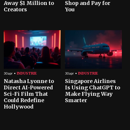
Away $1 Million to
Shop and Pay for
Creators
You
INDUSTRIE
INDUSTRIE
30 apr
30 apr
Natasha Lyonne to
Singapore Airlines
Direct AI-Powered
Is Using ChatGPT to
Sci-Fi Film That
Make Flying Way
Could Redefine
Smarter
Hollywood