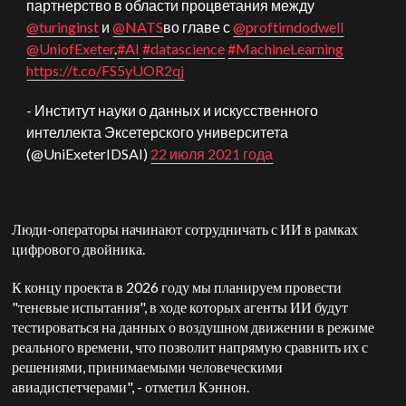
партнерство в области процветания между
@turinginst
и
@NATS
во главе с
@proftimdodwell
@UniofExeter
.
#AI
#datascience
#MachineLearning
https://t.co/FS5yUOR2qj
- Институт науки о данных и искусственного
интеллекта Эксетерского университета
(@UniExeterIDSAI)
22 июля 2021 года
Люди-операторы начинают сотрудничать с ИИ в рамках
цифрового двойника.
К концу проекта в 2026 году мы планируем провести
"теневые испытания", в ходе которых агенты ИИ будут
тестироваться на данных о воздушном движении в режиме
реального времени, что позволит напрямую сравнить их с
решениями, принимаемыми человеческими
авиадиспетчерами", - отметил Кэннон.