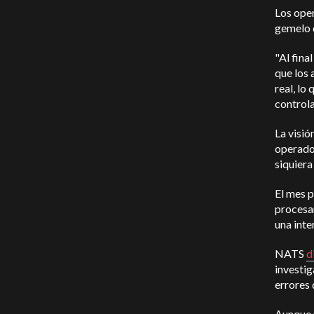
Los ope
gemelo d
"Al fina
que los 
real, lo
control
La visió
operado
siquiera
El mes p
procesar
una inte
NATS
d
investig
errores 
Aunque 