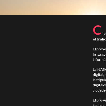
C
ie
el tráf
El proye
británic
informát
La NASA 
digital,
la tripu
digitale
ciudade
El proye
iniciati