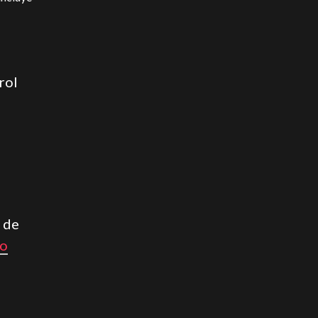
rol
l de
io