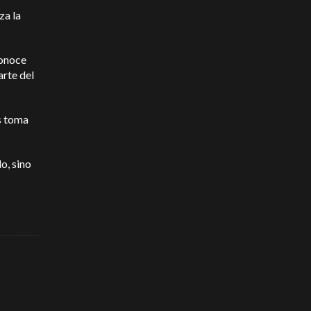
za la
conoce
arte del
as toma
o, sino