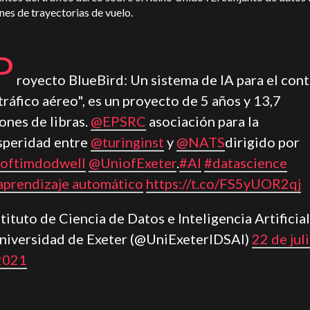
nes de trayectorias de vuelo.
P
royecto BlueBird: Un sistema de IA para el cont
tráfico aéreo", es un proyecto de 5 años y 13,7
ones de libras.
@EPSRC
asociación para la
speridad entre
@turinginst
y
@NATS
dirigido por
oftimdodwell
@UniofExeter
.
#AI
#datascience
prendizaje automático
https://t.co/FS5yUOR2qj
stituto de Ciencia de Datos e Inteligencia Artificia
Universidad de Exeter (@UniExeterIDSAI)
22 de jul
2021