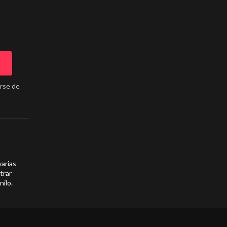
arse de
varias
trar
nilo.