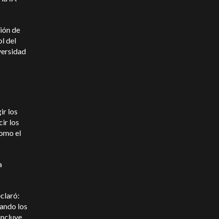
ión de
l del
versidad
ir los
ir los
como el
a
claró:
ando los
incluye