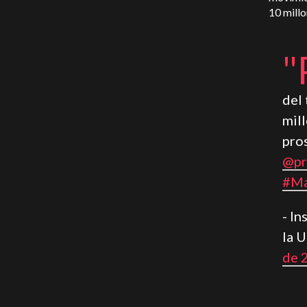
10 millo
"
del 
mill
pro
@pr
#Ma
- In
la 
de 