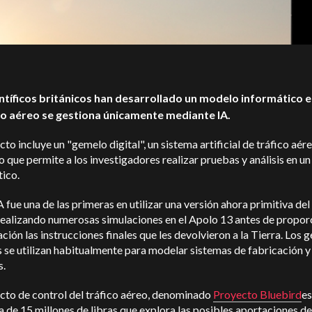
ntíficos británicos han desarrollado un modelo informático e
ico aéreo se gestiona únicamente mediante IA.
cto incluye un "gemelo digital", un sistema artificial de tráfico aér
o que permite a los investigadores realizar pruebas y análisis en u
ico.
fue una de las primeras en utilizar una versión ahora primitiva de
 realizando numerosas simulaciones en el Apolo 13 antes de propor
lación las instrucciones finales que les devolvieron a la Tierra. Los
s se utilizan habitualmente para modelar sistemas de fabricación y
s.
cto de control del tráfico aéreo, denominado
Proyecto Bluebird
es
va de 15 millones de libras que explora las posibles aportaciones de