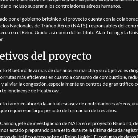
dar o incluso superar a los controladores aéreos humanos.
do por el gobierno británico, el proyecto cuenta con la colaborac
icios Nacionales de Tráfico Aéreo (NATS), responsables del contro
aéreo en el Reino Unido, así como del Instituto Alan Turing y la Uni
r.
etivos del proyecto
cto Bluebird lleva más de dos años en marcha y su objetivo es dirig
or rutas más eficientes en cuanto a consumo de combustible, reduc
 y aliviar la congestión, especialmente en centros de gran tráfico 
rto londinense de Heathrow.
cto también aborda la actual escasez de controladores aéreos, un
que requiere un largo periodo de formación de tres años.
Cannon, jefe de investigación de NATS en el proyecto Bluebird, de
mos estado preparando para esto durante la última década registr
tos del tráfico aéreo sobre el Reino Unido". El conjunto de datos 