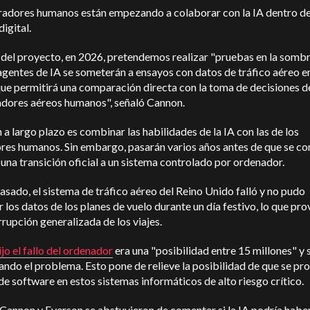
radores humanos están empezando a colaborar con la IA dentro de
igital.
l del proyecto, en 2026, pretendemos realizar "pruebas en la sombr
agentes de IA se someterán a ensayos con datos de tráfico aéreo 
 que permitirá una comparación directa con la toma de decisiones d
adores aéreos humanos", señaló Cannon.
n a largo plazo es combinar las habilidades de la IA con las de los
res humanos. Sin embargo, pasarán varios años antes de que se c
 una transición oficial a un sistema controlado por ordenador.
asado, el sistema de tráfico aéreo del Reino Unido falló y no pudo
 los datos de los planes de vuelo durante un día festivo, lo que pr
rrupción generalizada de los viajes.
ijo el fallo del ordenador
era una "posibilidad entre 15 millones" y 
ando el problema. Esto pone de relieve la posibilidad de que se p
de software en estos sistemas informáticos de alto riesgo crítico.
Cannon y Everson se abstuvieron de comentar si la IA podría habe