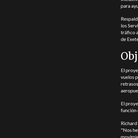
para ayu
Respalda
los Serv
tráfico 
de Exete
Obj
El proye
vuelos p
retrasos
aeropue
El proye
función 
Richard 
"Nos he
movimien