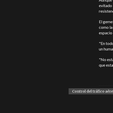
evitado 
resisten
El gemel
como la 
espacio 
"En todo
un huma
"No est
que est
Control del tráfico aér