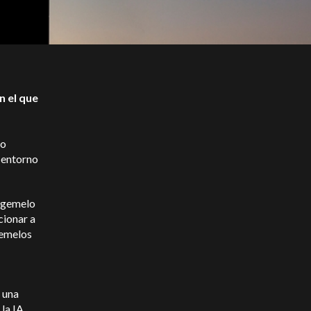
n el que
eo
n entorno
l gemelo
cionar a
 gemelos
 una
 la IA