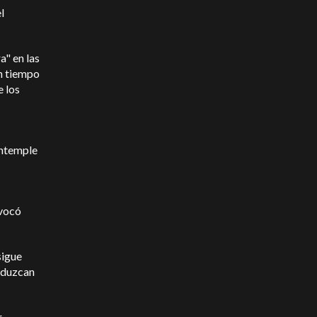
l
a" en las
en tiempo
e los
ontemple
ovocó
sigue
roduzcan
r