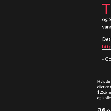
T
og 
van
Det
htt
- G
Hvis du 
eller en
$25,6 mi
og kolle