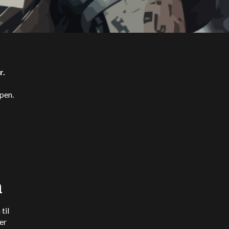
r.
pen.
n
til
er