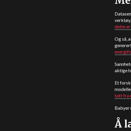
Mer
Datasent
verktøy
dette e
Og så, a
generert
energif
Sannhete
aktige h
Et forsk
modeller
tatt fra
Babyer m
Å l