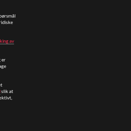
spørsmål
ridiske
king av
 er
dage
et
3
slik at
ektivt,