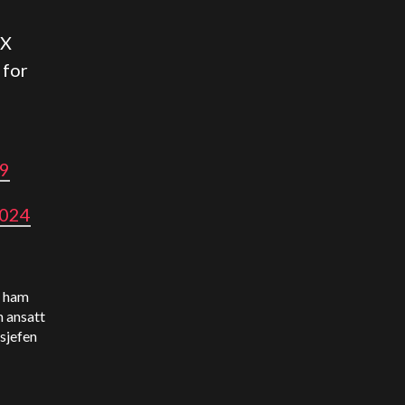
FX
 for
K9
2024
r ham
n ansatt
sjefen