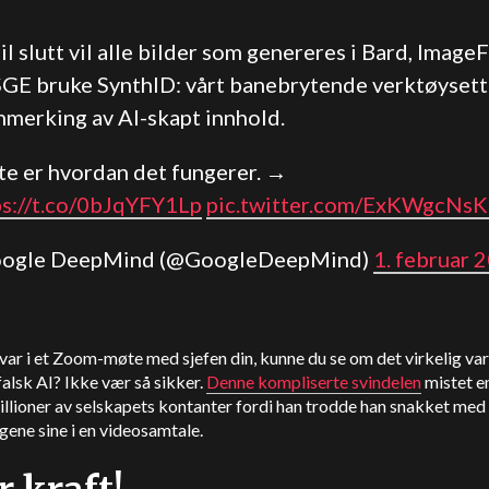
il slutt vil alle bilder som genereres i Bard, Image
SGE bruke SynthID: vårt banebrytende verktøysett
nmerking av AI-skapt innhold.
te er hvordan det fungerer. →
ps://t.co/0bJqYFY1Lp
pic.twitter.com/ExKWgcNs
oogle DeepMind (@GoogleDeepMind)
1. februar 
var i et Zoom-møte med sjefen din, kunne du se om det virkelig va
 falsk AI? Ikke vær så sikker.
Denne kompliserte svindelen
mistet e
llioner av selskapets kontanter fordi han trodde han snakket med 
gene sine i en videosamtale.