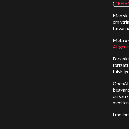
(
DEFIA
Man sku
om ytrin
farvanne
Meta økt
AI-gener
Forsinke
fortsatt
falsk ly
OpenAI s
begynne
du kan s
med tank
I mellom