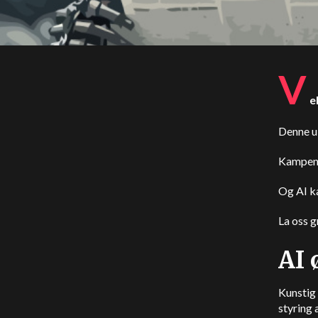
V
e
Denne uk
Kampen 
Og AI ka
La oss g
AI 
Kunstig 
styring 