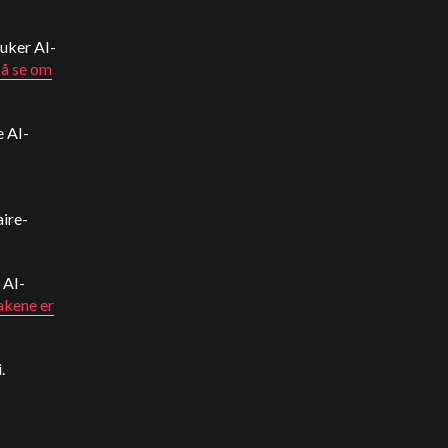
uker AI-
 å se om
e AI-
aire-
 AI-
akene er
.