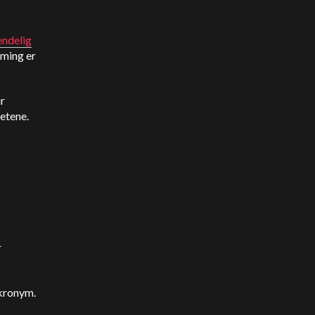
endelig
rming er
ir
hetene.
r
akronym.