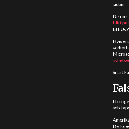
siden.
Den nest
blitt pub
til EUs 
Hvis en 
vedtatt 
Microso
nyhetsv
Snart ka
Fal
I forrig
selskape
Amerikan
De fore