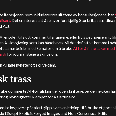
e iterasjonen, som inkluderer resultatene av konsultasjonene, har
lisert.
Det er interessant å se hvor forskjellig Storbritannias tilnæ
AI Act.
AI-modell til slutt kommer til å fungere, eller hvis det noen gang bl
en AI-lovgivning som kan håndheves, vil det definitivt komme i ny
ft samarbeider med Semafor om å bruke
AI for å finne saker med
erdi
for journalistene å skrive om.
n AI lage nyheter og skrive dem.
sk trass
e uke dominerte AI-forfalskninger overskriftene, og denne uken ha
r og myndigheter kjempet for å slå tilbake.
ske lovgivere går aldri glipp av en anledning til å bruke et godt 
slo Disrupt Explicit Forged Images and Non-Consensual Edits