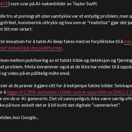
NCE
) som svar på AI-nakenbilder av Taylor Swift.
lle tro at pornografi uten samtykke var et entydig problem, men 
gsfrihet, kunstnerisk uttrykk og hva som er "realistisk" gjør det ju
t litt mer uklart.
e innsatsen for å takle AI deep fakes med en forpliktelse til å
mer
ert innhold på sine plattformer
.
lsen mellom publisering av et falskt bilde og deteksjon og fjerning
 et problem. Meta innrømmer også at de ikke har midler til å opp
d og video på en pålitelig måte ennå.
ier at de prøver å gjøre sitt for å bekjempe falske bilder. Selskap
r å
legge til C2PA-metadata i bilder som er opprettet av DALL-E 
e om de er AI-genererte. Det vil sannsynligvis ikke være særlig eff
e på hvor enkelt det er å bli kvitt det digitale "vannmerket".
tiden, hos Google...