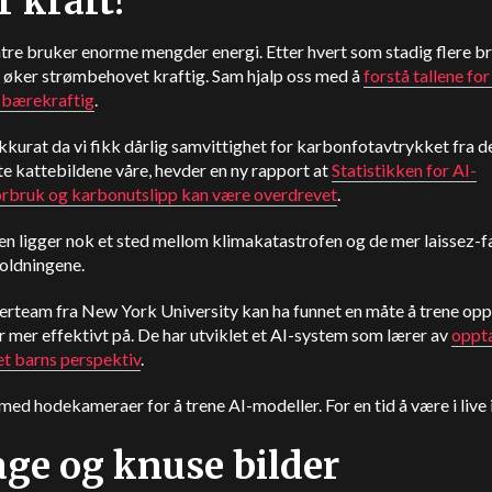
 kraft!
re bruker enorme mengder energi. Etter hvert som stadig flere br
, øker strømbehovet kraftig. Sam hjalp oss med å
forstå tallene for
r bærekraftig
.
kkurat da vi fikk dårlig samvittighet for karbonfotavtrykket fra d
e kattebildene våre, hevder en ny rapport at
Statistikken for AI-
orbruk og karbonutslipp kan være overdrevet
.
n ligger nok et sted mellom klimakatastrofen og de mer laissez-f
oldningene.
erteam fra New York University kan ha funnet en måte å trene opp
 mer effektivt på. De har utviklet et AI-system som lærer av
oppt
 et barns perspektiv
.
ed hodekameraer for å trene AI-modeller. For en tid å være i live i
age og knuse bilder