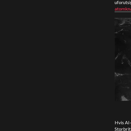
uforutsi
atomkn
Hvis AI-
Storbrit