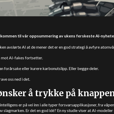
lkommen til vår oppsummering av ukens ferskeste AI-nyhete
en avslørte AI at de mener det er en god strategi å avfyre atomvå
mot AI-fakes fortsetter.
n forårsake eller kurere karbonutslipp. Eller begge deler.
rave oss ned i det.
ønsker å trykke på knappe
intelligens er på vei inn i alle typer forsvarsapplikasjoner, fra våpen 
av slagmarken. Er det en god idé? En ny studie viser at AI-modeller 