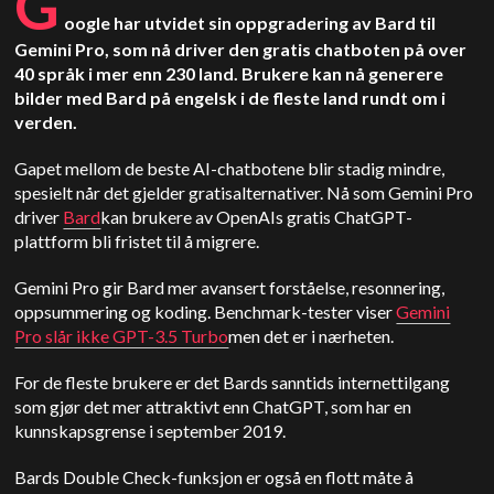
G
oogle har utvidet sin oppgradering av Bard til
Gemini Pro, som nå driver den gratis chatboten på over
40 språk i mer enn 230 land. Brukere kan nå generere
bilder med Bard på engelsk i de fleste land rundt om i
verden.
Gapet mellom de beste AI-chatbotene blir stadig mindre,
spesielt når det gjelder gratisalternativer. Nå som Gemini Pro
driver
Bard
kan brukere av OpenAIs gratis ChatGPT-
plattform bli fristet til å migrere.
Gemini Pro gir Bard mer avansert forståelse, resonnering,
oppsummering og koding. Benchmark-tester viser
Gemini
Pro slår ikke GPT-3.5 Turbo
men det er i nærheten.
For de fleste brukere er det Bards sanntids internettilgang
som gjør det mer attraktivt enn ChatGPT, som har en
kunnskapsgrense i september 2019.
Bards Double Check-funksjon er også en flott måte å