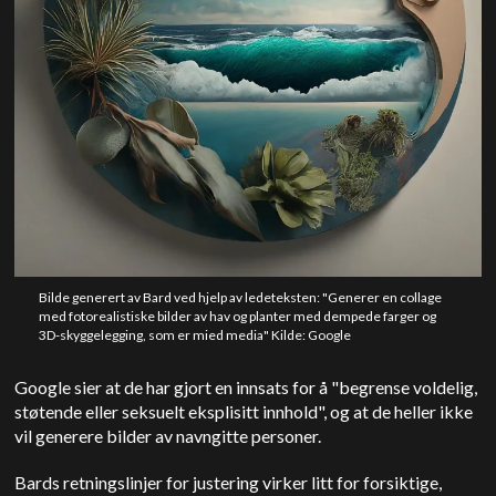
Bilde generert av Bard ved hjelp av ledeteksten: "Generer en collage
med fotorealistiske bilder av hav og planter med dempede farger og
3D-skyggelegging, som er mied media" Kilde: Google
Google sier at de har gjort en innsats for å "begrense voldelig,
støtende eller seksuelt eksplisitt innhold", og at de heller ikke
vil generere bilder av navngitte personer.
Bards retningslinjer for justering virker litt for forsiktige,