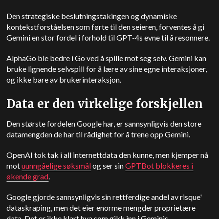
Den strategiske beslutningstakingen og dynamiske
kontekstforståelsen som førte til den seieren, forventes å gi
Gemini en stor fordel i forhold til GPT-4s evne til å resonnere.
AlphaGo ble bedre i Go ved å spille mot seg selv. Gemini kan
bruke lignende selvspill for å lære av sine egne interaksjoner,
og ikke bare av brukerinteraksjon.
Data er den virkelige forskjellen
Den største fordelen Google har, er sannsynligvis den store
datamengden de har til rådighet for å trene opp Gemini.
OpenAI tok tak i all internettdata den kunne, men kjemper nå
mot
uunngåelige søksmål
og ser sin
GPTBot blokkeres i
økende grad
.
Google gjorde sannsynligvis sin rettferdige andel av risque'
dataskraping, men det eier enorme mengder proprietære
data. Det er ikke klart hva som gikk inn i Geminis