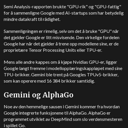
Semi Analysis-rapporten brukte "GPU-rik" og "GPU-fattig"
for å sammenligne Google med AI-startups som har betydelig
mindre datakraft til rådighet.
Sammenligningen er rimelig, selv om det å bruke "GPU" når
det gjelder Google er litt misvisende. Den virkelige fordelen
Google har når det gjelder å trene opp modellene sine, er de
proprietære Tensor Processing Units eller TPU-er.
Mens alle andre kappes om å kjøpe Nvidias GPU-er, ligger
Google langt fremme i modellopplæringskappløpet med sine
TPU-brikker. Gemini ble trent på Googles TPUv5-brikker,
som kan operere med 16 384 brikker samtidig.
Gemini og AlphaGo
Noe av den hemmelige sausen i Gemini kommer fra hvordan
Google integrerte funksjonene til AlphaGo. AlphaGo er
programmet utviklet av DeepMind som slo verdensmesteren
i spillet Go.