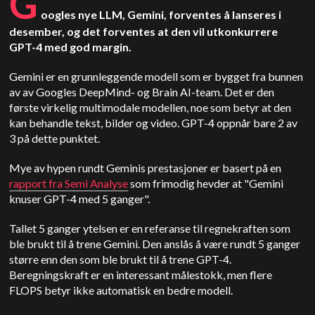
G
oogles nye LLM, Gemini, forventes å lanseres i
desember, og det forventes at den vil utkonkurrere
GPT-4 med god margin.
Gemini er en grunnleggende modell som er bygget fra bunnen
av av Googles DeepMind- og Brain AI-team. Det er den
første virkelig multimodale modellen, noe som betyr at den
kan behandle tekst, bilder og video. GPT-4 oppnår bare 2 av
3 på dette punktet.
Mye av hypen rundt Geminis prestasjoner er basert på en
rapport fra Semi Analyse
som frimodig hevder at "Gemini
knuser GPT-4 med 5 ganger".
Tallet 5 ganger ytelsen er en referanse til regnekraften som
ble brukt til å trene Gemini. Den anslås å være rundt 5 ganger
større enn den som ble brukt til å trene GPT-4.
Beregningskraft er en interessant målestokk, men flere
FLOPS betyr ikke automatisk en bedre modell.