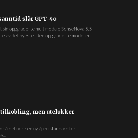
 sanntid slår GPT-4o
t sin oppgraderte multimodale SenseNova 5.5-
te av det nyeste. Den oppgraderte modellen...
-tilkobling, men utelukker
or å definere en ny åpen standard for
...