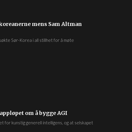
 koreanerne mens Sam Altman
te Sør-Korea i all stillhet for å møte
 kappløpet om å bygge AGI
 for kunstig generell intelligens, og at selskapet