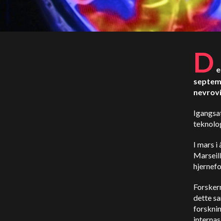
D
e
septemb
nevrovi
Igangsat
teknolo
I mars i
Marseill
hjernef
Forsker
dette sa
forsknin
internas