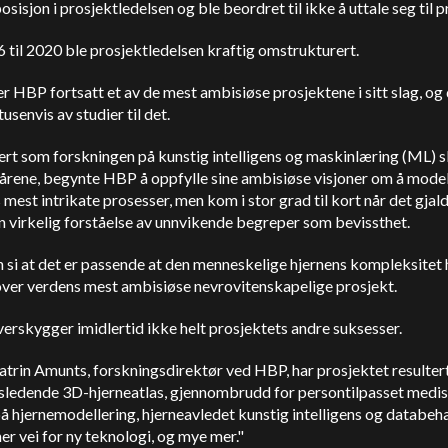
posisjon i prosjektledelsen og ble beordret til ikke å uttale seg til p
 til 2020 ble prosjektledelsen kraftig omstrukturert.
er HBP fortsatt et av de mest ambisiøse prosjektene i sitt slag, og 
tusenvis av studier til det.
ert som forskningen på kunstig intelligens og maskinlæring (ML) s
 årene, begynte HBP å oppfylle sine ambisiøse visjoner om å mode
 mest intrikate prosesser, men kom i stor grad til kort når det gjald
 virkelig forståelse av unnvikende begreper som bevissthet.
si at det er passende at den menneskelige hjernens kompleksitet 
over verdens mest ambisiøse nevrovitenskapelige prosjekt.
erskygger imidlertid ikke helt prosjektets andre suksesser.
atrin Amunts, forskningsdirektør ved HBP, har prosjektet resultert
sledende 3D-hjerneatlas, gjennombrudd for persontilpasset medis
å hjernemodellering, hjerneavledet kunstig intelligens og databeh
r vei for ny teknologi, og mye mer."