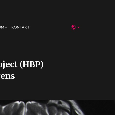
OM
KONTAKT
oject (HBP)
gens