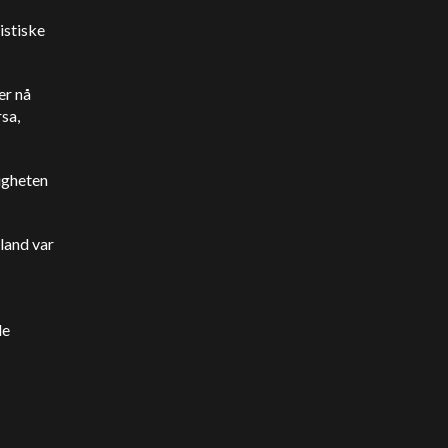
istiske
er nå
rsa,
igheten
land var
de