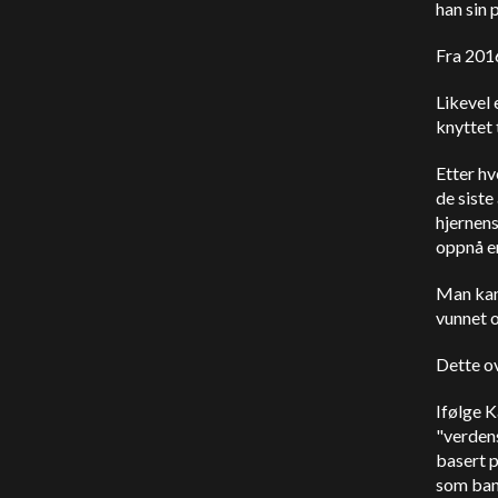
han sin 
Fra 2016
Likevel 
knyttet 
Etter hv
de siste
hjernens
oppnå en
Man kan 
vunnet 
Dette ov
Ifølge K
"verden
basert p
som bane