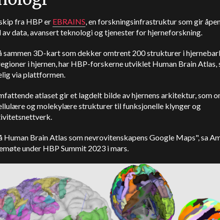
gskip fra HBP er
EBRAINS
, en forskningsinfrastruktur som gir åpen
ell av data, avansert teknologi og tjenester for hjerneforskning.
lå sammen 3D-kart som dekker omtrent 200 strukturer i hjernebar
egioner i hjernen, har HBP-forskerne utviklet Human Brain Atlas,
elig via plattformen.
fattende atlaset gir et lagdelt bilde av hjernens arkitektur, som 
cellulære og molekylære strukturer til funksjonelle klynger og
ivitetsnettverk.
å Human Brain Atlas som nevrovitenskapens Google Maps", sa A
semøte under HBP Summit 2023 i mars.