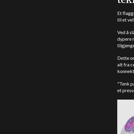
Et flag
til et v
Ved å s
dypere r
tilgjeng
Dette om
alt fra 
konnekt
"Tenk p
et pres