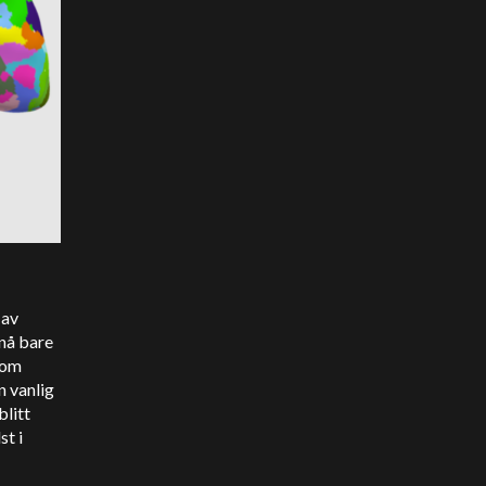
 av
 nå bare
som
n vanlig
blitt
st i