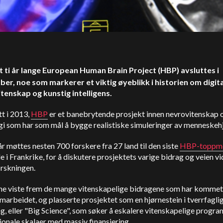
t ti år lange European Human Brain Project (HBP) avsluttes i
er, noe som markerer et viktig øyeblikk i historien om digita
tenskap og kunstig intelligens.
t i 2013,
HBP
er et banebrytende prosjekt innen nevrovitenskap 
gi som har som mål å bygge realistiske simuleringer av menneskeh
 år møttes nesten 700 forskere fra 27 land til den siste
HBP-toppm
e i Frankrike,
for å diskutere prosjektets varige bidrag og veien vi
orskningen.
ne viste frem de mange vitenskapelige bidragene som har kommet 
marbeidet, og plasserte prosjektet som en hjørnestein i tverrfagli
g, eller "Big Science", som søker å eskalere vitenskapelige progra
jonale skalaer med massiv finansiering.