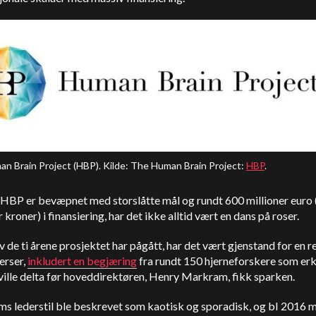
n Brain Project (HBP). Kilde: The Human Brain Project:
HBP
.
 HBP er bevæpnet med storslåtte mål og rundt 600 millioner euro
r kroner) i finansiering, har det ikke alltid vært en dans på roser.
av de ti årene prosjektet har pågått, har det vært gjenstand for en 
erser,
inkludert en begjæring
fra rundt 150 hjerneforskere som erk
ville delta før hoveddirektøren, Henry Markram, fikk sparken.
s lederstil ble beskrevet som kaotisk og sporadisk, og b
I 2016 m