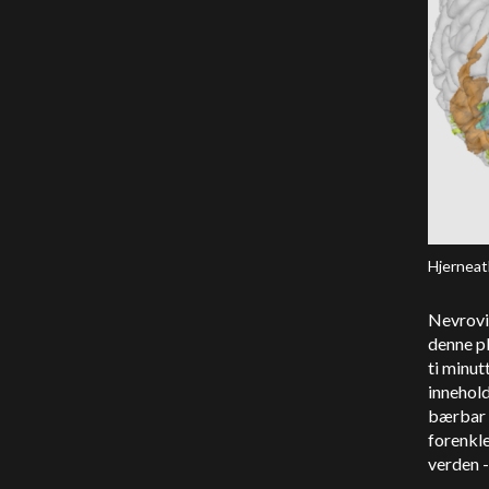
Hjerneat
Nevrovi
denne pl
ti minu
innehol
bærbar d
forenkle
verden -