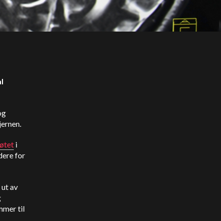
l
og
jernen.
øtet
i
dere for
ut av
g
mmer til