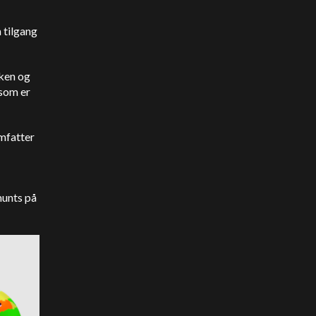
 tilgang
ken og
 som er
omfatter
munts på