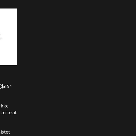
 ($651
rekke
lærte at
istet