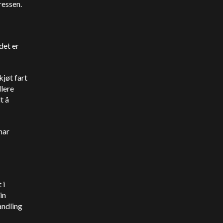
ressen.
det er
kjøt fart
llere
t å
har
 i
in
andling