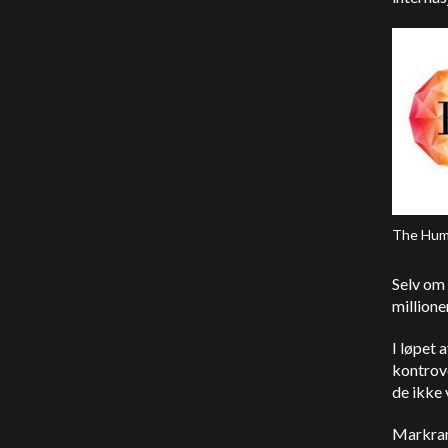
The Huma
Selv om
millione
I løpet 
kontrov
de ikke 
Markram