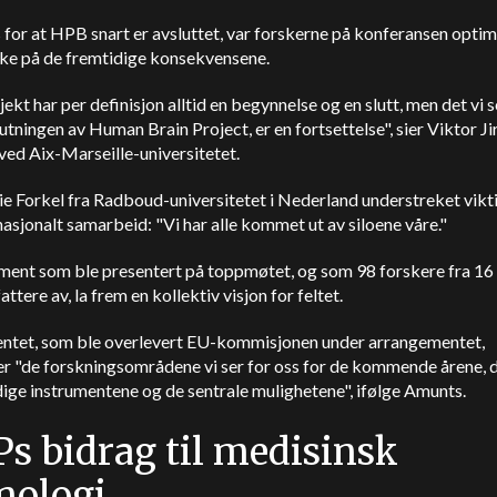
s for at HPB snart er avsluttet, var forskerne på konferansen optim
ke på de fremtidige konsekvensene.
jekt har per definisjon alltid en begynnelse og en slutt, men det vi s
utningen av Human Brain Project, er en fortsettelse", sier Viktor Ji
ved Aix-Marseille-universitetet.
e Forkel fra Radboud-universitetet i Nederland understreket vikt
nasjonalt samarbeid: "Vi har alle kommet ut av siloene våre."
ment som ble presentert på toppmøtet, og som 98 forskere fra 16 
ttere av, la frem en kollektiv visjon for feltet.
tet, som ble overlevert EU-kommisjonen under arrangementet,
er "de forskningsområdene vi ser for oss for de kommende årene, 
ge instrumentene og de sentrale mulighetene", ifølge Amunts.
s bidrag til medisinsk
nologi