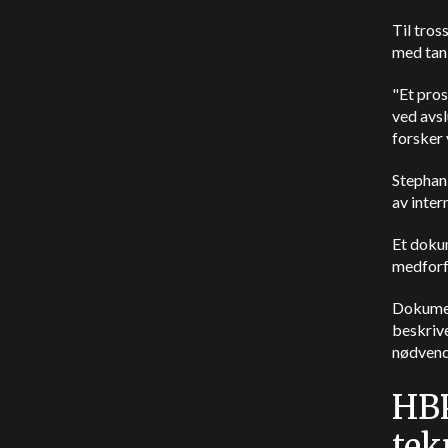
Til tros
med tan
"Et pros
ved avsl
forsker 
Stephani
av inter
Et doku
medforfa
Dokumen
beskriv
nødvendi
HBP
tek