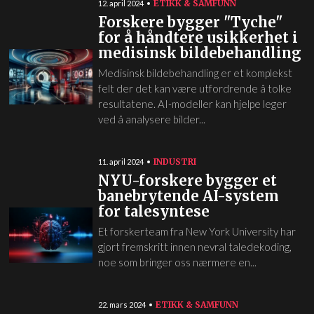
ETIKK & SAMFUNN
12. april 2024
Forskere bygger "Tyche"
for å håndtere usikkerhet i
medisinsk bildebehandling
Medisinsk bildebehandling er et komplekst
felt der det kan være utfordrende å tolke
resultatene. AI-modeller kan hjelpe leger
ved å analysere bilder...
INDUSTRI
11. april 2024
NYU-forskere bygger et
banebrytende AI-system
for talesyntese
Et forskerteam fra New York University har
gjort fremskritt innen nevral taledekoding,
noe som bringer oss nærmere en...
ETIKK & SAMFUNN
22. mars 2024