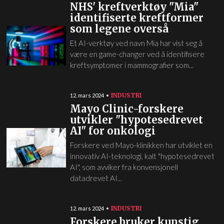
NHS' kreftverktøy "Mia"
identifiserte kreftformer
som legene overså
Et AI-verktøy ved navn Mia har vist seg å
være en game-changer ved å identifisere
kreftsymptomer i mammografier som...
INDUSTRI
12. mars 2024
Mayo Clinic-forskere
utvikler "hypotesedrevet
AI" for onkologi
Forskere ved Mayo-klinikken har utviklet en
innovativ AI-teknologi, kalt "hypotesedrevet
AI", som avviker fra konvensjonell
datadrevet AI...
INDUSTRI
12. mars 2024
Forskere bruker kunstig