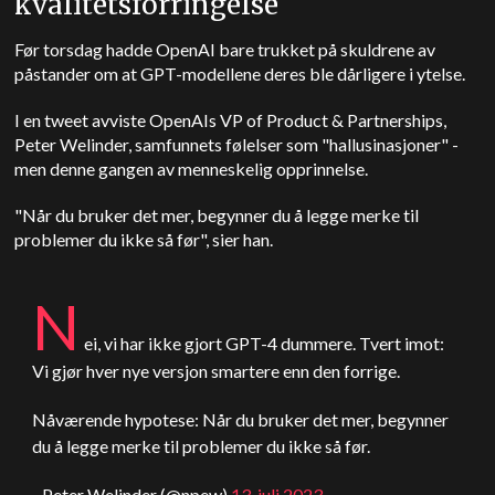
kvalitetsforringelse
Før torsdag hadde OpenAI bare trukket på skuldrene av
påstander om at GPT-modellene deres ble dårligere i ytelse.
I en tweet avviste OpenAIs VP of Product & Partnerships,
Peter Welinder, samfunnets følelser som "hallusinasjoner" -
men denne gangen av menneskelig opprinnelse.
"Når du bruker det mer, begynner du å legge merke til
problemer du ikke så før", sier han.
N
ei, vi har ikke gjort GPT-4 dummere. Tvert imot:
Vi gjør hver nye versjon smartere enn den forrige.
Nåværende hypotese: Når du bruker det mer, begynner
du å legge merke til problemer du ikke så før.
- Peter Welinder (@npew)
13. juli 2023