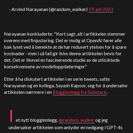
- Arvind Narayanan (@random_walker)
19. juli 2023
Narayanan konkluderte: "Kort sagt, alt i artikkelen stemmer
overens med finjustering. Det er mulig at OpenAI fører alle
bak lyset ved å benekte at de har redusert ytelsen for å spare
kostnader - men i så fall gir ikke denne artikkelen bevis for
det. Det er likevel en fascinerende studie av de utilsiktede
konsekvensene av modelloppdateringer."
Etter å ha diskutert artikkelen i en serie tweets, satte
Narayanan og en kollega, Sayash Kapoor, seg for å undersøke
artikkelen nærmere i en
Blogginnlegg fra Substack
.
I
et nytt blogginnlegg,
@random_walker
og jeg
undersøker artikkelen som antyder en nedgang i GPT-4s