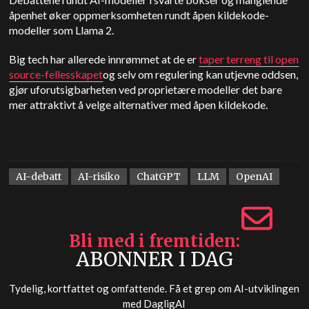
åpenhet øker oppmerksomheten rundt åpen kildekode-
modeller som Llama 2.
Big tech har allerede innrømmet at de er
taper terreng til open
source-fellesskapet
og selv om regulering kan utjevne oddsen,
gjør uforutsigbarheten ved proprietære modeller det bare
mer attraktivt å velge alternativer med åpen kildekode.
AI-debatt
AI-risiko
ChatGPT
LLM
OpenAI
Bli med i fremtiden
ABONNER I DAG
Tydelig, kortfattet og omfattende. Få et grep om AI-utviklingen
med
DagligAI