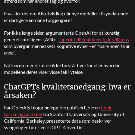
atferd som har endret seg og hvorfor.
Hva sier det om AIs utvikling når nye modeller tilsynelatende
er dårligere enn sine forgjengere?
For ikke lenge siden argumenterte OpenAI for at kunstig
generell intelligens (AGI) -
superintelligent kunstig intelligens
som overgår menneskets kognitive evner - er "bare noen få år
unna".
Nå innrømmer de at de ikke forstår hvorfor eller hvordan
modellene deres viser visse fall i ytelse.
ChatGPTs kvalitetsnedgang: hva er
årsaken?
Før OpenAIs blogginnlegg ble publisert, ble en
fersk
forskningsartikkel
fra Stanford University og University of
California, Berkeley, presenterte data som beskriver
svingninger i ytelsen til GPT-4 over tid.