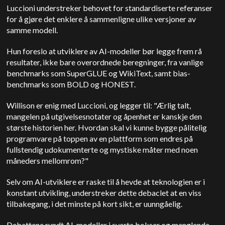
Luccioni understreker behovet for standardiserte referanser
for å gjøre det enklere å sammenligne ulike versjoner av
samme modell.
Hun foreslo at utviklere av AI-modeller bør legge frem rå
resultater, ikke bare overordnede beregninger, fra vanlige
benchmarks som SuperGLUE og WikiText, samt bias-
benchmarks som BOLD og HONEST.
Willison er enig med Luccioni, og legger til: "Ærlig talt,
mangelen på utgivelsesnotater og åpenhet er kanskje den
største historien her. Hvordan skal vi kunne bygge pålitelig
programvare på toppen av en plattform som endres på
fullstendig udokumenterte og mystiske måter med noen
måneders mellomrom?"
Selv om AI-utviklere er raske til å hevde at teknologien er i
konstant utvikling, understreker dette debaclet at en viss
tilbakegang, i det minste på kort sikt, er uunngåelig.
Debattene rundt AI-modeller i svarte bokser og manglende