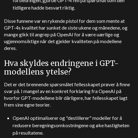
forbedringen, gjorde GPT-4 feil på spørsmål som den
tidligere hadde besvart riktig.
Disse funnene var en rykende pistol for dem som mente at
GPT-4s kvalitet har sunket de siste ukene og månedene, og
mange gikk til angrep på OpenAI for å være uærlige og
ugjennomsiktige når det gjelder kvaliteten på modellene
deres.
Hva skyldes endringene i GPT-
modellens ytelse?
Det er det brennende spørsmålet fellesskapet prøver å finne
svar på. I mangel av en konkret forklaring fra OpenAI på
hvorfor GPT-modellene blir dårligere, har fellesskapet lagt
frem sine egne teorier.
OpenAI optimaliserer og "destillerer" modeller for å
redusere beregningsomkostningene og øke hastigheten
på resultatene.