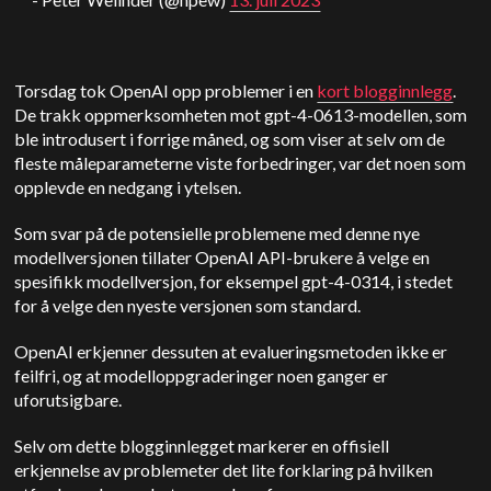
Torsdag tok OpenAI opp problemer i en
kort blogginnlegg
.
De trakk oppmerksomheten mot
gpt-4-0613-modellen, som
ble introdusert i forrige måned, og som viser at selv om de
fleste måleparameterne viste forbedringer, var det noen som
opplevde en nedgang i ytelsen.
Som svar på de potensielle problemene med denne nye
modellversjonen tillater OpenAI API-brukere å velge en
spesifikk modellversjon, for eksempel gpt-4-0314, i stedet
for å velge den nyeste versjonen som standard.
OpenAI erkjenner dessuten at evalueringsmetoden ikke er
feilfri, og at modelloppgraderinger noen ganger er
uforutsigbare.
Selv om dette blogginnlegget markerer en offisiell
erkjennelse av problemet
er det lite forklaring på hvilken