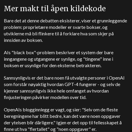
Mer makt til åpen kildekode
Bare det at denne debatten eksisterer, viser et grunnleggende
problem: proprietære modeller er svarte bokser, og
utviklerne må bli flinkere til å forklare hva som skjer på
innsiden av boksen.
AIs "black box"-problem beskriver et system der bare
inngangene og utgangene er synlige, og "tingene" inne i
boksen er usynlige for den eksterne betrakteren.
Sannsynligvis er det bare noen få utvalgte personer i OpenAI
som forstår nøyaktig hvordan GPT-4 fungerer - og selv de
kjenner sannsynligvis ikke hele omfanget av hvordan
finjusteringen påvirker modellen over tid.
OpenAIs blogginnlegg er vagt, og sier: "Selv om de fleste
beregningene har blitt bedre, kan det være noen oppgaver
der ytelsen blir dårligere." Igjen er det opp til fellesskapet å
finne ut hva "flertallet" og "noen oppgaver" er.