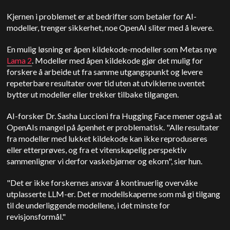
Kjernen i problemet er at bedrifter som betaler for AI-
modeller, trenger sikkerhet, noe OpenAI sliter med å levere.
En mulig løsning er åpen kildekode-modeller som Metas nye
Lama 2
. Modeller med åpen kildekode gjør det mulig for
forskere å arbeide ut fra samme utgangspunkt og levere
repeterbare resultater over tid uten at utviklerne uventet
bytter ut modeller eller trekker tilbake tilgangen.
AI-forsker Dr. Sasha Luccioni fra Hugging Face mener også at
OpenAIs mangel på åpenhet er problematisk. "Alle resultater
fra modeller med lukket kildekode kan ikke reproduseres
eller etterprøves, og fra et vitenskapelig perspektiv
sammenligner vi derfor vaskebjørner og ekorn", sier hun.
"Det er ikke forskernes ansvar å kontinuerlig overvåke
utplasserte LLM-er. Det er modellskaperne som må gi tilgang
til de underliggende modellene, i det minste for
revisjonsformål."