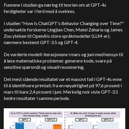
Funnene i studien ga næring til teorien om at GPT-4s
ferdigheter var i ferd med å svekkes.
I studien "How Is ChatGPT's Behavior Changing over Time?"
undersøkte forskerne Lingjiao Chen, Matei Zaharia og James
Zou ytelsen til OpenAIs store språkmodeller (LLM-er),
nærmere bestemt GPT-3.5 og GPT-4.
De vurderte modell-iterasjonene i mars og juni med hensyn til
å løse matematiske problemer, generere kode, svare på
sensitive spørsmål og visuell resonnering.
Det mest slående resultatet var et massivt fall i GPT-4s evne
til å identifisere primtall, fra en nøyaktighet på 97,6 prosent i
mars til bare 2,4 prosent i juni. Merkelig nok viste GPT-3.5
bedre resultater i samme periode.