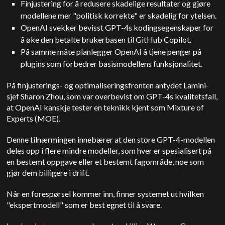
Finjustering for å redusere skadelige resultater og gjøre
modellene mer "politisk korrekte" er skadelig for ytelsen.
OpenAI svekker bevisst GPT-4s kodingsegenskaper for
å øke den betalte brukerbasen til GitHub Copilot.
På samme måte planlegger OpenAI å tjene penger på
plugins som forbedrer basismodellens funksjonalitet.
På finjusterings- og optimaliseringsfronten antydet Lamini-
sjef Sharon Zhou, som var overbevist om GPT-4s kvalitetsfall,
at OpenAI kanskje tester en teknikk kjent som Mixture of
Experts (MOE).
Denne tilnærmingen innebærer at den store GPT-4-modellen
deles opp i flere mindre modeller, som hver er spesialisert på
en bestemt oppgave eller et bestemt fagområde, noe som
gjør dem billigere i drift.
Når en forespørsel kommer inn, finner systemet ut hvilken
"ekspertmodell" som er best egnet til å svare.