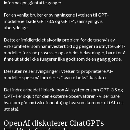
informasjon gjentatte ganger.
For en vanlig bruker er svingningene i ytelsen til GPT-
modellene, både GPT-3.5 og GPT-4, sannsynligvis
ubetydelige.
Dette er imidlertid et alvorlig problem for de tusenvis av
virksomheter som har investert tid og penger i å utnytte GPT-
modeller for sine prosesser og arbeidsbelastninger, bare for å
finne ut at de ikke fungerer like godt som de en gang gjorde.
Dessuten reiser svingninger i ytelsen til proprietære AI-
modeller spørsmål om deres "svarte boks"-karakter.
Det indre arbeidet i black-box AI-systemer som GPT-3.5 og
GPT-4 er skjult for den eksterne observatøren - vi ser bare
hva som går inn (våre inndata) og hva som kommer ut (AI-ens
utdata).
OpenAI diskuterer ChatGPTs