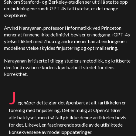
Selv om Stanford- og Berkeley-studien ser ut til å støtte opp
om holdningene rundt GPT-4s fall i ytelse, er det mange
skeptikere.
Arvind Narayanan, professor i informatikk ved Princeton,
mener at funnene ikke definitivt beviser en nedgang i GPT-4s
ytelse. I likhet med Zhou og andre mener han at endringene i
modellens ytelse skyldes finjustering og optimalisering.
Narayanan kritiserte i tillegg studiens metodikk, og kritiserte
den for å evaluere kodens kjørbarhet i stedet for dens
korrekthet.
J
eg håper dette gjør det åpenbart at alt i artikkelen er
forenlig med finjustering. Det er mulig at OpenAI fører
alle bak lyset, men i så fall gir ikke denne artikkelen bevis
for det. Likevel, en fascinerende studie av de utilsiktede
konsekvensene av modelloppdateringer.