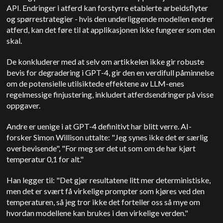
API. Endringer i atferd kan forstyrre etablerte arbeidsflyter
og spørrestrategier - hvis den underliggende modellen endrer
atferd, kan det føre til at applikasjonen ikke fungerer som den
skal.
De konkluderer med at selv om artikkelen ikke gir robuste
bevis for degradering i GPT-4, gir den en verdifull påminnelse
om de potensielle utilsiktede effektene av LLM-enes
regelmessige finjustering, inkludert atferdsendringer på visse
oppgaver.
Andre er uenige i at GPT-4 definitivt har blitt verre. AI-
forsker Simon Willison uttalte: "Jeg synes ikke det er særlig
overbevisende", "For meg ser det ut som om de har kjørt
temperatur 0,1 for alt."
Han legger til: "Det gjør resultatene litt mer deterministiske,
men det er svært få virkelige prompter som kjøres ved den
temperaturen, så jeg tror ikke det forteller oss så mye om
hvordan modellene kan brukes i den virkelige verden."