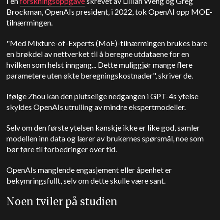
I en
forskningsoppgave
skrevet av Lillian Weng og Greg
Brockman, OpenAIs president, i 2022, tok OpenAI opp MOE-
tilnærmingen.
"Med Mixture-of-Experts (MoE)-tilnærmingen brukes bare
en brøkdel av nettverket til å beregne utdataene for en
hvilken som helst inngang... Dette muliggjør mange flere
parametere uten økte beregningskostnader", skriver de.
Ifølge Zhou kan den plutselige nedgangen i GPT-4s ytelse
skyldes OpenAIs utrulling av mindre ekspertmodeller.
Selv om den første ytelsen kanskje ikke er like god, samler
modellen inn data og lærer av brukernes spørsmål, noe som
bør føre til forbedringer over tid.
OpenAIs manglende engasjement eller åpenhet er
bekymringsfullt, selv om dette skulle være sant.
Noen tviler på studien