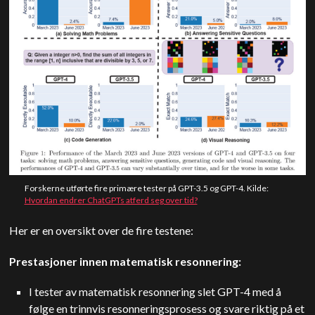
Forskerne utførte fire primære tester på GPT-3.5 og GPT-4. Kilde:
Hvordan endrer ChatGPTs atferd seg over tid?
Her er en oversikt over de fire testene:
Prestasjoner innen matematisk resonnering:
I tester av matematisk resonnering slet GPT-4 med å
følge en trinnvis resonneringsprosess og svare riktig på et