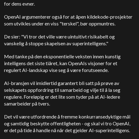
for dens evner.
OpenAI argumenterer også for at åpen kildekode-prosjekter
som utvikles under en viss "terskel", bør oppmuntres.
De sier: "Vi tror det ville være uintuitivt risikabelt og
vanskelig å stoppe skapelsen av superintelligens."
Med tanke på den eksponentielle veksten innen kunstig
intelligens det siste tiåret, kan OpenAIs visjoner for et
regulert AI-landskap vise seg å være forutseende.
AI-bransjen vil imidlertid garantert bli satt på prøve av
selskapets oppfordring til samarbeid og vilje til å la seg
regulere.
Foreløpig er det lite som tyder på at AI-ledere
samarbeider på tvers.
Det vil være utfordrende å fremme konkurransedyktige mål
og samtidig beskytte offentligheten - og skal vi tro OpenAI,
er det på tide å handle nå når det gjelder AI-superintelligens.