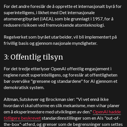
For det andre foreslår de å opprette et internasjonalt byrå for
superintelligens, i likhet med Det internasjonale
atomenergibyrået (IAEA), som ble grunnlagt i 1957, for å
redusere risikoen ved fremvoksende atomteknologi.
Regelverket som byrået utarbeider, vil bli implementert på
frivillig basis og gjennom nasjonale myndigheter.
3: Offentlig tilsyn
For det tredje etterlyser OpenAI offentlig engasjement i
reglene rundt superintelligens, og foreslår at offentligheten
bør overvåke "grensene og standardene" for AI gjennom et
demokratisk system.
Altman, Sutskever og Brockman sier: "Vi vet ennå ikke
hvordan vi skal utforme en slik mekanisme, men vi har planer
om å eksperimentere med utviklingen av den."
OpenAI hadde
tidligere beskrevet
standardinnstillinger som en AIs "out-of-
the-box"-atferd, og grenser som de begrensninger som settes