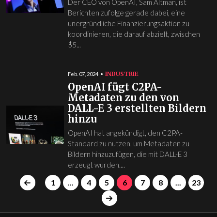
Der CEO von OpenAI, Sam Altman, ist
Berichten zufolge gerade dabei, eine
unergründliche Finanzierungsaktion zu
koordinieren, die darauf abzielt, zwischen
$5...
INDUSTRIE
Feb. 07, 2024
OpenAI fügt C2PA-
Metadaten zu den von
DALL-E 3 erstellten Bildern
hinzu
OpenAI hat angekündigt, den C2PA-
Standard zu nutzen, um Metadaten zu
Bildern hinzuzufügen, die mit DALL-E 3
erzeugt wurden....
1
...
4
5
6
7
8
...
23