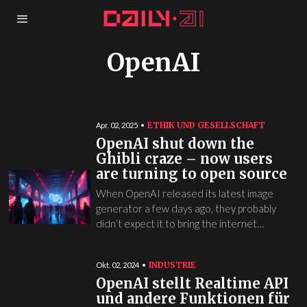
OpenAI
ETHIK UND GESELLSCHAFT
Apr. 02, 2025
OpenAI shut down the
Ghibli craze – now users
are turning to open source
When OpenAI released its latest image
generator a few days ago, they probably
didn’t expect it to bring the internet…
INDUSTRIE
Okt. 02, 2024
OpenAI stellt Realtime API
und andere Funktionen für