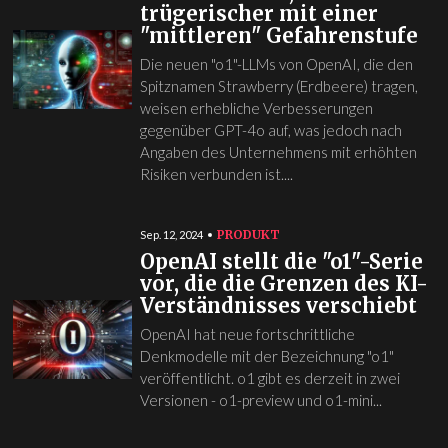
trügerischer mit einer
"mittleren" Gefahrenstufe
Die neuen "o1"-LLMs von OpenAI, die den
Spitznamen Strawberry (Erdbeere) tragen,
weisen erhebliche Verbesserungen
gegenüber GPT-4o auf, was jedoch nach
Angaben des Unternehmens mit erhöhten
Risiken verbunden ist....
PRODUKT
Sep. 12, 2024
OpenAI stellt die "o1"-Serie
vor, die die Grenzen des KI-
Verständnisses verschiebt
OpenAI hat neue fortschrittliche
Denkmodelle mit der Bezeichnung "o1"
veröffentlicht. o1 gibt es derzeit in zwei
Versionen - o1-preview und o1-mini...