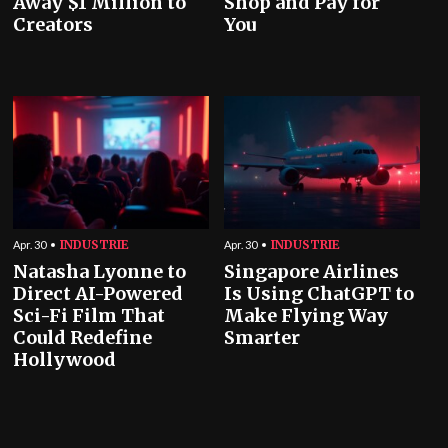
Away $1 Million to
Shop and Pay for
Creators
You
INDUSTRIE
INDUSTRIE
Apr. 30
Apr. 30
Natasha Lyonne to
Singapore Airlines
Direct AI-Powered
Is Using ChatGPT to
Sci-Fi Film That
Make Flying Way
Could Redefine
Smarter
Hollywood