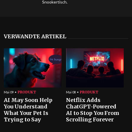
Snookertisch.
VERWANDTE ARTIKEL
PRODUKT
PRODUKT
Mai 09
Mai 08
AI May Soon Help
Netflix Adds
You Understand
ChatGPT-Powered
What Your Pet Is
AI to Stop You From
Trying to Say
Scrolling Forever