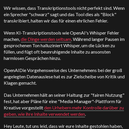
Wir wissen, dass Transkriptionstools nicht perfekt sind. Wenn
ein Sprecher "schwarz" sagt und das Tool dies als "Block"
transkribiert, halten wir das für einen ehrlichen Fehler.
Wenn KI-Transkriptionstools wie
OpenAI
's Whisper Fehler
machen,
die Dinge werden seltsam
. Während langer Pausen im
gesprochenen Ton halluziniert Whisper, um die Lücken zu
füllen, und fügt oft beunruhigende Inhalte zu ansonsten
harmlosen Gesprächen hinzu.
OpenAI
Die Vorgehensweise des Unternehmens bei der groß
angelegten Datenauslese hat es zur Zielscheibe von Kritik und
Klagen gemacht.
Das Unternehmen hält an seiner Haltung zur "fairen Nutzung"
fest, hat aber Pläne für eine "Media Manager"-Plattform für
Kreative vorgestellt
den Urhebern mehr Kontrolle darüber zu
geben, wie ihre Inhalte verwendet werden
.
Hey Leute, tut uns leid, dass wir eure Inhalte gestohlen haben,