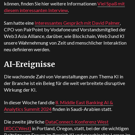
können, finden Sie hier weitere Informationen
Viel Spaß mit
diesem interessanten Interview
.
Sam hatte eine
Interessantes Gespräch mit David Palmer
,
CPO von PairPoint by Vodafone und Vorstandsmitglied der
Web3 Asia Alliance, darüber, wie Blockchain, Web3 und KI
unsere Wahrnehmung von Zeit und menschlicher Interaktion
neu definieren werden.
AI-Ereignisse
Die wachsende Zahl von Veranstaltungen zum Thema KI in
der Branche ist ein Beleg für die weit verbreitete disruptive
Wirkung der KI.
In dieser Woche fand die
8. Middle East Banking AI &
Analytics Summit 2024
finden in Saudi-Arabien statt.
Die zweite jährliche
DataConnect-Konferenz West
(#DCCWest)
in Portland, Oregon, statt, bei der die wichtigen
Beiträge von Frauen im Bereich KI und maschinelles Lernen im