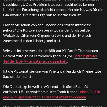
beschleunigt. Das Problem ist, dass maschinelles Lernen
betriebene Forschung oft nicht reproduzierbar ist, was für die
Glaubwürdigkeit der Ergebnisse unerlässlich ist.
Haben Sie schon von der Theorie des "toten Internets"
gehört? Die Kurzversion besagt, dass der Großteil der
Webaktivitäten von KI generiert wird und der Mensch
zunehmend in den Hintergrund tritt.
Wie viel Internetverkehr entfällt auf KI-Bots? Einem neuen
Bericht zufolge ist es ziemlich genau 50/50
und ein großer
Teil der Bot-Aktivitäten ist skizzenhaft
.
Ist die Automatisierung von Kriegswaffen durch KI eine gute
Sache oder nicht?
Die Debatte geht weiter, während sich diese Realität
entfaltet.
US
Luftwaffenminister Frank Kendall
einen Flug in
einem KI-gesteuerten F16-Kampfjet unternommen
.
Das klingt beeindruckend, aber sollten wir die Schlüssel einer