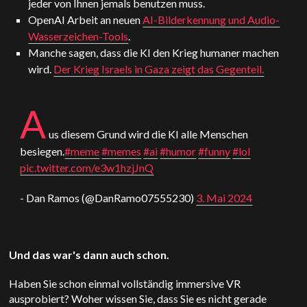
jeder von Ihnen jemals benutzen muss.
OpenAI
Arbeit an neuen
AI-Bilderkennung und Audio-
Wasserzeichen-Tools
.
Manche sagen, dass die KI den Krieg humaner machen
wird.
Der Krieg Israels in Gaza zeigt das Gegenteil.
A
us diesem Grund wird die KI alle Menschen
besiegen.
#meme
#memes
#ai
#humor
#funny
#lol
pic.twitter.com/e3w1hzjJnQ
- Dan Ramos (@DanRamo07555230)
3. Mai 2024
Und das war's dann auch schon.
Haben Sie schon einmal vollständig immersive VR
ausprobiert? Woher wissen Sie, dass Sie es nicht gerade