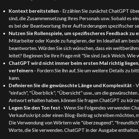
Kontext bereitstellen
- Erzählen Sie zunächst
ChatGPT
über
sind, die Zusammensetzung Ihres Personals usw. Sobald es eine
es bei der Beantwortung Ihrer Aufforderungen spezifischer se
Nutzen Sie Rollenspiele, um spezifischeres Feedback zu e
Mitarbeiter oder Kunde zu fungieren, der im Idealfall am beste
beantworten. Würden Sie sich wünschen, dass ein weltberüh
leitet? Beginnen Sie Ihre Frage mit "Sie sind Jack Welch. Wie wü
ChatGPT
wird nicht immer beim ersten Mal richtig liegen,
verfeinern
- Fordern Sie ihn auf, Sie um weitere Details zu bi
kann.
Definieren Sie die gewünschte Länge und Komplexität
- V
"einfach", "Überblick", "Übersicht" usw., um die gewünschten 
Antwort erhalten haben, können Sie fragen
ChatGPT
zu kürzen
Legen Sie den Ton fest
- Wenn Sie Folgendes verwenden
Ch
Verkaufsskript oder einen Blog-Beitrag schreiben möchten, m
Die Verwendung von Wörtern wie "überzeugend", "freundlich",
Worte, die Sie verwenden.
ChatGPT
in der Ausgabe enthalten