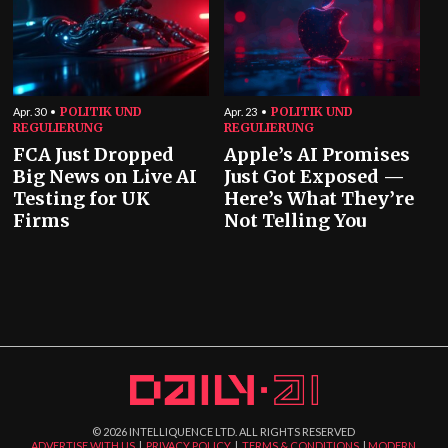
POLITIK UND
POLITIK UND
Apr. 30
Apr. 23
REGULIERUNG
REGULIERUNG
FCA Just Dropped
Apple’s AI Promises
Big News on Live AI
Just Got Exposed —
Testing for UK
Here’s What They’re
Firms
Not Telling You
©
2026
INTELLIQUENCE LTD. ALL RIGHTS RESERVED
ADVERTISE WITH US
|
PRIVACY POLICY
|
TERMS & CONDITIONS
|
MODERN