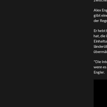
Alex Eng
gibt ei
der Regu
Er hebt
hat, die
Einhaltu
länderü
übermäß
"Die In
wenn es 
Engler.