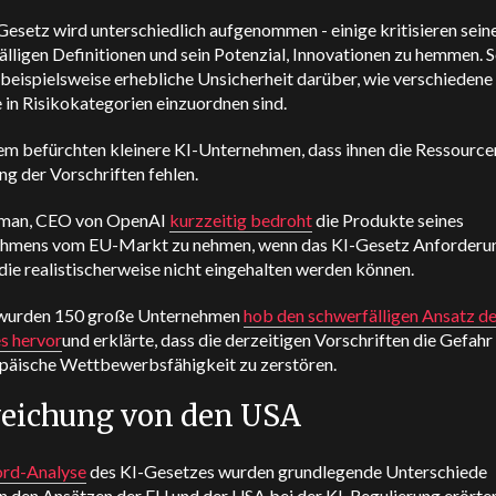
esetz wird unterschiedlich aufgenommen - einige kritisieren sein
lligen Definitionen und sein Potenzial, Innovationen zu hemmen. 
beispielsweise erhebliche Unsicherheit darüber, wie verschiedene
in Risikokategorien einzuordnen sind.
m befürchten kleinere KI-Unternehmen, dass ihnen die Ressourcen
ng der Vorschriften fehlen.
tman, CEO von OpenAI
kurzzeitig bedroht
die Produkte seines
hmens vom EU-Markt zu nehmen, wenn das KI-Gesetz Anforderu
 die realistischerweise nicht eingehalten werden können.
 wurden 150 große Unternehmen
hob den schwerfälligen Ansatz d
s hervor
und erklärte, dass die derzeitigen Vorschriften die Gefahr
opäische Wettbewerbsfähigkeit zu zerstören.
eichung von den USA
ord-Analyse
des KI-Gesetzes wurden grundlegende Unterschiede
n den Ansätzen der EU und der USA bei der KI-Regulierung erörter