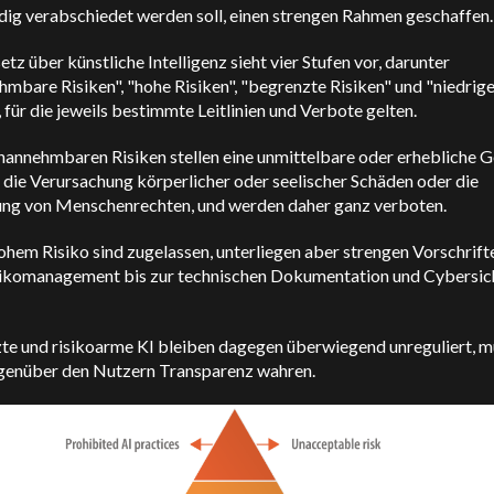
dig verabschiedet werden soll, einen strengen Rahmen geschaffen.
tz über künstliche Intelligenz sieht vier Stufen vor, darunter
mbare Risiken", "hohe Risiken", "begrenzte Risiken" und "niedrig
, für die jeweils bestimmte Leitlinien und Verbote gelten.
nannehmbaren Risiken stellen eine unmittelbare oder erhebliche G
B. die Verursachung körperlicher oder seelischer Schäden oder die
ung von Menschenrechten, und werden daher ganz verboten.
ohem Risiko sind zugelassen, unterliegen aber strengen Vorschrifte
ikomanagement bis zur technischen Dokumentation und Cybersic
te und risikoarme KI bleiben dagegen überwiegend unreguliert, 
genüber den Nutzern Transparenz wahren.