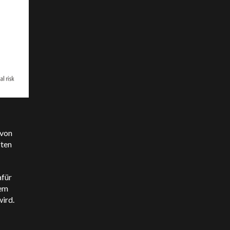
 von
ften
afür
nem
ird.