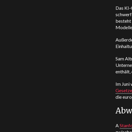
Das KI-G
schwerfä
besteht 
Modelle 
Außerde
Einhaltu
Sam Al
Unterne
enthält,
Im Juni
Gesetze
die eur
Abw
A
Stanf
zwische