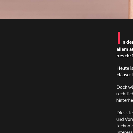
I
n de
allem a
beschr
Heute is
Häuser 
Doch wä
rechtli
hinterhe
Dies ste
und Vors
technol
Interess