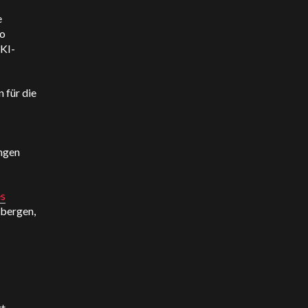
e
So
 KI-
 für die
ngen
es
 bergen,
t.