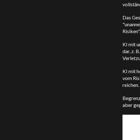
vollstän
Das Gese
"unanneh
Risiken"
KI mit u
dar, z. 
Verletz
KI mit h
vom Ris
reichen.
Begrenz
aber ge