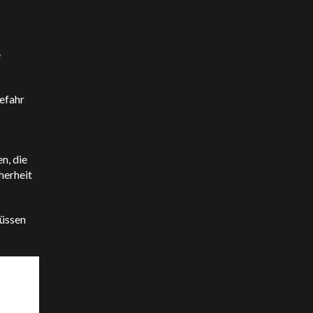
e
efahr
n, die
herheit
müssen