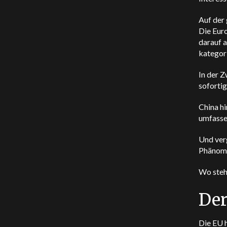
Auf der 
Die Eur
darauf a
kategori
In der 
soforti
China hi
umfassen
Und verg
Phänome
Wo steht
Der
Die EU 