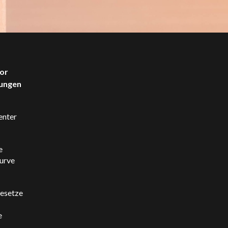
vor
lungen
genter
e
kurve
Gesetze
e