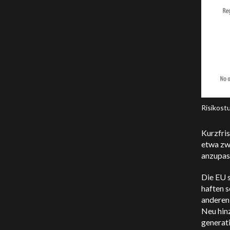
Risikost
Kurzfris
etwa zwe
anzupas
Die EU s
haften s
anderen
Neu hin
generat