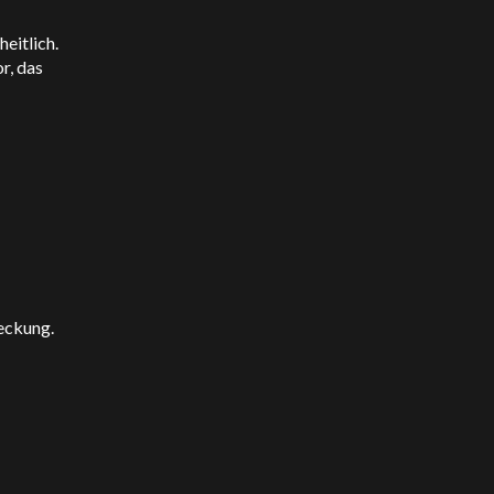
eitlich.
r, das
ckung.