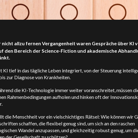
r nicht allzu fernen Vergangenheit waren Gespräche über KI 
uf den Bereich der Science-Fiction und akademische Abhand
änkt.
t KI tief in das tägliche Leben integriert, von der Steuerung intelli
bis zur Diagnose von Krankheiten.
hrend die KI-Technologie immer weiter voranschreitet, müssen di
chen Rahmenbedingungen aufholen und hinken oft der Innovations
r.
llt die Menschheit vor ein vielschichtiges Rätsel: Wie können wir 
chriften schaffen, die flexibel genug sind, um sich an den raschen
ogischen Wandel anzupassen, und gleichzeitig robust genug, um di
en der Gesellschaft zu schützen?