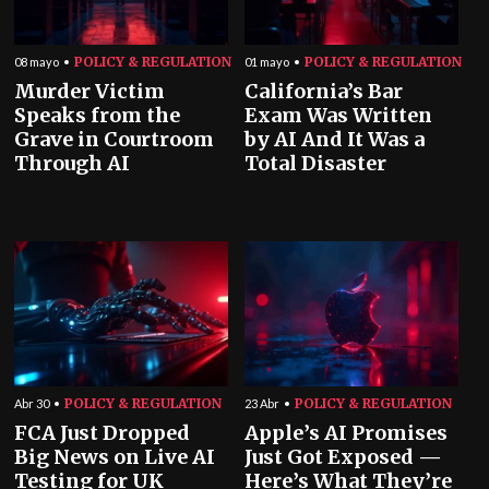
POLICY & REGULATION
POLICY & REGULATION
08 mayo
01 mayo
Murder Victim
California’s Bar
Speaks from the
Exam Was Written
Grave in Courtroom
by AI And It Was a
Through AI
Total Disaster
POLICY & REGULATION
POLICY & REGULATION
Abr 30
23 Abr
FCA Just Dropped
Apple’s AI Promises
Big News on Live AI
Just Got Exposed —
Testing for UK
Here’s What They’re