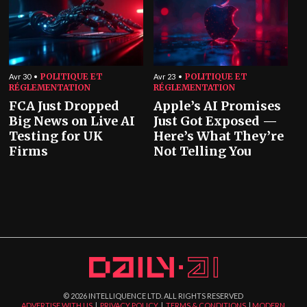
POLITIQUE ET
POLITIQUE ET
Avr 30
Avr 23
RÉGLEMENTATION
RÉGLEMENTATION
FCA Just Dropped
Apple’s AI Promises
Big News on Live AI
Just Got Exposed —
Testing for UK
Here’s What They’re
Firms
Not Telling You
©
2026
INTELLIQUENCE LTD. ALL RIGHTS RESERVED
ADVERTISE WITH US
|
PRIVACY POLICY
|
TERMS & CONDITIONS
|
MODERN