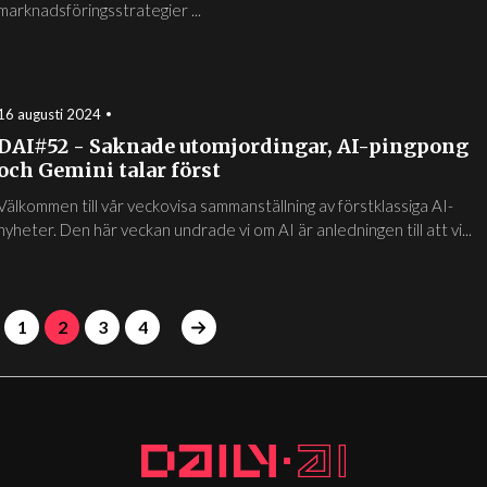
marknadsföringsstrategier ...
16 augusti 2024
DAI#52 - Saknade utomjordingar, AI-pingpong
och Gemini talar först
Välkommen till vår veckovisa sammanställning av förstklassiga AI-
nyheter. Den här veckan undrade vi om AI är anledningen till att vi...
1
2
3
4