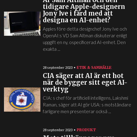
tidigare Apple-designern
Jony Ive i färd med att
designa en AI-enhet?
Apples före detta designchef Jony Ive och
OpenAI:s VD Sam Altman diskuterar enligt
uppgift en ny, ospecificerad AI-enhet. Den
exakta ...
ETIK & SAMHÄLLE
28 september 2023
CIA säger att AI är ett hot
när de bygger sitt eget AI-
verktyg
CIA: s chef för artificiell intelligens, Lakshmi
Raman, säger att AI gör USA: s motståndare
farligare men presenterar också ...
PRODUKT
28 september 2023