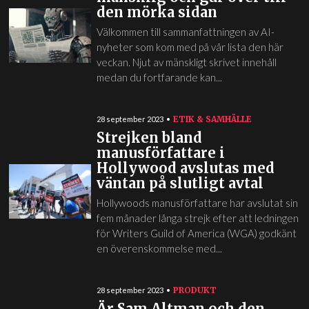
den mörka sidan
Välkommen till sammanfattningen av AI-
nyheter som kom med på vår lista den här
veckan. Njut av mänskligt skrivet innehåll
medan du fortfarande kan...
ETIK & SAMHÄLLE
28 september 2023
Strejken bland
manusförfattare i
Hollywood avslutas med
väntan på slutligt avtal
Hollywoods manusförfattare har avslutat sin
fem månader långa strejk efter att ledningen
för Writers Guild of America (WGA) godkänt
en överenskommelse med...
PRODUKT
28 september 2023
Är Sam Altman och den