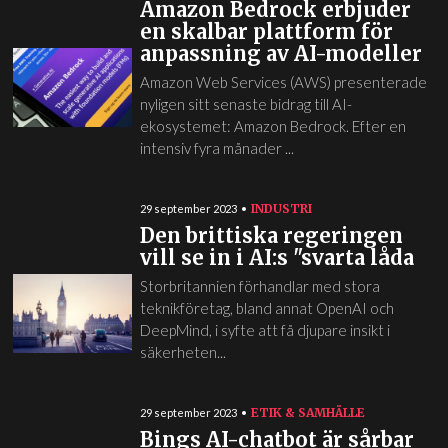
Amazon Bedrock erbjuder
en skalbar plattform för
anpassning av AI-modeller
Amazon Web Services (AWS) presenterade
nyligen sitt senaste bidrag till AI-
ekosystemet: Amazon Bedrock. Efter en
intensiv fyra månader ...
INDUSTRI
29 september 2023
Den brittiska regeringen
vill se in i AI:s "svarta låda
Storbritannien förhandlar med stora
teknikföretag, bland annat OpenAI och
DeepMind, i syfte att få djupare insikt i
säkerheten...
ETIK & SAMHÄLLE
29 september 2023
Bings AI-chatbot är sårbar