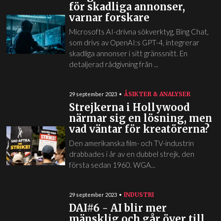
för skadliga annonser,
varnar forskare
Microsofts AI-drivna sökverktyg, Bing Chat,
som drivs av OpenAI:s GPT-4, integrerar
skadliga annonser i sitt gränssnitt. En
detaljerad rådgivning från ...
ÅSIKTER & ANALYSER
29 september 2023
Strejkerna i Hollywood
närmar sig en lösning, men
vad väntar för kreatörerna?
Den amerikanska film- och TV-industrin
drabbades i år av en dubbel strejk, den
första sedan 1960. WGA...
INDUSTRI
29 september 2023
DAI#6 - AI blir mer
mänsklig och går över till