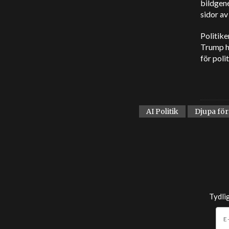
bildgen
sidor av
Politike
Trump ha
för poli
AI Politik
Djupa fö
Tydli