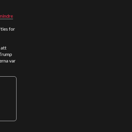
mindre
ties for
 att
 Trump
erna var