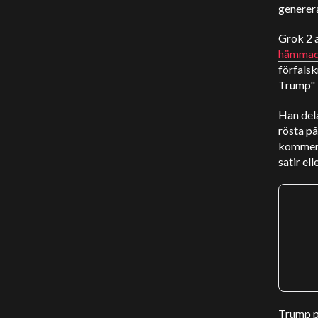
generera
Grok 2 
hämma
förfalsk
Trump" T
Han del
rösta p
komment
satir ell
Trump p