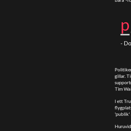
p
- D
Politike
gillar. 
support
Tim Wal
I ett T
flygplat
'publik
Huruvida