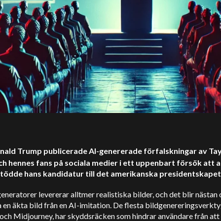
nald Trump publicerade AI-genererade förfalskningar av Tay
ch hennes fans på sociala medier i ett uppenbart försök att 
stödde hans kandidatur till det amerikanska presidentskapet
eneratorer levererar alltmer realistiska bilder, och det blir nästan
ja en äkta bild från en AI-imitation. De flesta bildgenereringsverkt
och Midjourney, har skyddsräcken som hindrar användare från att