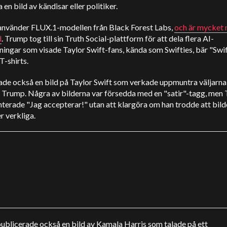
 en bild av kändisar eller politiker.
använder FLUX.1-modellen från Black Forest Labs,
och är mycket 
d
. Trump tog till sin Truth Social-plattform för att dela flera AI-
ningar som visade Taylor Swift-fans, kända som Swifties, bär "Swif
-shirts.
ade också en bild på Taylor Swift som verkade uppmuntra väljarna
å Trump. Några av bilderna var försedda med en "satir"-tagg, men
erade "Jag accepterar!" utan att klargöra om han trodde att bild
er verkliga.
ublicerade också en bild av Kamala Harris som talade på ett