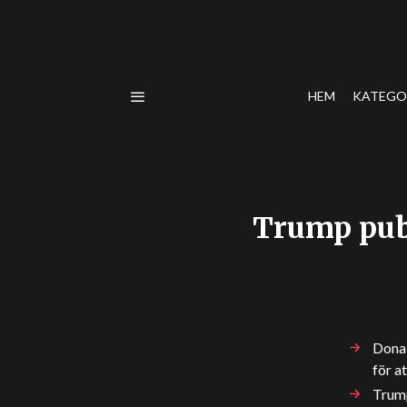
HEM
KATEGO
Trump publ
Donal
för a
Trump