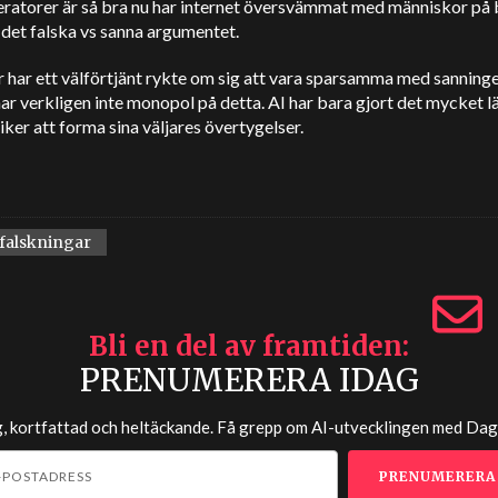
eratorer är så bra nu har internet översvämmat med människor på
 det falska vs sanna argumentet.
r har ett välförtjänt rykte om sig att vara sparsamma med sanning
r verkligen inte monopol på detta. AI har bara gjort det mycket l
tiker att forma sina väljares övertygelser.
rfalskningar
Bli en del av framtiden
PRENUMERERA IDAG
g, kortfattad och heltäckande. Få grepp om AI-utvecklingen med
Dag