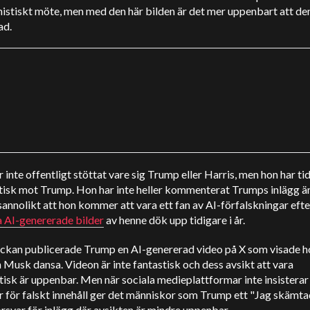
stiskt möte, men med den här bilden är det mer uppenbart att den
ad.
r inte offentligt stöttat vare sig Trump eller Harris, men hon har ti
itisk mot Trump. Hon har inte heller kommenterat Trumps inlägg ä
sannolikt att hon kommer att vara ett fan av AI-förfalskningar efte
a AI-genererade bilder
av henne dök upp tidigare i år.
eckan publicerade Trump en AI-genererad video på X som visade 
 Musk dansa. Videon är inte fantastisk och dess avsikt att vara
isk är uppenbar. Men när sociala medieplattformar inte insisterar
r för falskt innehåll ger det människor som Trump ett "Jag skämt
rsvar för inlägg där avsikten är mindre uppenbar.