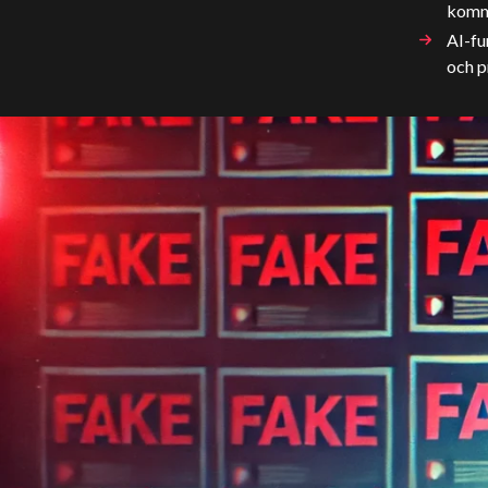
komm
AI-fu
och 