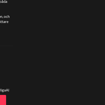
 båda
en, och
ättare
ligaAI