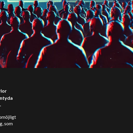
lor
antyda
.
 omöjligt
yg, som