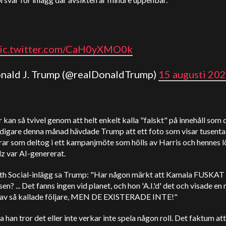
ic.twitter.com/CaH0yXMO0k
onald J. Trump (@realDonaldTrump)
15 augusti 20
r kan så tvivel genom att helt enkelt kalla "falskt" på innehåll som 
Tidigare denna månad hävdade Trump att ett foto som visar tusenta
rar som deltog i ett kampanjmöte som hölls av Harris och hennes 
z var AI-genererat.
ruth Social-inlägg sa Trump: "Har någon märkt att Kamala FUSKAT
sen? ... Det fanns ingen vid planet, och hon 'A.I.'d' det och visade en
' av så kallade följare, MEN DE EXISTERADE INTE!"
 han tror det eller inte verkar inte spela någon roll. Det faktum att