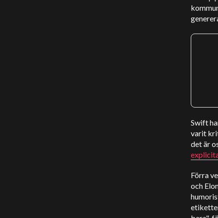
kommuni
generer
Swift ha
varit kr
det är o
explicit
Förra v
och Elon
humorist
etikette
bara"-fö