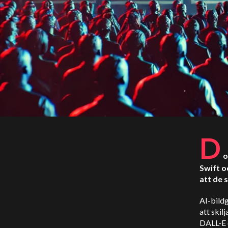
D
o
Swift o
att de 
AI-bildg
att skil
DALL-E 