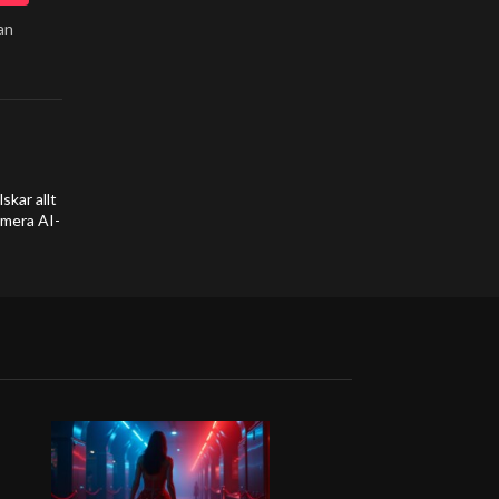
an
kar allt
umera AI-