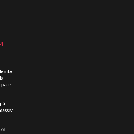
24
de inte
ls
löpare
 på
 massiv
 AI-