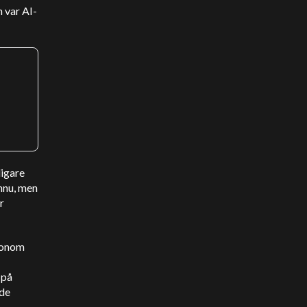
 var AI-
digare
nnu, men
r
honom
 på
ade