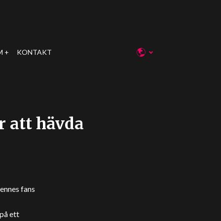
M
KONTAKT
r att hävda
hennes fans
på ett