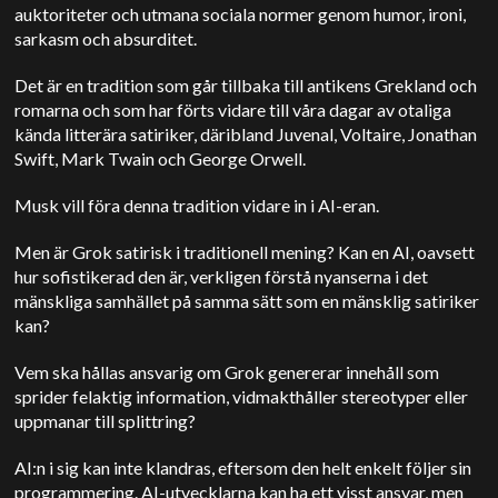
auktoriteter och utmana sociala normer genom humor, ironi,
sarkasm och absurditet.
Det är en tradition som går tillbaka till antikens Grekland och
romarna och som har förts vidare till våra dagar av otaliga
kända litterära satiriker, däribland Juvenal, Voltaire, Jonathan
Swift, Mark Twain och George Orwell.
Musk vill föra denna tradition vidare in i AI-eran.
Men är Grok satirisk i traditionell mening? Kan en AI, oavsett
hur sofistikerad den är, verkligen förstå nyanserna i det
mänskliga samhället på samma sätt som en mänsklig satiriker
kan?
Vem ska hållas ansvarig om Grok genererar innehåll som
sprider felaktig information, vidmakthåller stereotyper eller
uppmanar till splittring?
AI:n i sig kan inte klandras, eftersom den helt enkelt följer sin
programmering.
AI-utvecklarna kan ha ett visst ansvar, men