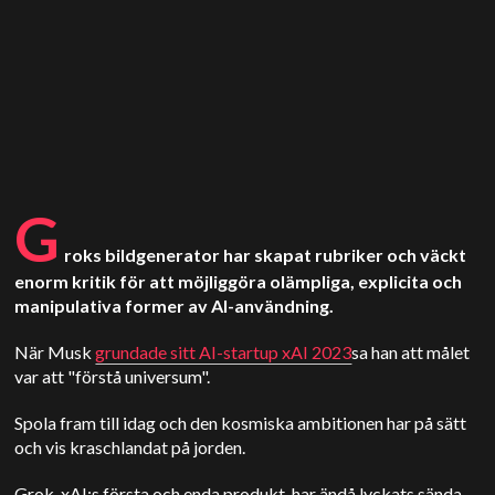
G
roks bildgenerator har skapat rubriker och väckt
enorm kritik för att möjliggöra olämpliga, explicita och
manipulativa former av AI-användning.
När Musk
grundade sitt AI-startup xAI 2023
sa han att målet
var att "förstå universum".
Spola fram till idag och den kosmiska ambitionen har på sätt
och vis kraschlandat på jorden.
Grok, xAI:s första och enda produkt, har ändå lyckats sända