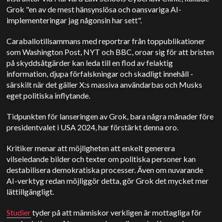
Grok "en av de mest hänsynslösa och oansvariga AI-
implementeringar jag någonsin har sett".
Caraballo
tillsammans med reportrar från toppublikationer
som Washington Post, NYT och BBC, oroar sig för att bristen
på skyddsåtgärder kan leda till en flod av felaktig
information, djupa förfalskningar och skadligt innehåll -
särskilt när det gäller X:s massiva användarbas och Musks
eget politiska inflytande.
Tidpunkten för lanseringen av Grok, bara några månader före
presidentvalet i USA 2024, har förstärkt denna oro.
Kritiker menar att möjligheten att enkelt generera
vilseledande bilder och texter om politiska personer kan
destabilisera demokratiska processer. Även om nuvarande
AI-verktyg redan möjliggör detta, gör Grok det mycket mer
lättillgängligt.
Studier
tyder på att människor verkligen är mottagliga för