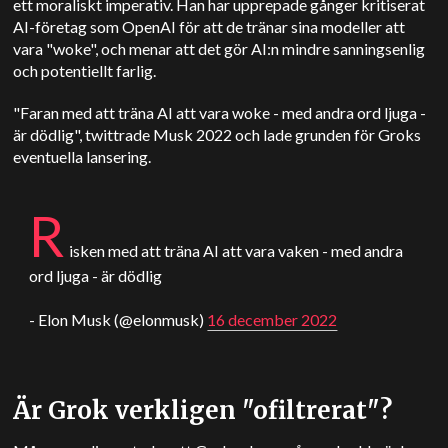
ett moraliskt imperativ. Han har upprepade gånger kritiserat
AI-företag som OpenAI för att de tränar sina modeller att
vara "woke", och menar att det gör AI:n mindre sanningsenlig
och potentiellt farlig.
"Faran med att träna AI att vara woke - med andra ord ljuga -
är dödlig", twittrade Musk 2022 och lade grunden för Groks
eventuella lansering.
R
isken med att träna AI att vara vaken - med andra
ord ljuga - är dödlig
- Elon Musk (@elonmusk)
16 december 2022
Är Grok verkligen "ofiltrerat"?