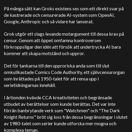
På många sätt kan Groks existens ses som ett direkt svar på
de kastrerade och censurerade AI-system som OpenAI,
Google, Anthropic och så vidare har lanserat.
Grok utgör ett slags levande motargument till dessa krav på
censur. Genom att öppet omfamna kontroversen
förkroppsligar den idén att försök att undertrycka AI bara
kommer att skapa motstånd och uppror.
Det för tankarna till den upproriska anda som till slut
omkullkastade Comics Code Authority, ett självcensurorgan
som inrättades på 1950-talet för att rensa upp i
serietidningarnas innehåll.
I årtionden kvävde CCA kreativiteten och begränsade
utbudet av berättelser som kunde berättas. Det var inte
förrän banbrytande verk som "Watchmen" och "The Dark
Knight Returns" bröt sig loss från dessa begränsningar i slutet
av 1980-talet som serier kunde utforska mer mogna och
komplexa teman.