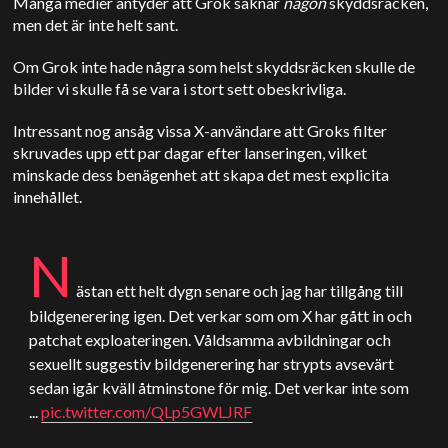
Många medier antyder att Grok saknar
någon
skyddsräcken,
men det är inte helt sant.
Om Grok inte hade några som helst skyddsräcken skulle de
bilder vi skulle få se vara i stort sett obeskrivliga.
Intressant nog ansåg vissa X-användare att Groks filter
skruvades upp ett par dagar efter lanseringen, vilket
minskade dess benägenhet att skapa det mest explicita
innehållet.
N
ästan ett helt dygn senare och jag har tillgång till
bildgenerering igen. Det verkar som om X har gått in och
patchat exploateringen. Våldsamma avbildningar och
sexuellt suggestiv bildgenerering har strypts avsevärt
sedan igår kväll åtminstone för mig. Det verkar inte som
...
pic.twitter.com/QLp5GWLJRF