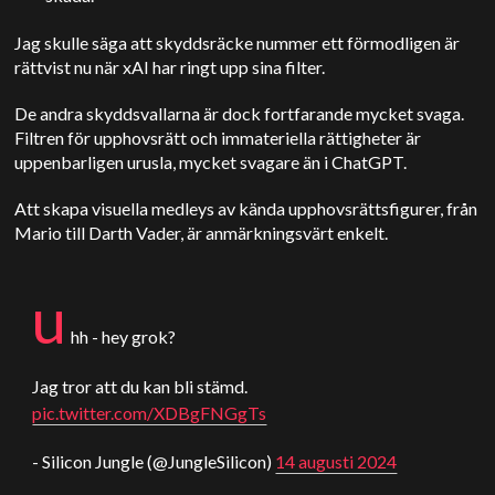
Jag skulle säga att skyddsräcke nummer ett förmodligen är
rättvist nu när xAI har ringt upp sina filter.
De andra skyddsvallarna är dock fortfarande mycket svaga.
Filtren för upphovsrätt och immateriella rättigheter är
uppenbarligen urusla, mycket svagare än i ChatGPT.
Att skapa visuella medleys av kända upphovsrättsfigurer, från
Mario till Darth Vader, är anmärkningsvärt enkelt.
u
hh - hey grok?
Jag tror att du kan bli stämd.
pic.twitter.com/XDBgFNGgTs
- Silicon Jungle (@JungleSilicon)
14 augusti 2024