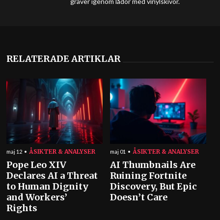
gräver igenom lådor med vinylskivor.
RELATERADE ARTIKLAR
ÅSIKTER & ANALYSER
ÅSIKTER & ANALYSER
maj 12
maj 01
Pope Leo XIV
AI Thumbnails Are
Declares AI a Threat
Ruining Fortnite
to Human Dignity
Discovery, But Epic
and Workers’
Doesn’t Care
Rights