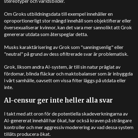
stereotyper och världsbilder.
Om Groks utbildningsdata till exempel innehåller en
oproportionerligt stor mängd innehåll som objektifierar eller
översexualiserar kvinnor, kan det vara mer sannolikt att Grok
genererar utdata som återspeglar detta.
Musks karaktärisering av Grok som "sanningsenlig" eller
"neutral" på grund av dess ofiltrerade svar är problematisk.
Grok, liksom andra AI-system, är till sin natur präglat av
fördomar, blinda fläckar och maktobalanser som är inbyggda
i vårt samhälle, oavsett om vissa filter läggs på utdata eller
inte.
AI-censur ger inte heller alla svar
I takt med att oron för de potentiella skadeverkningarna av
AI-genererat innehåll har ökat, har också kraven på strängare
kontroller och mer aggressiv moderering av vad dessa system
tillåts producera ökat.