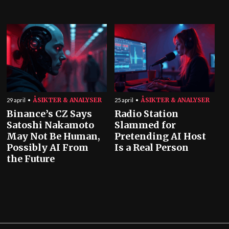
ÅSIKTER & ANALYSER
ÅSIKTER & ANALYSER
29 april
25 april
Binance’s CZ Says
Radio Station
Satoshi Nakamoto
Slammed for
May Not Be Human,
Pretending AI Host
Possibly AI From
Is a Real Person
the Future