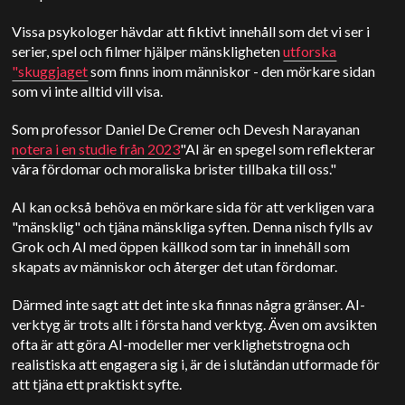
Vissa psykologer hävdar att fiktivt innehåll som det vi ser i
serier, spel och filmer hjälper mänskligheten
utforska
"skuggjaget
som finns inom människor - den mörkare sidan
som vi inte alltid vill visa.
Som professor Daniel De Cremer och Devesh Narayanan
notera i en studie från 2023
"AI är en spegel som reflekterar
våra fördomar och moraliska brister tillbaka till oss."
AI kan också behöva en mörkare sida för att verkligen vara
"mänsklig" och tjäna mänskliga syften. Denna nisch fylls av
Grok och AI med öppen källkod som tar in innehåll som
skapats av människor och återger det utan fördomar.
Därmed inte sagt att det inte ska finnas några gränser. AI-
verktyg är trots allt i första hand verktyg. Även om avsikten
ofta är att göra AI-modeller mer verklighetstrogna och
realistiska att engagera sig i, är de i slutändan utformade för
att tjäna ett praktiskt syfte.