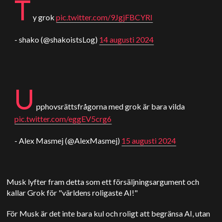
T
y grok
pic.twitter.com/9JgjFBCYRI
- shako (@shakoistsLog)
14 augusti 2024
U
pphovsrättsfrågorna med grok är bara vilda
pic.twitter.com/eggEV5crg6
- Alex Masmej (@AlexMasmej)
15 augusti 2024
Musk lyfter fram detta som ett försäljningsargument och
kallar Grok för "världens roligaste AI!"
För Musk är det inte bara kul och roligt att begränsa AI, utan