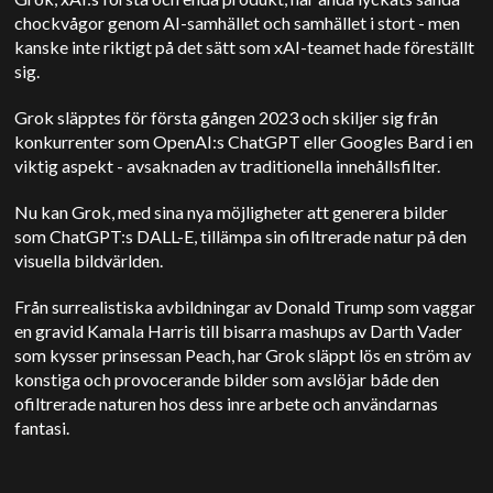
chockvågor genom AI-samhället och samhället i stort
-
men
kanske inte riktigt på det sätt som xAI-teamet hade föreställt
sig.
Grok släpptes för första gången 2023 och skiljer sig från
konkurrenter som OpenAI:s ChatGPT eller Googles Bard i en
viktig aspekt - avsaknaden av traditionella innehållsfilter.
Nu kan Grok, med sina nya möjligheter att generera bilder
som ChatGPT:s DALL-E, tillämpa sin ofiltrerade natur på den
visuella bildvärlden.
Från surrealistiska avbildningar av Donald Trump som vaggar
en gravid Kamala Harris till bisarra mashups av Darth Vader
som kysser prinsessan Peach, har Grok släppt lös en ström av
konstiga och provocerande bilder som avslöjar både den
ofiltrerade naturen hos dess inre arbete och användarnas
fantasi.