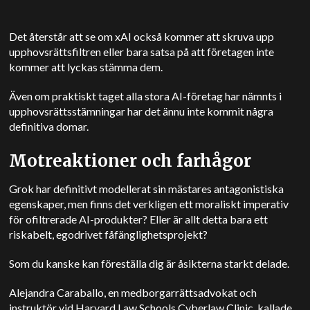
Det återstår att se om xAI också kommer att skruva upp
upphovsrättsfiltren eller bara satsa på att företagen inte
kommer att lyckas stämma dem.
Även om praktiskt taget alla stora AI-företag har nämnts i
upphovsrättsstämningar har det ännu inte kommit några
definitiva domar.
Motreaktioner och farhågor
Grok har definitivt modellerat sin mästares antagonistiska
egenskaper, men finns det verkligen ett moraliskt imperativ
för ofiltrerade AI-produkter?
Eller är allt detta bara ett
riskabelt, egodrivet fåfänglighetsprojekt?
Som du kanske kan föreställa dig är åsikterna starkt delade.
Alejandra Caraballo, en medborgarrättsadvokat och
instruktör vid Harvard Law Schools Cyberlaw Clinic, kallade