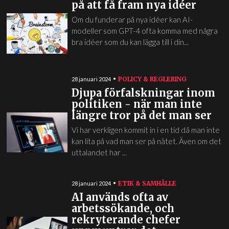
på att få fram nya idéer
Om du funderar på nya idéer kan AI-
modeller som GPT-4 ofta komma med några
bra idéer som du kan lägga till i din...
POLICY & REGLERING
28 januari 2024
Djupa förfalskningar inom
politiken - när man inte
längre tror på det man ser
Vi har verkligen kommit in i en tid då man inte
kan lita på vad man ser på nätet. Även om det
uttalandet har ...
ETIK & SAMHÄLLE
28 januari 2024
AI används ofta av
arbetssökande, och
rekryterande chefer