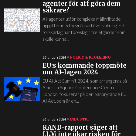
agenter för att göra dem
säkrare?
AI-agenter utför komplexa målinriktade
uppgifter med begränsad övervakning. Ett
forskarlag har föreslagit tre åtgärder som
skulle kunna...
POLICY & REGLERING
26 januari 2024
EU:s kommande toppmöte
om AI-lagen 2024
EU AI Act Summit 2024, som arrangeras på
America Square Conference Centre i
London, fokuserar på den banbrytande EU
AI Act, som är en...
INDUSTRI
26 januari 2024
RAND-rapport säger att
LLM inte ökar risken för