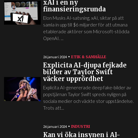
xAI i en ny
finansieringsrunda
Elon Musks AI-satsning, xAI, siktar på att
samla in upp till $6 miljarder för att utmana
etablerade aktörer som Microsoft-stödda
OpenAI. ...
ETIK & SAMHÄLLE
26 januari 2024
Explicita AI-djupa fejkade
bilder av Taylor Swift
väcker upprördhet
Explicita AI-genererade deep fake-bilder av
popstjärnan Taylor Swift spreds nyligen på
sociala medier och väckte stor uppståndelse.
Trots att...
INDUSTRI
26 januari 2024
Kan vi öka insynen i AI-