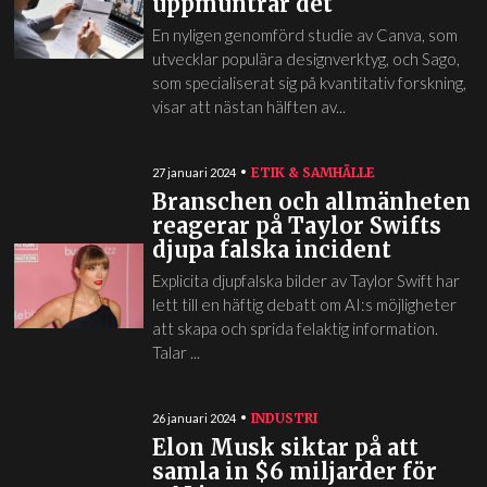
uppmuntrar det
En nyligen genomförd studie av Canva, som
utvecklar populära designverktyg, och Sago,
som specialiserat sig på kvantitativ forskning,
visar att nästan hälften av...
ETIK & SAMHÄLLE
27 januari 2024
Branschen och allmänheten
reagerar på Taylor Swifts
djupa falska incident
Explicita djupfalska bilder av Taylor Swift har
lett till en häftig debatt om AI:s möjligheter
att skapa och sprida felaktig information.
Talar ...
INDUSTRI
26 januari 2024
Elon Musk siktar på att
samla in $6 miljarder för