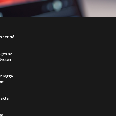
n ser på
ngen av
edveten
r, lägga
som
 äkta,
ka