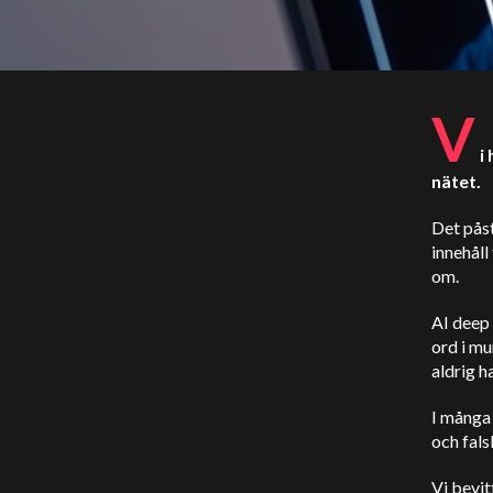
V
i
nätet.
Det påst
innehåll
om.
AI deep 
ord i mu
aldrig ha
I många 
och fals
Vi bevit