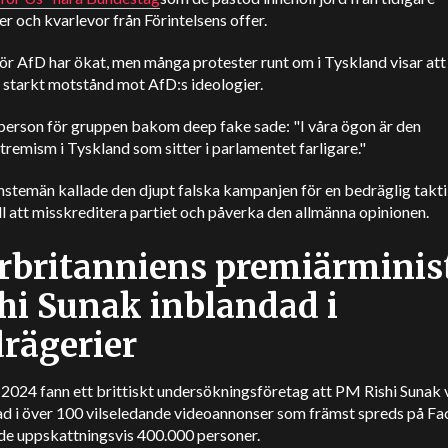
r och kvarlevor från Förintelsens offer.
ör AfD har ökat, men många protester runt om i Tyskland visar att
t starkt motstånd mot AfD:s ideologier.
sperson för gruppen bakom deep fake sade: "I våra ögon är den
remism i Tyskland som sitter i parlamentet farligare."
nstemän kallade den djupt falska kampanjen för en bedräglig takt
ill att misskreditera partiet och påverka den allmänna opinionen.
rbritanniens premiärminis
hi Sunak inblandad i
rägerier
i 2024 fann ett brittiskt undersökningsföretag att PM Rishi Sunak 
ad i över 100 vilseledande videoannonser som främst spreds på F
de uppskattningsvis 400.000 personer.