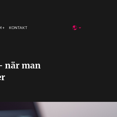
M
KONTAKT
 - när man
er