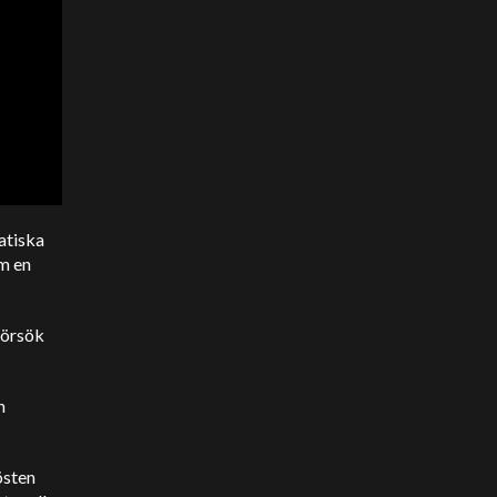
atiska
om en
försök
n
östen