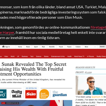
nonser, som kom från olika länder, bland annat USA, Turkiet, Mal
ippinerna, marknadsförde bedrägliga investeringssystem som falsk
pades med högprofilerade personer som Elon Musk.
kningen, som genomfördes av online-kommunikationen
företage
e Harper
, framhöll hur sociala medieföretag helt enkelt inte svarar
rm av innehåll inom en rimlig tidsram.