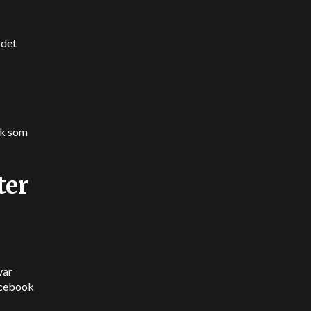
 det
ik som
ter
var
acebook