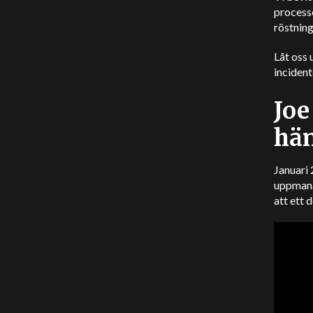
processe
röstnin
Låt oss
incident
Joe
hän
Januari
uppmanad
att ett 