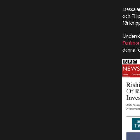
Dessa an
och Fil
förknip
Undersö
Fenimor
denna fo