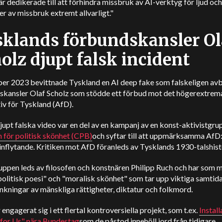
är dedikerade till att förhindra missbruk av AI-verktyg för ljud och 
er av missbruk extremt allvarligt."
klands förbundskansler Ol
olz djupt falsk incident
r 2023 bevittnade Tyskland en AI deep fake som falskeligen av
skansler Olaf Scholz som stödde ett förbud mot det högerextrema
iv för Tyskland (AfD).
upt falska video var en del av en kampanj av en konst-aktivistgrup
 för politisk skönhet (CPB)
och syftar till att uppmärksamma AfD
nflytande. Kritiken mot AfD föranleds av Tysklands 1930-talshist
ppen leds av filosofen och konstnären Philipp Ruch och har som m
olitisk poesi" och "moralisk skönhet" som tar upp viktiga samtid
kningar av mänskliga rättigheter, diktatur och folkmord.
engagerat sig i ett flertal kontroversiella projekt, som t.ex.
Instal
 for Us" nära Bundestag
som de påstod innehöll jord från tidigare