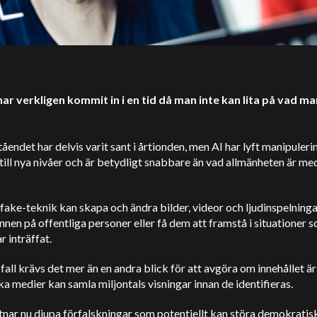
 har verkligen kommit in i en tid då man inte kan lita på vad ma
åendet har delvis varit sant i årtionden, men AI har lyft manipuleri
 till nya nivåer och är betydligt snabbare än vad allmänheten är m
fake-teknik kan skapa och ändra bilder, videor och ljudinspelninga
nnen på offentliga personer eller få dem att framstå i situationer 
r inträffat.
fall krävs det mer än en andra blick för att avgöra om innehållet är
ka medier kan samla miljontals visningar innan de identifieras.
tnar nu djupa förfalskningar som potentiellt kan störa demokratis