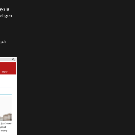
aysia
eligen
t
 på