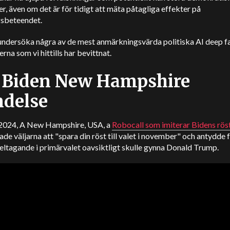
r, även om det är för tidigt att mäta påtagliga effekter på
gsbeteendet.
 undersöka några av de mest anmärkningsvärda politiska AI deep f
erna som vi hittills har bevittnat.
 Biden New Hampshire
delse
 2024, A New Hampshire, USA, a
Robocall som imiterar Bidens rös
e väljarna att "spara din röst till valet i november" och antydde 
deltagande i primärvalet oavsiktligt skulle gynna Donald Trump.