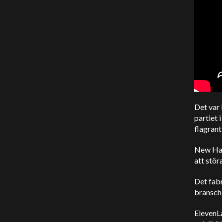
Det var 
partiet 
flagrant
New Hamp
att stör
Det fabr
branschl
ElevenL