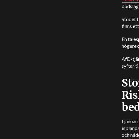
dödsläge
Stödet f
finns et
En tale
högerext
AfD-tjä
syftar t
Sto
Ris
bed
I januar
inbland
och nåd