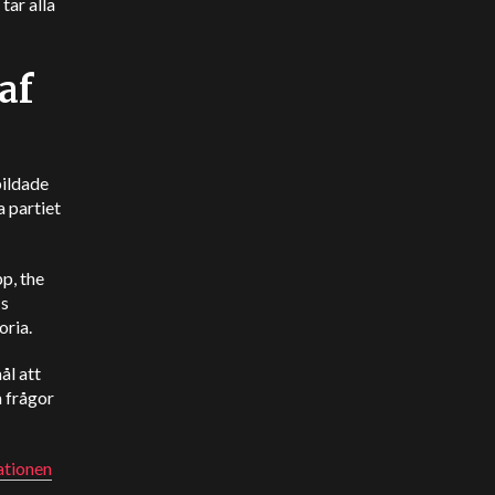
tar alla
af
bildade
 partiet
p, the
:s
oria.
ål att
a frågor
lationen