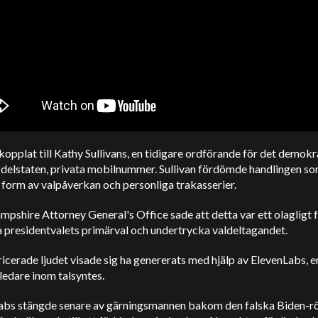
kopplat till Kathy Sullivans, en tidigare ordförande för det demokr
i delstaten, privata mobilnummer. Sullivan fördömde handlingen s
 form av valpåverkan och personliga trakasserier.
shire Attorney General's Office sade att detta var ett olagligt 
a presidentvalets primärval och undertrycka valdeltagandet.
icerade ljudet visade sig ha genererats med hjälp av ElevenLabs, e
edare inom talsyntes.
abs stängde senare av gärningsmannen bakom den falska Biden-r