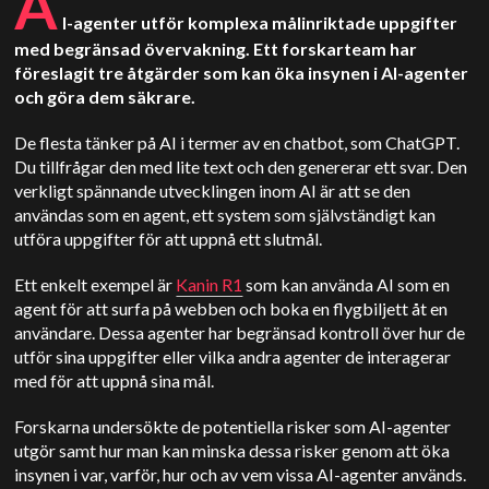
A
I-agenter utför komplexa målinriktade uppgifter
med begränsad övervakning. Ett forskarteam har
föreslagit tre åtgärder som kan öka insynen i AI-agenter
och göra dem säkrare.
De flesta tänker på AI i termer av en chatbot, som ChatGPT.
Du tillfrågar den med lite text och den genererar ett svar. Den
verkligt spännande utvecklingen inom AI är att se den
användas som en agent, ett system som självständigt kan
utföra uppgifter för att uppnå ett slutmål.
Ett enkelt exempel är
Kanin R1
som kan använda AI som en
agent för att surfa på webben och boka en flygbiljett åt en
användare. Dessa agenter har begränsad kontroll över hur de
utför sina uppgifter eller vilka andra agenter de interagerar
med för att uppnå sina mål.
Forskarna undersökte de potentiella risker som AI-agenter
utgör samt hur man kan minska dessa risker genom att öka
insynen i var, varför, hur och av vem vissa AI-agenter används.