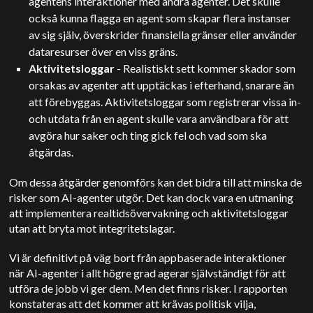
agentens interaktioner med andra agenter. Det skulle
också kunna flagga en agent som skapar flera instanser
av sig själv, överskrider finansiella gränser eller använder
dataresurser över en viss gräns.
Aktivitetsloggar
- Realistiskt sett kommer skador som
orsakas av agenter att upptäckas i efterhand, snarare än
att förebyggas. Aktivitetsloggar som registrerar vissa in-
och utdata från en agent skulle vara användbara för att
avgöra hur saker och ting gick fel och vad som ska
åtgärdas.
Om dessa åtgärder genomförs kan det bidra till att minska de
risker som AI-agenter utgör. Det kan dock vara en utmaning
att implementera realtidsövervakning och aktivitetsloggar
utan att bryta mot integritetslagar.
Vi är definitivt på väg bort från appbaserade interaktioner
när AI-agenter i allt högre grad agerar självständigt för att
utföra de jobb vi ger dem. Men det finns risker. I rapporten
konstateras att det kommer att krävas politisk vilja,