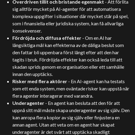
Överdriven tillit och bristande egenmakt
- Att förlita
sig alltför mycket på AI-agenter för att automatisera
komplexa uppgifter i situationer där mycket står på spel,
som i finansiella eller juridiska system, kan få allvarliga
konsekvenser.
Fördröjda och diffusa effekter
- Om en AI har
långsiktiga mål kan effekterna av de dåliga beslut som
den fattar bli uppenbara först långt efter att den har
tagits i bruk. Fördröjda effekter kan också leda till att
skadan sprids genom en organisation eller ett samhälle
innan den upptäcks.
Risker med flera aktörer
- En AI-agent kan ha testats
som ett enda system, men oväntade risker kan uppstå när
flera agenter interagerar med varandra.
Underagenter
- En agent kan besluta att den för att
uppnå sitt mål måste skapa underagenter av sig själv. Den
kan anropa flera kopior av sig själv eller finjustera en
annan agent. Utan att veta om en agent har skapat
underagenter är det svårt att upptäcka skadligt