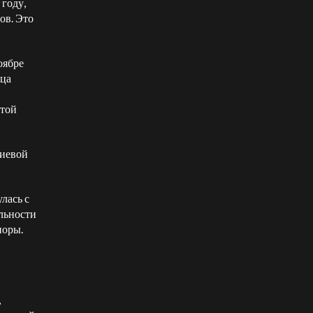
году,
ов. Это
оябре
яца
этой
ниевой
лась с
льности
поры.
,