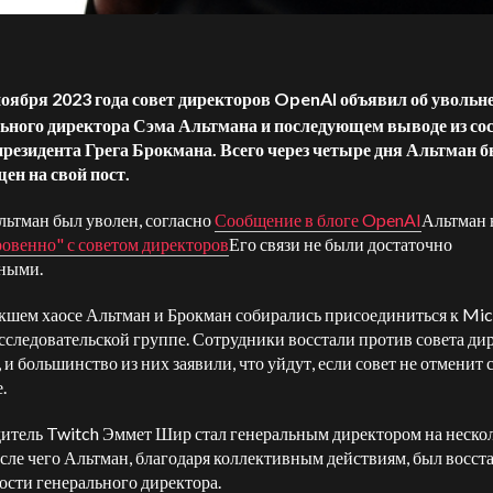
ноября 2023 года совет директоров OpenAI объявил об увольн
ьного директора Сэма Альтмана и последующем выводе из со
президента Грега Брокмана. Всего через четыре дня Альтман 
ен на свой пост.
льтман был уволен, согласно
Сообщение в блоге OpenAI
Альтман 
ровенно" с советом директоров
Его связи не были достаточно
ными.
кшем хаосе Альтман и Брокман собирались присоединиться к Mic
сследовательской группе. Сотрудники восстали против совета ди
 и большинство из них заявили, что уйдут, если совет не отменит 
.
итель Twitch Эммет Шир стал генеральным директором на неско
осле чего Альтман, благодаря коллективным действиям, был восст
ости генерального директора.