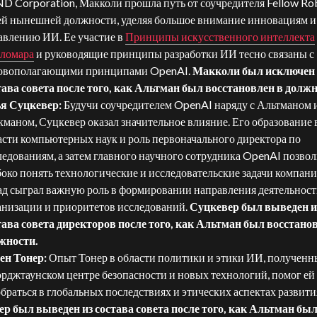
D Corporation, Макколи прошла путь от соучредителя Fellow Ro
ей нынешней должности, уделяя большое внимание инновациям и
авлению ИИ. Ее участие в
Принципы искусственного интеллекта
ломара
и руководящие принципы разработки ИИ тесно связаны с
овополагающими принципами OpenAI.
Макколи был исключен 
тава совета после того, как Альтман был восстановлен в долж
я Суцкевер:
Будучи соучредителем OpenAI наряду с Альтманом 
кманом, Суцкевер оказал значительное влияние. Его образование 
асти компьютерных наук и роль первоначального директора по
ледованиям, а затем главного научного сотрудника OpenAI позво
боко понять технологические и исследовательские задачи компани
ад сыграл важную роль в формировании направления деятельнос
анизации и приоритетов исследований.
Суцкевер был выведен и
тава совета директоров после того, как Альтман был восстано
жности.
ен Тонер:
Опыт Тонер в области политики и этики ИИ, полученн
рджтаунском центре безопасности и новых технологий, помог ей
обраться в глобальных последствиях и этических аспектах развити
ер был выведен из состава совета после того, как Альтман бы