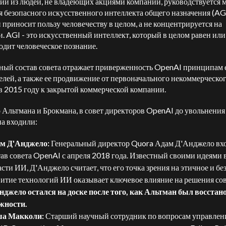
ий из людей, не владеющих акциями компании, руководствуется 
я безопасного искусственного интеллекта общего назначения (AGI
 приносит пользу человечеству в целом, а не концентрируется на
. AGI - это искусственный интеллект, который в целом равен или
одит человеческое познание.
ый состав совета отражает приверженность OpenAI принципам 
елей, а также ее продвижение от первоначального некоммерческо
 в 2015 году к закрытой коммерческой компании.
Альтмана и Брокмана, в совет директоров OpenAI до увольнения
а входили:
м Д'Анджело:
Генеральный директор Quora Адам Д'Анджело вхо
тав совета OpenAI с апреля 2018 года. Известный своими идеями 
асти ИИ, Д'Анджело считает, что его точка зрения на этичное и бе
витие технологий ИИ оказывает ключевое влияние на решения сов
нджело остался на доске после того, как Альтман был восстан
жности.
а Макколи:
Старший научный сотрудник по вопросам управлен