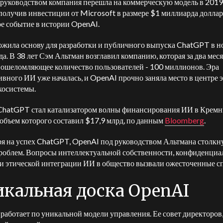
 руководством компания перешла на коммерческую модель в 2019 
получив инвестиции от Microsoft в размере $1 миллиарда доллар
е событие в истории OpenAI.
ожила основу для разработки и публичного выпуска ChatGPT в н
да.
В 38 лет Сэм Альтман возглавил компанию, которая за два мес
 ошеломляющее количество пользователей - 100 миллионов.
Эра
ивного ИИ уже началась, и OpenAI прочно заняла место в центре 
косистемы.
ChatGPT стал катализатором волны финансирования ИИ в Крем
 объем которого составил $17,9 млрд, по данным
Bloomberg
.
я на успех ChatGPT, OpenAI под руководством Альтмана столкну
роблем. Вопросы интеллектуальной собственности, конфиденциа
и этической интеграции ИИ в общество вызвали ожесточенные с
икальная доска OpenAI
работает по уникальной модели управления. Ее совет директоров