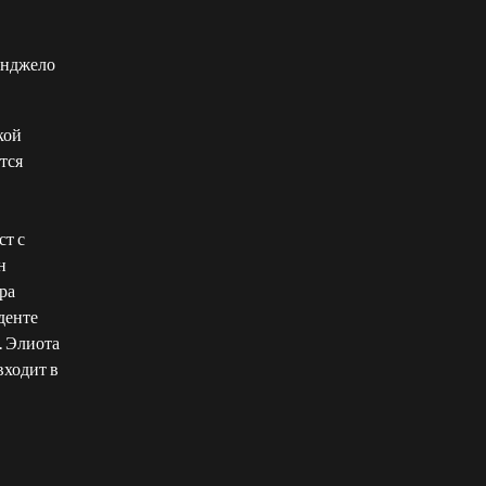
Анджело
кой
тся
ст с
н
ра
денте
. Элиота
входит в