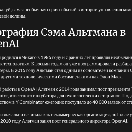
жалуй, самая необычная серия событий в истории управления ко
евой долины.
ография Сэма Альтмана в
enAI
 родился в Чикаго в 1985 году и с ранних лет проявлял необыча
 к технологиям. К восьми годам он уже программировал и разбира
еры. В 2015 году Альтман стал одним из основателей компании
с другими технологическими боссами, такими как Элон Маск.
й работы в OpenAI Альтман с 2014 года занимал пост президента 
tor, известного инкубатора для технологических стартапов. Под 
ством в Y Combinator ежегодно поступало до 40 000 заявок от ст
изначально начинала как некоммерческая организация, но
После у
 2018 году Альтман занял пост генерального директора OpenAI.