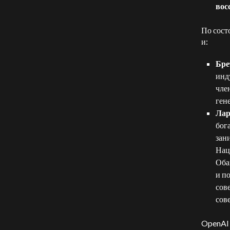
вос
По сост
и:
Бре
инд
чле
ген
Лар
бог
зан
Нац
Оба
и п
сове
сов
OpenAI 