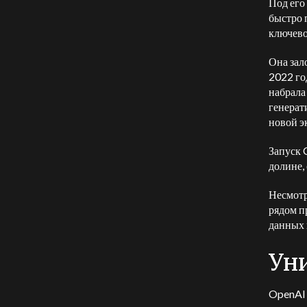
Под его
быстро 
ключево
Она зал
2022 го
набрала
генерат
новой э
Запуск 
долине,
Несмотр
рядом п
данных 
Ун
OpenAI 