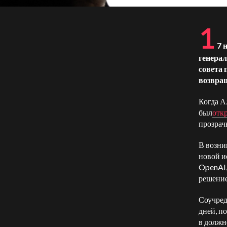
1
7 
генерал
совета 
возвращ
Когда А
был
отк
прозрач
В возни
новой и
OpenAI,
решение
Соучред
дней, п
в должн