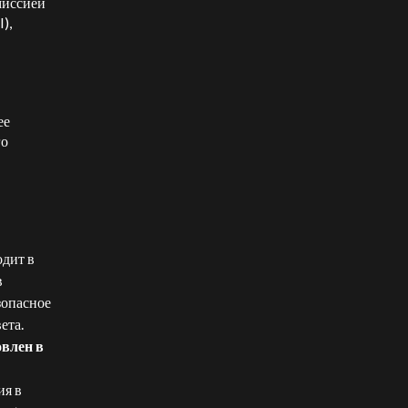
миссией
),
ее
го
дит в
в
зопасное
ета.
овлен в
ия в