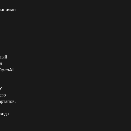
мпаниями
йный
л
 OpenAI
Y
его
артапов.
хода