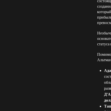
состоящ
создани
который
прибыли
превосх
Необычн
основат
статуса
Помимо 
Альтман
Ада
сос
обл
раз
Д'А
дол
Таш