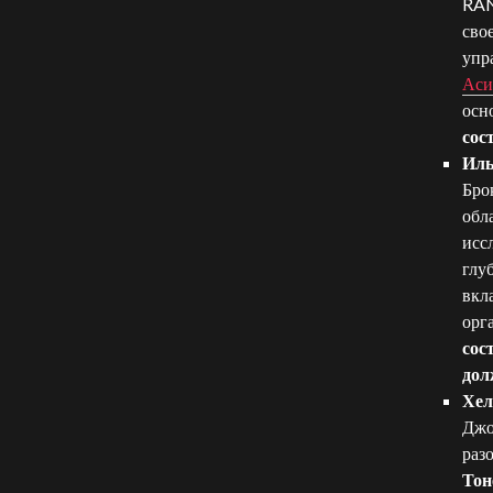
RAN
сво
упр
Аси
осн
сос
Иль
Бро
обл
исс
глу
вкл
орг
сос
дол
Хел
Джо
раз
Тон