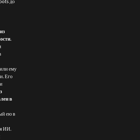
bots до
из
ности.
и
в
лили ему
и. Его
ти
з
влен в
ый ею в
я ИИ.
л