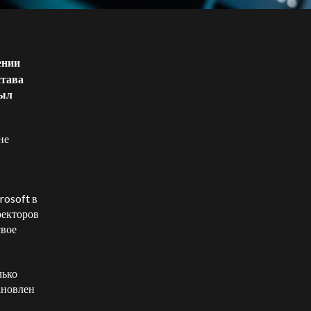
ении
става
был
не
rosoft в
ректоров
свое
лько
ановлен