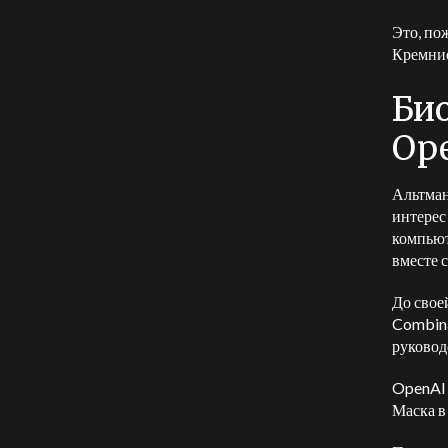
Это, по
Кремни
Би
Op
Альтман
интерес
компьют
вместе 
До свое
Combina
руковод
OpenAI 
Маска в