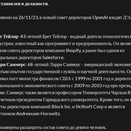
становлен в должности.
оянию на 26/11/23, в новый совет директоров OpenAI входят Д'
т Тейлор
: 43-летний Брет Тейлор - видный деятель технологичес
устрии, известный как программист и предприниматель. Он являе
ном совета директоров компании Shopify, а ранее был одним из
еральных директоров Salesforce.
ри Саммерс
: 68-летний Ларри Саммерс - американский экономи
атым опытом государственной службы и научной деятельности. О
имал пост министра финансов США с 1999 по 2001 год и директо
ионального экономического совета с 2009 по 2010 год при прези
ме. Саммерс также является профессором Университета Чарльза В
очетным президентом Гарвардского университета. Кроме того, он 
ты директоров компаний Block Inc. и Skillsoft Corp и является
етником Andreessen Horowitz.
намерена расширить состав совета до девяти человек.