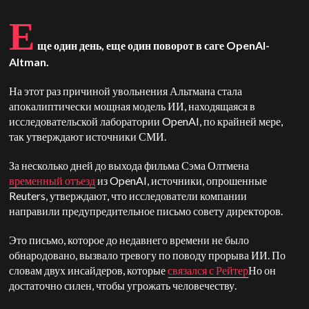
Е
ще один день, еще один поворот в саге OpenAI-
Altman.
На этот раз причиной увольнения Альтмана стала
апокалиптически мощная модель ИИ, находящаяся в
исследовательской лаборатории OpenAI, по крайней мере,
так утверждают источники СМИ.
За несколько дней до выхода фильма Сэма Олтмена
временный отъезд
из OpenAI, источники, опрошенные
Reuters, утверждают, что исследователи компании
направили предупредительное письмо совету директоров.
Это письмо, которое до недавнего времени не было
обнародовано, вызвало тревогу по поводу прорыва ИИ. По
словам двух инсайдеров, которые
связался с Рейтер
Но он
достаточно силен, чтобы угрожать человечеству.