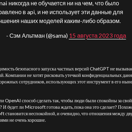
nai никогда не обучается ни на чем, что было
равлено в api, и не использует эти данные для
чшения наших моделей каким-либо образом.
- Сэм Альтман (@sama)
15 августа 2023 года
имость безопасного запуска частных версий ChatGPT не вызыва
й. Компании не хотят рисковать утечкой конфиденциальных данн
торожных сотрудников, использующих этот инструмент в его ны
ли OpenAI способ сделать так, чтобы люди были спокойны за свой
? И будет ли Microsoft готова ждать, пока она это сделает? Похож
ft становится неспокойной, и очевидно, что отношения между дв
ями не очень хорошие.