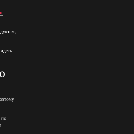
нг
одуктам,
видеть
о
поэтому
 по
ю