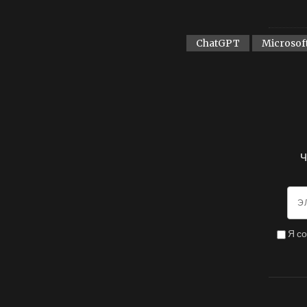
ChatGPT
Microsof
Ч
Я с