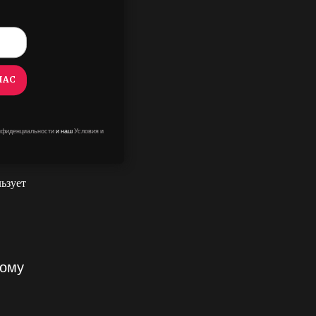
ода
ЧАС
hatGPT,
Когда
нфиденциальности
и наш
Условия и
льзует
тому