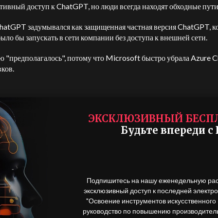
тивный доступ к ChatGPT, но люди всегда находят обходные пути
hatGPT задумывался как защищенная частная версия ChatGPT, 
ыло бы запускать в сети компании без доступа к внешней сети.
ю "предполагалось", потому что Microsoft быстро убрала Azure
вков.
О
бновление :
ЭКСКЛЮЗИВНЫЙ БЕСП
Будьте впереди с 
rosoft удалила репозиторий Azure ChatGPT. Сэ
тман опубликовал сообщение, чтобы уточнить, ч
ные, собранные в ChatGPT, были безопасны и не
Подпишитесь на нашу еженедельную рас
ользуются для обучения какой-либо новой модел
эксклюзивный доступ к последней электрон
"Освоение инструментов искусственного
ди пользователей OpenAI царит большое
руководство по повышению производительн