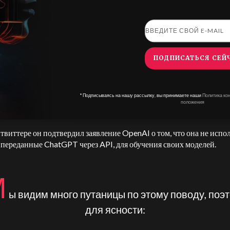
ешательство.
Закария Сабти (@SabtiZakaria)
15 августа 2023 г
ПОДПИСАТЬСЯ СЕЙ
тман не заставил себя ждать, когда появились новости о Azure C
ятно, он был удивлен этим шагом Microsoft не меньше остальных. 
* Подписываясь на нашу рассылку, вы принимаете наши
Политика ко
пнейший инвестор говорит, что не доверяет безопасности вашего
положения
а, это не очень хорошо для вашего бренда.
 твиттере он подтвердил заявление OpenAI о том, что она не испо
 переданные ChatGPT через API, для обучения своих моделей.
М
ы видим много путаницы по этому поводу, поэ
для ясности: