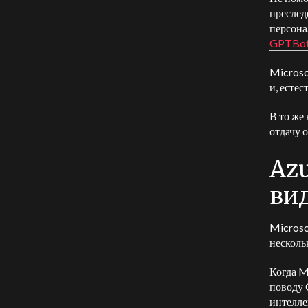
преслед
персона
GPTBo
Microso
и, естес
В то же
отдачу 
Azu
вид
Microso
несколь
Когда M
поводу 
интелле