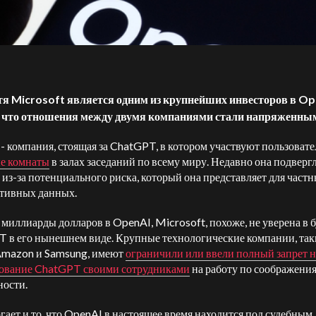
тя Microsoft является одним из крупнейших инвесторов в Op
, что отношения между двумя компаниями стали напряженны
- компания, стоящая за ChatGPT, в котором участвуют пользовате
е комнаты
в залах заседаний по всему миру. Недавно она подверг
 из-за потенциального риска, который она представляет для частн
тивных данных.
миллиарды долларов в OpenAI, Microsoft, похоже, не уверена в 
 в его нынешнем виде. Крупные технологические компании, так
Amazon и Samsung, имеют
ограничили или ввели полный запрет н
ование ChatGPT своими сотрудниками
на работу по соображени
ности.
гает и то, что OpenAI в настоящее время находится под судебным