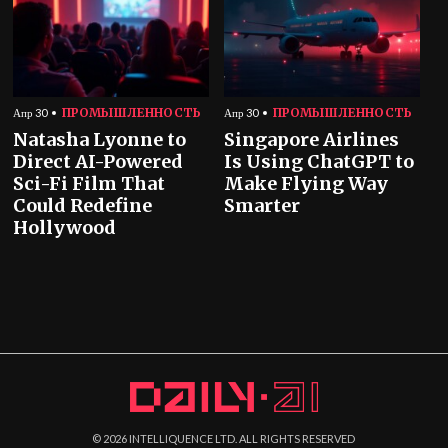
ПРОМЫШЛЕННОСТЬ
ПРОМЫШЛЕННОСТЬ
Апр 30
Апр 30
Natasha Lyonne to
Singapore Airlines
Direct AI-Powered
Is Using ChatGPT to
Sci-Fi Film That
Make Flying Way
Could Redefine
Smarter
Hollywood
©
2026
INTELLIQUENCE LTD. ALL RIGHTS RESERVED