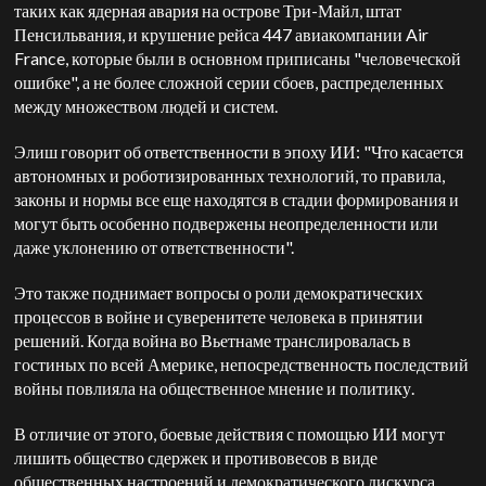
таких как ядерная авария на острове Три-Майл, штат
Пенсильвания, и крушение рейса 447 авиакомпании Air
France, которые были в основном приписаны "человеческой
ошибке", а не более сложной серии сбоев, распределенных
между множеством людей и систем.
Элиш говорит об ответственности в эпоху ИИ: "Что касается
автономных и роботизированных технологий, то правила,
законы и нормы все еще находятся в стадии формирования и
могут быть особенно подвержены неопределенности или
даже уклонению от ответственности".
Это также поднимает вопросы о роли демократических
процессов в войне и суверенитете человека в принятии
решений. Когда война во Вьетнаме транслировалась в
гостиных по всей Америке, непосредственность последствий
войны повлияла на общественное мнение и политику.
В отличие от этого, боевые действия с помощью ИИ могут
лишить общество сдержек и противовесов в виде
общественных настроений и демократического дискурса.