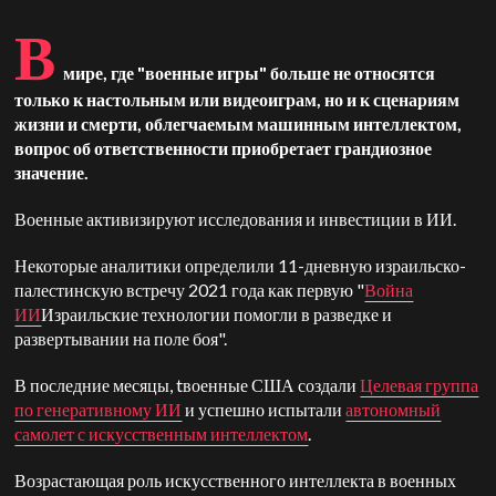
В
мире, где "военные игры" больше не относятся
только к настольным или видеоиграм, но и к сценариям
жизни и смерти, облегчаемым машинным интеллектом,
вопрос об ответственности приобретает грандиозное
значение.
Военные активизируют исследования и инвестиции в ИИ.
Некоторые аналитики определили 11-дневную израильско-
палестинскую встречу 2021 года как первую "
Война
ИИ
Израильские технологии помогли в разведке и
развертывании на поле боя".
В последние месяцы,
t
военные США создали
Целевая группа
по генеративному ИИ
и успешно испытали
автономный
самолет с искусственным интеллектом
.
Возрастающая роль искусственного интеллекта в военных