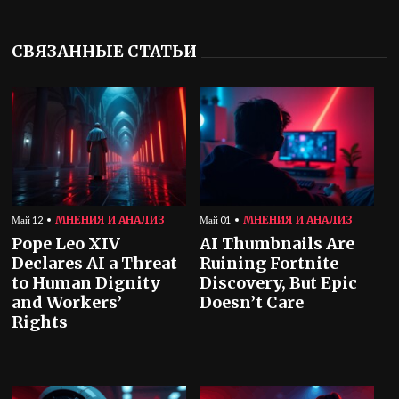
СВЯЗАННЫЕ СТАТЬИ
МНЕНИЯ И АНАЛИЗ
МНЕНИЯ И АНАЛИЗ
Май 12
Май 01
Pope Leo XIV
AI Thumbnails Are
Declares AI a Threat
Ruining Fortnite
to Human Dignity
Discovery, But Epic
and Workers’
Doesn’t Care
Rights