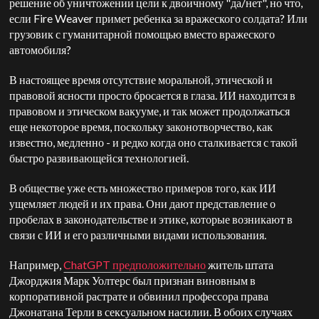
решение об уничтожении цели к двоичному "да/нет", но что,
если Fire Weaver примет ребенка за вражеского солдата? Или
грузовик с гуманитарной помощью вместо вражеского
автомобиля?
В настоящее время отсутствие моральной, этической и
правовой ясности просто бросается в глаза. ИИ находится в
правовом и этическом вакууме, и так может продолжаться
еще некоторое время, поскольку законотворчество, как
известно, медленно - и редко когда оно сталкивается с такой
быстро развивающейся технологией.
В обществе уже есть множество примеров того, как ИИ
ущемляет людей и их права. Они дают представление о
пробелах в законодательстве и этике, которые возникают в
связи с ИИ и его различными видами использования.
Например,
ChatGPT предположительно
житель штата
Джорджия Марк Уолтерс был признан виновным в
корпоративной растрате и обвинил профессора права
Джонатана Терли в сексуальном насилии. В обоих случаях