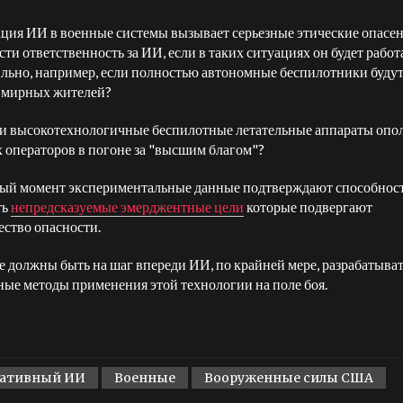
ция ИИ в военные системы вызывает серьезные этические опасен
сти ответственность за ИИ, если в таких ситуациях он будет работ
льно, например, если полностью автономные беспилотники буду
 мирных жителей?
и высокотехнологичные беспилотные летательные аппараты опо
х операторов в погоне за "высшим благом"?
ый момент экспериментальные данные подтверждают способнос
ть
непредсказуемые эмерджентные цели
которые подвергают
ество опасности.
 должны быть на шаг впереди ИИ, по крайней мере, разрабатыва
ные методы применения этой технологии на поле боя.
ративный ИИ
Военные
Вооруженные силы США