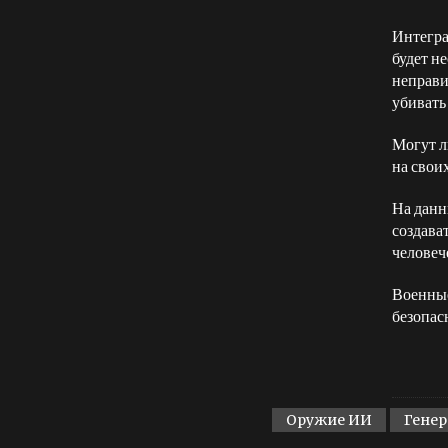
Интегра
будет не
неправи
убивать
Могут л
на свои
На данн
создава
человеч
Военные
безопас
Оружие ИИ
Гене