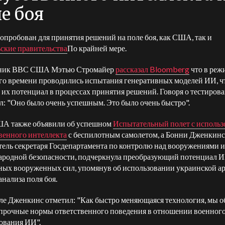
е боя
опробован для принятия решений на поле боя, как США, так и
ские правительства
По крайней мере.
ник ВВС США Мэтью Стромайер
рассказал Bloomberg
что в реж
го времени проводились испытания генеративных моделей ИИ, 
 их потенциал в процессах принятия решений. Говоря о тестиров
ал: "Оно было очень успешным. Это было очень быстро".
А также объявили об успешном
Испытательный полет с исполь
венного интеллекта
с беспилотным самолетом, а Бонни Дженкинс
тель секретаря Госдепартамента по контролю над вооружениями и
родной безопасности, подчеркнула преобразующий потенциал И
ных вооруженных сил, упомянув об использовании украинской а
анализа поля боя.
ле Дженкинс отметил: "Как быстро меняющаяся технология, мы о
 прочные нормы ответственного поведения в отношении военног
ования ИИ".