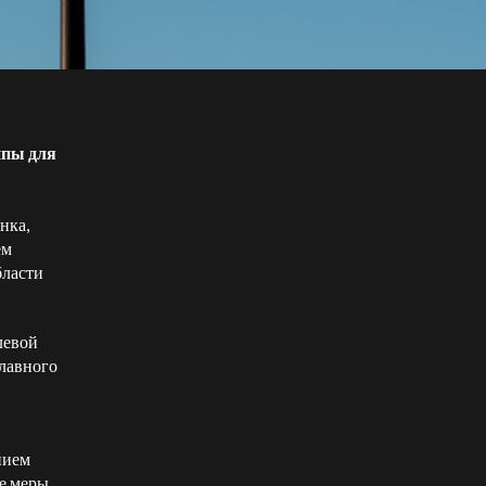
ппы для
нка,
ем
бласти
левой
главного
нием
е меры