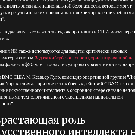
и снизить риски для национальной безопасности, которые могут
уть в результате таких проблем, как плохое управление учебными
и".
е подчеркнул, что важно знать, как противники США могут перен
огию.
ния ИИ также используются для защиты критически важных
руктур и систем.
Задача кибербезопасности, ориентированной на
м фондом в $20 млн, чтобы стимулировать развитие в этом напр
 ВМС США М. Ксавьер Луго, командир оперативной группы "Ли
ик Управления алгоритмических боевых действий CDAO, сказал:
ние искусственного интеллекта в оборонной сфере связано не тол
ионными технологиями, но и с укреплением национальной
ности".
зрастающая роль
кусственного интеллекта 