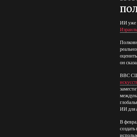
пол
ИИ уже 
Израиль
Полков
реально
оценить
он сказ
ВВС СШ
искусст
замести
междуна
глобаль
ИИ для 
В февра
создать
использ