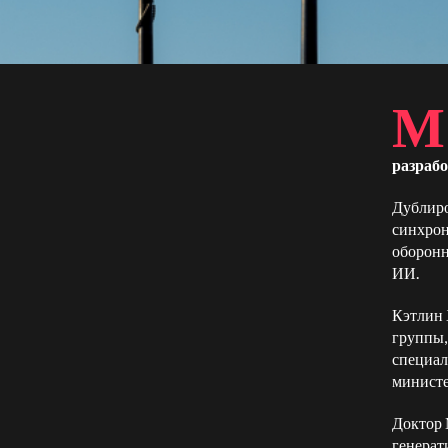
М
разрабо
Дублир
синхрон
оборонн
ИИ.
Кэтлин 
группы,
специал
министе
Доктор 
генерат