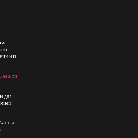
име
чтобы
ании ИИ,
зованием
,
И для
рмией
бязаны
о