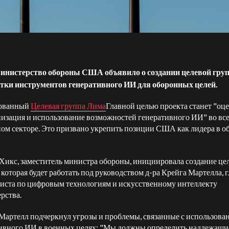
инистерство обороны США объявило о создании целевой гру
тки инструментов генеративного ИИ для оборонных целей.
ованный
Целевая группа Лима
Главной целью проекта станет "оце
изация и использование возможностей генеративного ИИ" во вс
ом секторе. Это призвано укрепить позиции США как лидера в о
Хикс, заместитель министра обороны, инициировала создание це
 которая будет работать под руководством д-ра Крейга Мартелла, 
иста по цифровым технологиям и искусственному интеллекту
рства.
Мартелл подчеркнул угрозы и проблемы, связанные с использова
ивного ИИ в военных целях: "Мы должны определить надлежащи