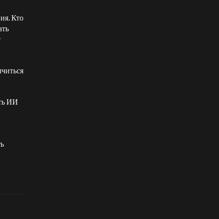
ия. Кто
ать
т
лчиться
ть ИИ
ть