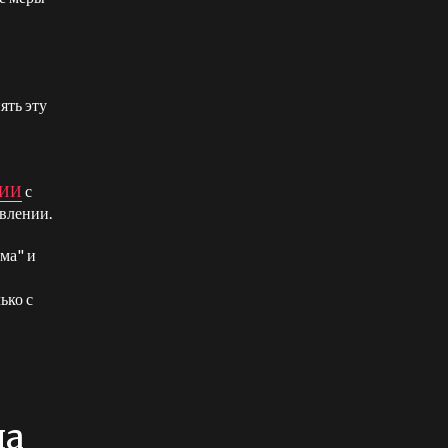
ять эту
 ИИ
с
авлении.
ма" и
ько с
на