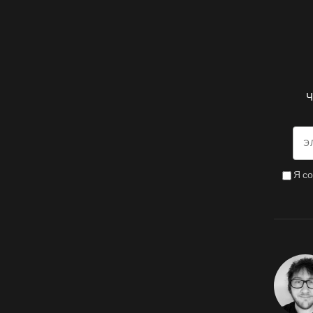
Ч
Я с