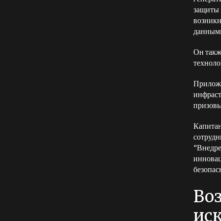
защиты 
возникн
данным
Он такж
технол
Приложе
инфраст
призовы
Капитан
сотрудн
"Внедре
инновац
безопас
Во
ис